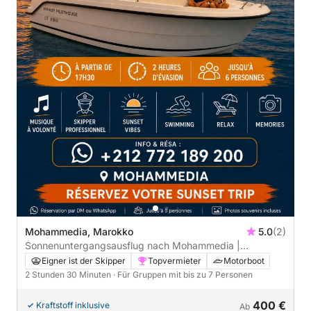
Mohammedia, Marokko
5.0
(2)
Sonnenuntergangsausflug nach Mohammedia |
Schwimmen • Sonnenuntergang • Entspannung
Eigner ist der Skipper
Topvermieter
Motorboot
2 Stunden 30 Minuten
· Für Gruppen mit bis zu 7 Personen
400 €
Kraftstoff inklusive
Ab