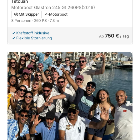
Tétouan
Motorboot Glastron 245 Gt 260PS
(2016)
Mit Skipper
Motorboot
8 Personen
· 260 PS
· 7.3 m
Kraftstoff inklusive
750 €
Ab
/ Tag
Flexible Stornierung