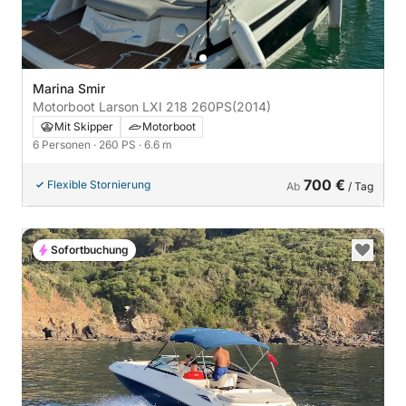
Marina Smir
Motorboot Larson LXI 218 260PS
(2014)
Mit Skipper
Motorboot
6 Personen
· 260 PS
· 6.6 m
700 €
Flexible Stornierung
Ab
/ Tag
Sofortbuchung