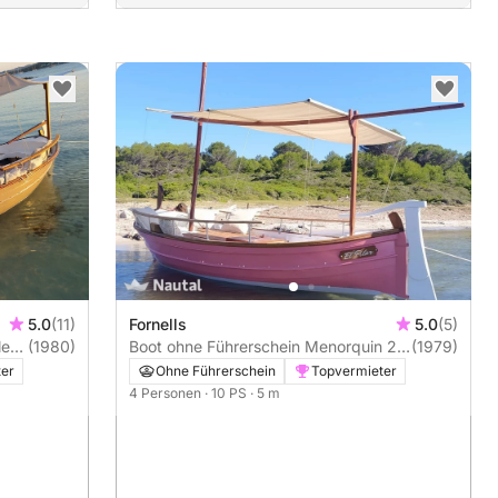
5.0
(11)
Fornells
5.0
(5)
(1980)
Boot ohne Führerschein Menorquin 25
(1979)
10PS
ter
Ohne Führerschein
Topvermieter
4 Personen
· 10 PS
· 5 m