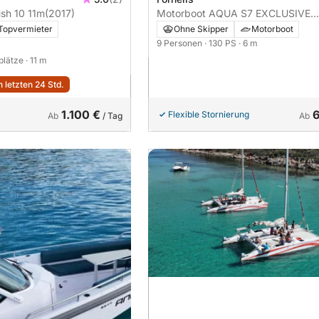
sh 10 11m
(2017)
Motorboot AQUA S7 EXCLUSIVE
130PS
Topvermieter
Ohne Skipper
Motorboot
9 Personen
· 130 PS
· 6 m
fplätze
· 11 m
 letzten 24 Std.
1.100 €
Flexible Stornierung
Ab
/ Tag
Ab