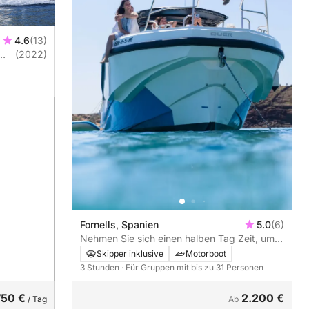
4.6
(13)
(2022)
Fornells, Spanien
5.0
(6)
Nehmen Sie sich einen halben Tag Zeit, um
sich auf einem Motorboot in Fornells,
Skipper inklusive
Motorboot
Menorca, zu entspannen.
3 Stunden
· Für Gruppen mit bis zu 31 Personen
750 €
2.200 €
/ Tag
Ab