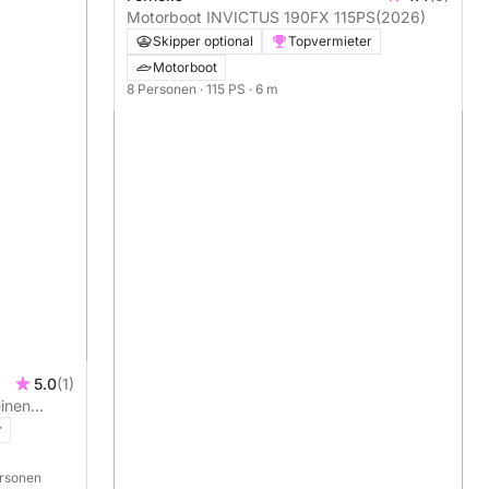
Motorboot INVICTUS 190FX 115PS
(2026)
Skipper optional
Topvermieter
Motorboot
8 Personen
· 115 PS
· 6 m
5.0
(1)
einen
aran
r
ersonen