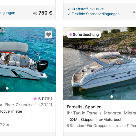
Kraftstoff inklusive
750 €
A
dingungen
Ab
Flexible Stornobedingungen
Sofortbuchung
5.0
(19)
u Flyer 7 sundeck
(2021)
Fornells, Spanien
Topvermieter
Ihr Tag in Fornells, Menorca: Miete
Motorboot für einen ganzen Tag vo
Mit Skipper
Motorboot
Entdeckungen
 7.2 m
8 Stunden
· Für Gruppen mit bis zu 11 P