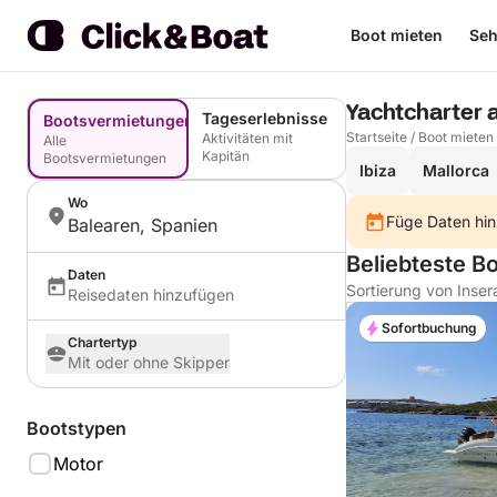
Boot mieten
Seh
Yachtcharter 
Tageserlebnisse
Bootsvermietungen
Startseite
/
Boot mieten
Aktivitäten mit
Alle
Kapitän
Bootsvermietungen
Ibiza
Mallorca
Wo
Füge Daten hin
Balearen, Spanien
Beliebteste Bo
Daten
Sortierung von Inser
Reisedaten hinzufügen
Sofortbuchung
Chartertyp
Mit oder ohne Skipper
Bootstypen
Motor