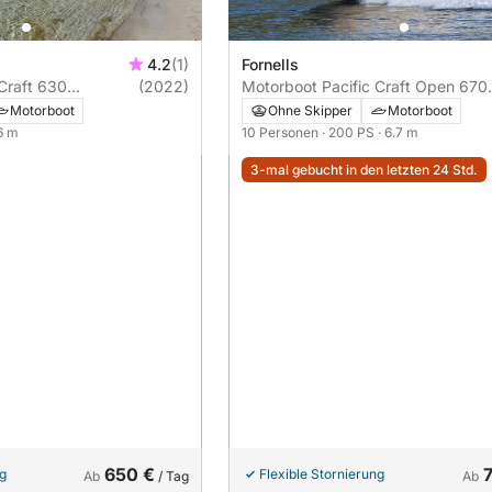
4.2
(1)
Fornells
Craft 630
(2022)
Motorboot Pacific Craft Open 670
75PS
200PS
Motorboot
Ohne Skipper
Motorboot
 6 m
10 Personen
· 200 PS
· 6.7 m
3-mal gebucht in den letzten 24 Std.
650 €
ng
Flexible Stornierung
Ab
/ Tag
Ab