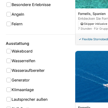
Besondere Erlebnisse
Fornells, Spanien
Angeln
Entdecken Sie Forn
einem Motorboot (
Feiern
Skipper inklusive
7 Stunden
· Für Grupp
Flexible Stornobe
Ausstattung
Wakeboard
Wasserreifen
Wasseraufbereiter
Generator
Klimaanlage
Lautsprecher außen
Fornells