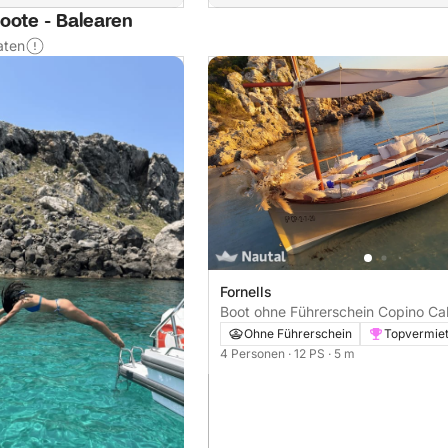
oote - Balearen
aten
Fornells
Boot ohne Führerschein Copino Caleta
12PS
Ohne Führerschein
Topvermie
4 Personen
· 12 PS
· 5 m