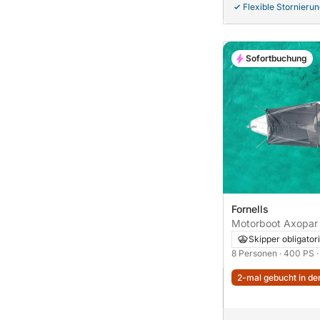
Flexible Stornieru
Sofortbuchung
Fornells
Skipper obligator
8 Personen
· 400 PS
2-mal gebucht in den