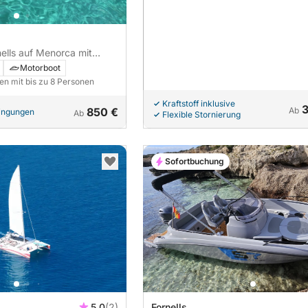
ells auf Menorca mit
7 Stunden).
Motorboot
en mit bis zu 8 Personen
Kraftstoff inklusive
850 €
Ab
dingungen
Ab
Flexible Stornierung
Sofortbuchung
5.0
(2)
Fornells