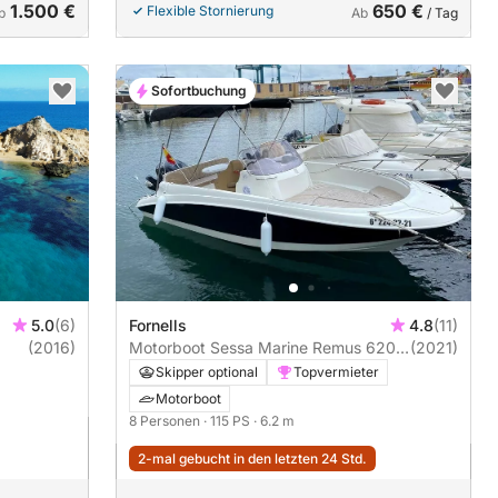
1.500 €
650 €
Flexible Stornierung
b
Ab
/ Tag
Sofortbuchung
5.0
(6)
Fornells
4.8
(11)
(2016)
Motorboot Sessa Marine Remus 620
(2021)
Open 115PS
Skipper optional
Topvermieter
Motorboot
8 Personen
· 115 PS
· 6.2 m
2-mal gebucht in den letzten 24 Std.