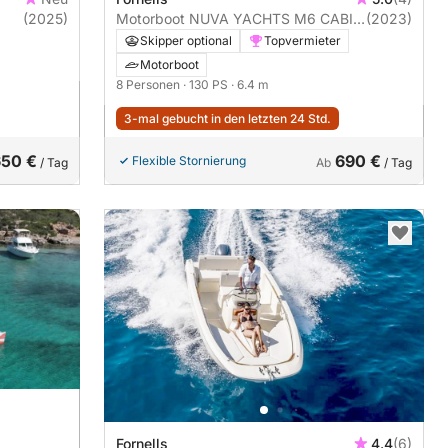
(2025)
Motorboot NUVA YACHTS M6 CABIN
(2023)
130PS
Skipper optional
Topvermieter
Motorboot
8 Personen
· 130 PS
· 6.4 m
3-mal gebucht in den letzten 24 Std.
650 €
690 €
Flexible Stornierung
/ Tag
Ab
/ Tag
Fornells
4.4
(6)