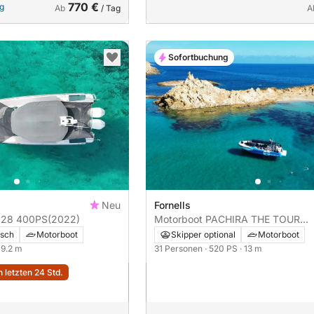
770 €
ng
Ab
/ Tag
A
Sofortbuchung
Neu
Fornells
Motorboot Axopar 28 400PS
(2022)
Motorboot PACHIRA THE TOUR
520PS
isch
Motorboot
Skipper optional
Motorboot
· 9.2 m
31 Personen
· 520 PS
· 13 m
 letzten 24 Std.