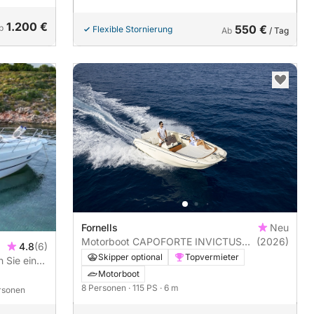
1.200 €
b
550 €
Flexible Stornierung
Ab
/ Tag
Fornells
Neu
Motorboot CAPOFORTE INVICTUS
(2026)
4.8
(6)
200SX 115PS
Skipper optional
Topvermieter
n Sie ein
ller
Motorboot
8 Personen
· 115 PS
· 6 m
ersonen