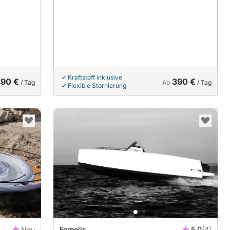
Kraftstoff inklusive
390 €
390 €
/ Tag
Ab
/ Tag
Flexible Stornierung
Neu
Fornells
5.0
(4)