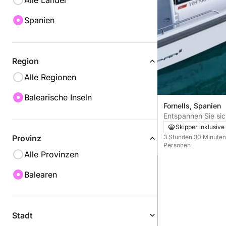
Alle Länder
Spanien
Region
Alle Regionen
Balearische Inseln
Fornells, Spanien
Entspannen Sie sic
einem Motorboot in
Skipper inklusive
3 Stunden 30 Minute
Provinz
Personen
Alle Provinzen
Balearen
Stadt