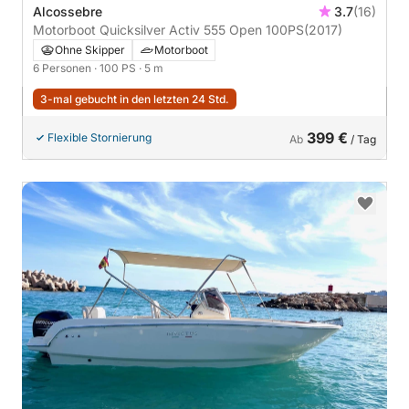
Alcossebre
3.7
(16)
Motorboot Quicksilver Activ 555 Open 100PS
(2017)
Ohne Skipper
Motorboot
6 Personen
· 100 PS
· 5 m
3-mal gebucht in den letzten 24 Std.
399 €
Flexible Stornierung
Ab
/ Tag