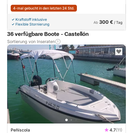
4-mal gebucht in den letzten 24 Std.
Kraftstoff inklusive
300 €
Ab
/ Tag
Flexible Stornierung
36 verfügbare Boote - Castellón
Sortierung von Inseraten
Peñíscola
4.7
(11)