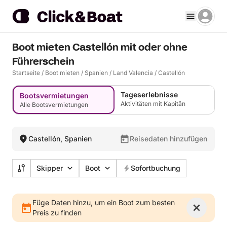
Boot mieten Castellón mit oder ohne
Führerschein
Startseite
/
Boot mieten
/
Spanien
/
Land Valencia
/
Castellón
Tageserlebnisse
Bootsvermietungen
Aktivitäten mit Kapitän
Alle Bootsvermietungen
Castellón, Spanien
Reisedaten hinzufügen
Skipper
Boot
Sofortbuchung
Füge Daten hinzu, um ein Boot zum besten
Preis zu finden