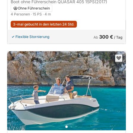
Boot ohne Führerschein QUASAR 405 15PS
(2017)
Ohne Führerschein
4 Personen
· 15 PS
· 4 m
3-mal gebucht in den letzten 24 Std.
300 €
Flexible Stornierung
Ab
/ Tag