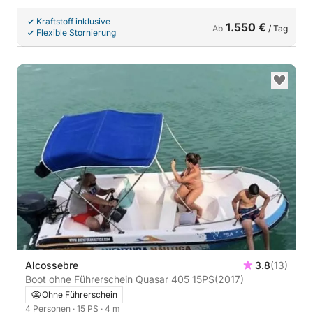
Kraftstoff inklusive
1.550 €
Ab
/ Tag
Flexible Stornierung
Alcossebre
3.8
(13)
Boot ohne Führerschein Quasar 405 15PS
(2017)
Ohne Führerschein
4 Personen
· 15 PS
· 4 m