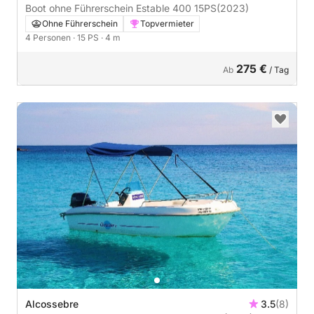
Boot ohne Führerschein Estable 400 15PS
(2023)
Ohne Führerschein
Topvermieter
4 Personen
· 15 PS
· 4 m
275 €
Ab
/ Tag
Alcossebre
3.5
(8)