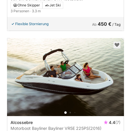
Ohne Skipper
Jet Ski
3 Personen
· 3.3 m
450 €
Flexible Stornierung
Ab
/ Tag
Alcossebre
4.4
(7)
Motorboot Bayliner Bayliner VR5E 225PS
(2016)