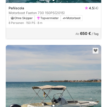
Peñíscola
4.5
(4)
Motorboot Faeton 730 150PS
(2015)
Ohne Skipper
Topvermieter
Motorboot
8 Personen
· 150 PS
· 8 m
650 €
Ab
/ Tag