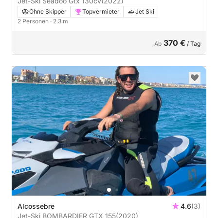
Jet-Ski Seadoo Gtx 130cv
(2022)
Ohne Skipper
Topvermieter
Jet Ski
2 Personen
· 2.3 m
370 €
Ab
/ Tag
Alcossebre
4.6
(3)
Jet-Ski BOMBARDIER GTX 155
(2020)