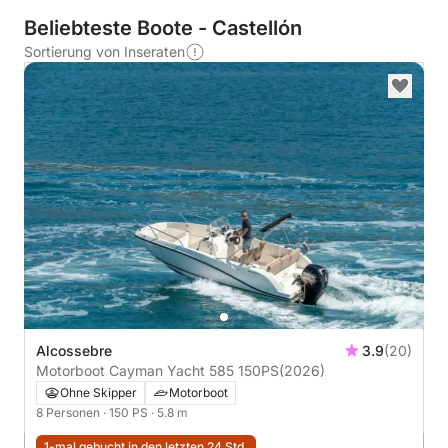
Beliebteste Boote - Castellón
Sortierung von Inseraten
Alcossebre
3.9
(20)
Motorboot Cayman Yacht 585 150PS
(2026)
Ohne Skipper
Motorboot
8 Personen
· 150 PS
· 5.8 m
1-mal gebucht in den letzten 24 Std.