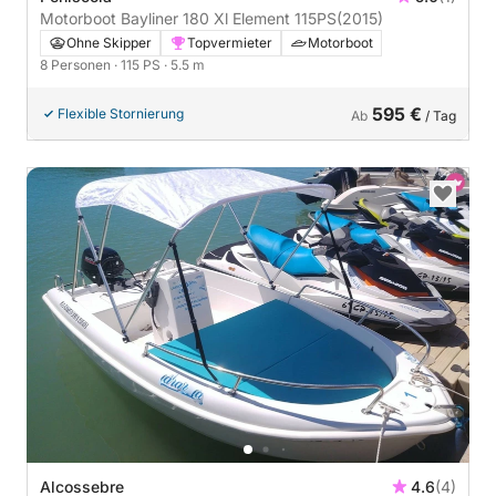
Motorboot Bayliner 180 Xl Element 115PS
(2015)
Ohne Skipper
Topvermieter
Motorboot
8 Personen
· 115 PS
· 5.5 m
595 €
Flexible Stornierung
Ab
/ Tag
Alcossebre
4.6
(4)