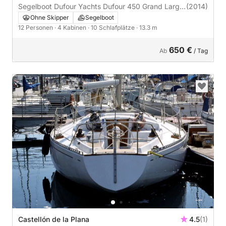
Segelboot Dufour Yachts Dufour 450 Grand Large
(2014)
13m
Ohne Skipper
Segelboot
12 Personen
· 4 Kabinen
· 10 Schlafplätze
· 13.3 m
650 €
Ab
/ Tag
Castellón de la Plana
4.5
(1)