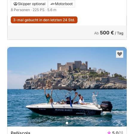
Skipper optional
Motorboot
8 Personen
· 225 PS
· 5.6 m
3-mal gebucht in den letzten 24 Std.
500 €
Ab
/ Tag
Peñíscola
5.0
(1)