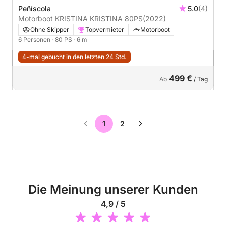
Peñíscola
5.0
(4)
Motorboot KRISTINA KRISTINA 80PS
(2022)
Ohne Skipper
Topvermieter
Motorboot
6 Personen
· 80 PS
· 6 m
4-mal gebucht in den letzten 24 Std.
499 €
Ab
/ Tag
1
2
Die Meinung unserer Kunden
4,9 / 5