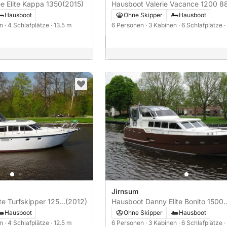
e Elite Kappa 1350
(2015)
Hausboot Valer
Hausboot
Ohne Skipper
Hausboot
en
· 4 Schlafplätze
· 13.5 m
6 Personen
· 3 Kabinen
· 6 Schlafplätze
·
Jirnsum
ite Turfskipper 1250
(2012)
Hausboot Danny Elite Bonito 1500
150PS
Hausboot
Ohne Skipper
Hausboot
en
· 4 Schlafplätze
· 12.5 m
6 Personen
· 3 Kabinen
· 6 Schlafplätze
·