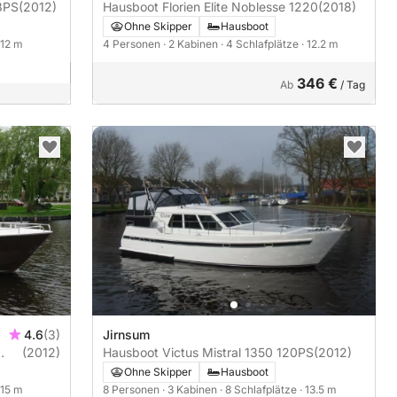
ie Vacance 1200 88PS
(2012)
Hausboot Florien Elite Noblesse 1220
(2018)
Ohne Skipper
Hausboot
 12 m
4 Personen
· 2 Kabinen
· 4 Schlafplätze
· 12.2 m
346 €
Ab
/ Tag
4.6
(3)
Jirnsum
(2012)
Hausboot Victus Mistral 1350 120PS
(2012)
Ohne Skipper
Hausboot
 15 m
8 Personen
· 3 Kabinen
· 8 Schlafplätze
· 13.5 m