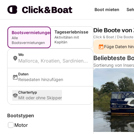
Boot mieten
Seh
Die Boote von 
Tageserlebnisse
Bootsvermietungen
Click & Boat
/
Die Boote
Aktivitäten mit
Alle
Kapitän
Bootsvermietungen
Füge Daten hin
Wo
Beliebteste B
Sortierung von Inser
Daten
Reisedaten hinzufügen
Chartertyp
Mit oder ohne Skipper
Bootstypen
Motor