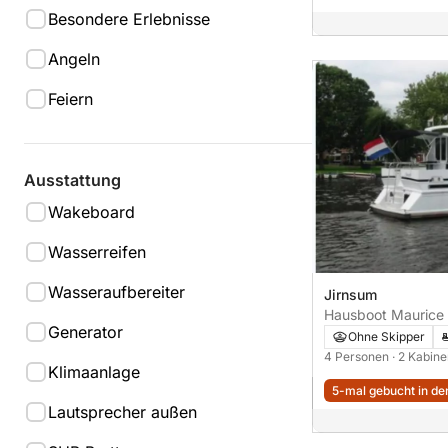
Besondere Erlebnisse
Angeln
Feiern
Ausstattung
Wakeboard
Wasserreifen
Wasseraufbereiter
Jirnsum
Hausboot Maurice 
Generator
1400 125PS
Ohne Skipper
4 Personen
· 2 Kabin
Klimaanlage
5-mal gebucht in den
Lautsprecher außen