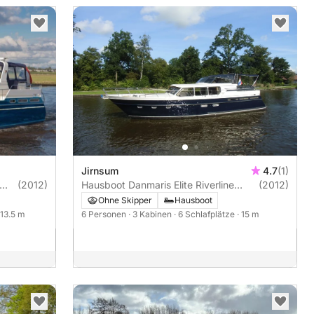
Jirnsum
4.7
(1)
(2012)
Hausboot Danmaris Elite Riverline
(2012)
1500 150PS
Ohne Skipper
Hausboot
 13.5 m
6 Personen
· 3 Kabinen
· 6 Schlafplätze
· 15 m