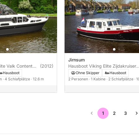
Jirnsum
lite Valk Content
(2012)
Hausboot Viking Elite Zijdakruiser
1000
Hausboot
Ohne Skipper
Hausboot
en
· 4 Schlafplätze
· 12.6 m
2 Personen
· 1 Kabine
· 2 Schlafplätze
· 
1
2
3