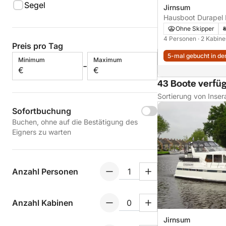
Segel
Jirnsum
Hausboot Durapel E
38
Ohne Skipper
4 Personen
· 2 Kabin
Preis pro Tag
5-mal gebucht in den
Minimum
Maximum
-
€
€
43 Boote verfü
Sortierung von Inser
Sofortbuchung
Buchen, ohne auf die Bestätigung des
Eigners zu warten
Anzahl Personen
Anzahl Kabinen
Jirnsum