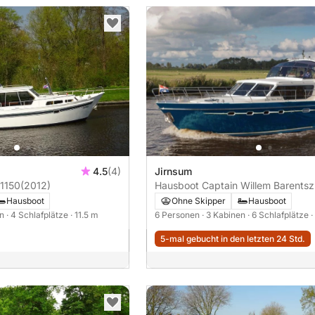
4.5
(4)
Jirnsum
 1150
(2012)
Hausboot Captain Willem Barentsz
Elite Catfish 1300 159PS
Hausboot
Ohne Skipper
Hausboot
en
· 4 Schlafplätze
· 11.5 m
6 Personen
· 3 Kabinen
· 6 Schlafplätze
·
5-mal gebucht in den letzten 24 Std.