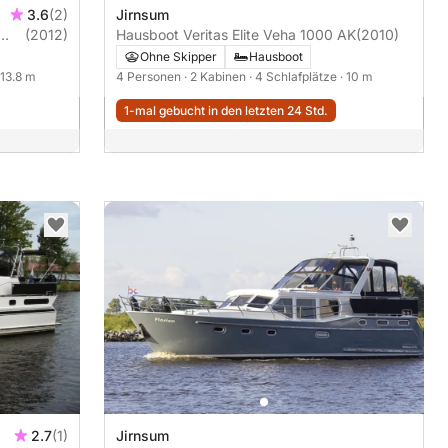
3.6
(2)
Jirnsum
(2012)
Hausboot Veritas Elite Veha 1000 AK
(2010)
Ohne Skipper
Hausboot
 13.8 m
4 Personen
· 2 Kabinen
· 4 Schlafplätze
· 10 m
1-mal gebucht in den letzten 24 Std.
2.7
(1)
Jirnsum