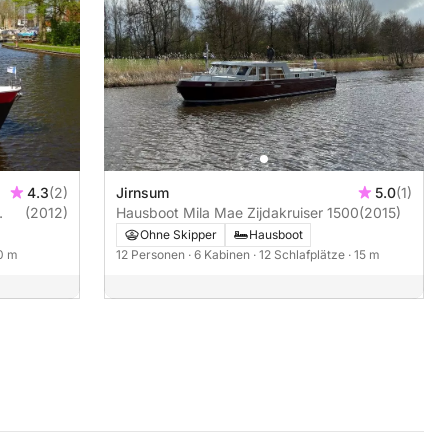
4.3
(2)
Jirnsum
5.0
(1)
(2012)
Hausboot Mila Mae Zijdakruiser 1500
(2015)
Ohne Skipper
Hausboot
10 m
12 Personen
· 6 Kabinen
· 12 Schlafplätze
· 15 m