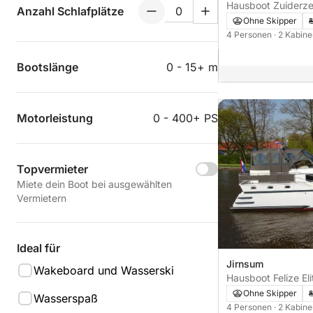
Hausboot Zuiderze
Anzahl Schlafplätze
Ohne Skipper
4 Personen
· 2 Kabin
Bootslänge
0 - 15+ m
Motorleistung
0 - 400+ PS
Topvermieter
Miete dein Boot bei ausgewählten
Vermietern
Ideal für
Jirnsum
Wakeboard und Wasserski
Hausboot Felize El
114PS
Ohne Skipper
Wasserspaß
4 Personen
· 2 Kabin