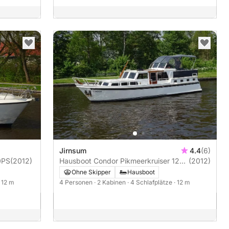
Jirnsum
4.4
(6)
 Vision Line 120PS
(2012)
Hausboot Condor Pikmeerkruiser 1200
(2012)
85PS
Ohne Skipper
Hausboot
· 12 m
4 Personen
· 2 Kabinen
· 4 Schlafplätze
· 12 m