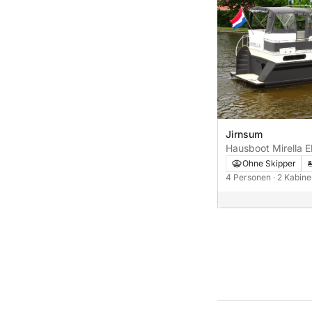
Jirnsum
Hausboot Mirella E
1260 138PS
Ohne Skipper
4 Personen
· 2 Kabin