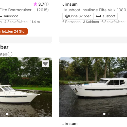
3.7
(1)
Jirnsum
lite Boarncruiser
(2015)
Hausboot Insulinde Elite Valk 1380
145PS
Hausboot
Ohne Skipper
Hausboot
en
· 4 Schlafplätze
· 11.4 m
6 Personen
· 3 Kabinen
· 6 Schlafplätze
·
 letzten 24 Std.
gbar
aten
Jirnsum