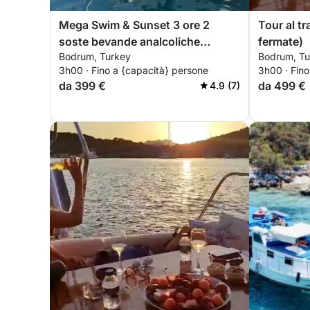
Mega Swim & Sunset 3 ore 2
Tour al tr
soste bevande analcoliche
fermate)
Bodrum, Turkey
Bodrum, Tu
incluse
3h00 · Fino a {capacità} persone
3h00 · Fino
da 399 €
da 499 €
4.9 (7)