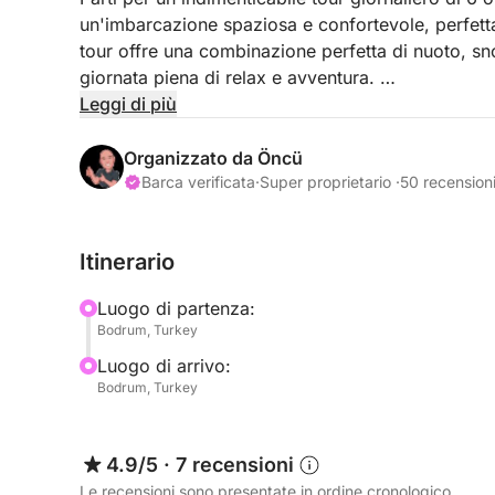
un'imbarcazione spaziosa e confortevole, perfett
tour offre una combinazione perfetta di nuoto, s
giornata piena di relax e avventura.
Leggi di più
Il tuo viaggio inizia con una partenza alle 11:00, 
scoperta e indulgenza. Mentre navighiamo lungo l'a
Organizzato da Öncü
mozzafiato sulle acque cristalline e sui paesaggi
Barca verificata
·
Super proprietario ·
50 recension
Faremo tre fermate attentamente selezionate in lu
Itinerario
opportunità per nuotate rinfrescanti e avventure d
spiagge appartate e una vivace vita marina, il tut
Luogo di partenza:
"Goulet Mega".
Bodrum, Turkey
Luogo di arrivo:
In una delle nostre fermate panoramiche, assapor
Bodrum, Turkey
con ingredienti freschi e locali. Questa esperienza
assicurandoti una giornata fluida e piacevole.
4.9/5
·
7 recensioni
Durante la crociera, avrai tutto il tempo per rilass
Le recensioni sono presentate in ordine cronologico