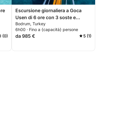
ore
Escursione giornaliera a Goca
Usen di 6 ore con 3 soste e
Bodrum, Turkey
pranzo incluso
6h00 · Fino a {capacità} persone
da 985 €
0 (0)
5 (1)