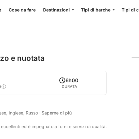
e
Cose da fare
Destinazioni
Tipi di barche
Tipi di 
zo e nuotata
2
6h00
E
DURATA
ese, Inglese, Russo
·
Saperne di più
eccellenti ed è impegnato a fornire servizi di qualità.