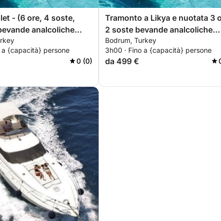
et - (6 ore, 4 soste,
Tramonto a Likya e nuotata 3 
bevande analcoliche
2 soste bevande analcoliche
rkey
Bodrum, Turkey
incluse
 a {capacità} persone
3h00 · Fino a {capacità} persone
da 499 €
0 (0)