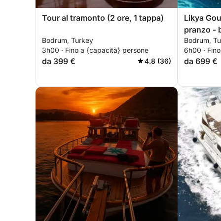
Tour al tramonto (2 ore, 1 tappa)
Likya Goul
pranzo - 
Bodrum, Turkey
Bodrum, Tu
incluse)
3h00 · Fino a {capacità} persone
6h00 · Fino
da 399 €
da 699 €
4.8 (36)