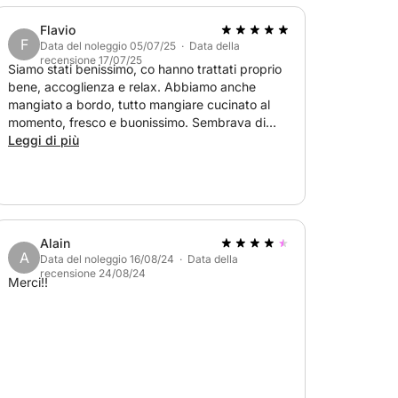
garantirà il tuo comfort e la tua sicurezza,
enti sulla bellezza della regione.
Flavio
F
Data del noleggio 05/07/25 · Data della
recensione 17/07/25
 un'esperienza immersiva progettata per
Siamo stati benissimo, co hanno trattati proprio
bene, accoglienza e relax. Abbiamo anche
 Dopo sei ore di esplorazione e indulgenza,
mangiato a bordo, tutto mangiare cucinato al
asciandoti ricordi preziosi della tua
momento, fresco e buonissimo. Sembrava di
essere in famiglia. Grazie mille
Leggi di più
Alain
A
Data del noleggio 16/08/24 · Data della
recensione 24/08/24
Merci!!