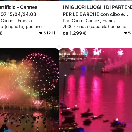
rtificio - Cannes
I MIGLIORI LUOGHI DI PARTE
.07 15/04/24.08
PER LE BARCHE con cibo e
 Cannes, Francia
Port Canto, Cannes, Francia
bevande freschi
 a {capacità} persone
7h00 · Fino a {capacità} persone
€
da 1.299 €
5 (22)
5