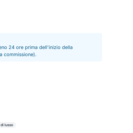
stre bevande (saranno disponibili un frigorifero
nata con drone, GoPro subacquea e
no 24 ore prima dell'inizio della
 la commissione).
 di lusso