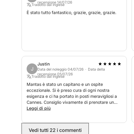
recensione 14/07/26
Tradotto dal Inglese
🔸 4 maschere da snorkeling: disponibili
È stato tutto fantastico, grazie, grazie, grazie.
🔸 Paddle SUP: 40€ l'uno, 60€ per 2 paddle SU
🔸 Kayak trasparente: 60€
🔸 Altoparlante Bluetooth JBL BOOMBOX 3 per rilas
preferiti
Justin
J
🔸 E per un comfort ancora maggiore, metto a vo
Data del noleggio 04/07/26 · Data della
recensione 05/07/26
bagno a poppa dell'imbarcazione
Tradotto dal Inglese
Mantas è stato un capitano e un ospite
eccezionale. Si è preso cura di ogni nostra
🔵 Pranzo: su richiesta 🥗🍅🥥🍉
esigenza e ci ha portato in posti meravigliosi a
1 vassoio di cibo fresco + 6 bottiglie da 0,5 l di 
Cannes. Consiglio vivamente di prenotare un
Cola - 70€
viaggio con lui.
Leggi di più
Birra, vino rosato, spumante su richiesta...
🍷 Il vino rosso non è ammesso a bordo!!!
Vedi tutti 22 i commenti