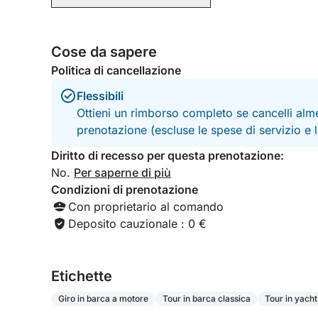
🔸 Formula gratuita: portate i vostri pasti e le vo
e un refrigeratore di cortesia).
Cose da sapere
Posso realizzare un breve video dell'intera gior
Politica di cancellazione
fotocamera del telefono 📷 per 150€.
Flessibili
+ 1 ora extra 200€
Ottieni un rimborso completo se cancelli alme
prenotazione (escluse le spese di servizio e
Vi aspetto a bordo 😉
Diritto di recesso per questa prenotazione:
No.
Per saperne di più
Condizioni di prenotazione
Con proprietario al comando
Deposito cauzionale : 0 €
Etichette
Giro in barca a motore
Tour in barca classica
Tour in yacht