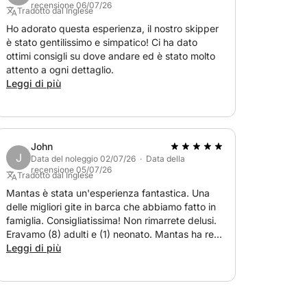
recensione 06/07/26
Tradotto dal Inglese
Ho adorato questa esperienza, il nostro skipper
è stato gentilissimo e simpatico! Ci ha dato
ottimi consigli su dove andare ed è stato molto
P
attento a ogni dettaglio.
Leggi di più
sarsi o creare l'atmosfera con i vostri brani
John
J
stra disposizione un'ampia piattaforma da
Data del noleggio 02/07/26 · Data della
recensione 05/07/26
Tradotto dal Inglese
Mantas è stata un'esperienza fantastica. Una
delle migliori gite in barca che abbiamo fatto in
famiglia. Consigliatissima! Non rimarrete delusi.
acqua naturale + 6 bottiglie da 0,33 l di Coca-
Eravamo (8) adulti e (1) neonato. Mantas ha reso
tutto molto semplice e ci ha accolto meglio del
Leggi di più
previsto.