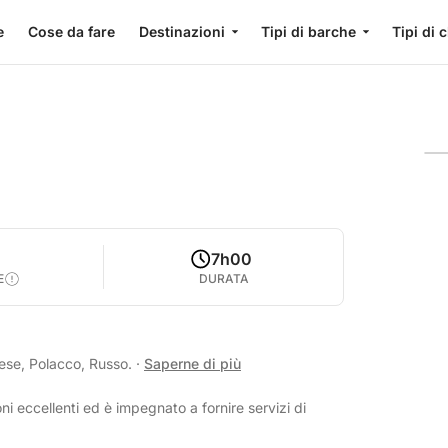
e
Cose da fare
Destinazioni
Tipi di barche
Tipi di 
0
7h00
E
DURATA
lese, Polacco, Russo.
·
Saperne di più
i eccellenti ed è impegnato a fornire servizi di