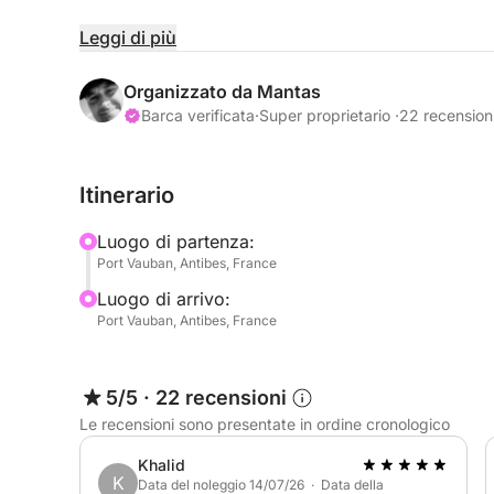
Per l'itinerario base andremo nella baia di Villef
Leggi di più
ascolteremo sempre i vostri desideri.
Organizzato da Mantas
🔵 Destinazione: 🌅⚓️ Nizza
Barca verificata
·
Super proprietario ·
22 recension
Navigheremo per 2 ore nella baia di Villefranche
Itinerario
Cannes. I porti di Nizza applicano tariffe per lo 
rimanere all'ancora per nuotare o fare snorkeling 
Luogo di partenza:
Port Vauban, Antibes, France
Avete la completa libertà di scelta per quanto rigu
Luogo di arrivo:
disposizione per consigliarvi in base all'atmosfer
Port Vauban, Antibes, France
🔵 Imbarco: 🚤
5/5
·
22 recensioni
L'imbarco per la partenza avverrà al Porto Canto
Le recensioni sono presentate in ordine cronologico
Possibilità di prelievo in un altro porto su richiesta
Khalid
K
🔵 Giochi acquatici per la giornata: 🦩🏄‍♀️🏊‍♂️
Data del noleggio 14/07/26 · Data della