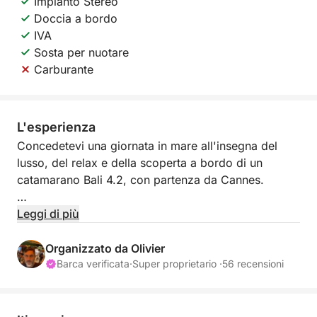
Impianto Stereo
Doccia a bordo
IVA
Sosta per nuotare
Carburante
L'esperienza
Concedetevi una giornata in mare all'insegna del
lusso, del relax e della scoperta a bordo di un
catamarano Bali 4.2, con partenza da Cannes.
Partenza alle 10:00 – Benvenuti a bordo
Leggi di più
Imbarcatevi da Port Canto e lasciatevi guidare dal
vostro skipper professionista. Salpate alla volta delle
Organizzato da Olivier
acque cristalline delle Isole di Lérins, un gioiello
Barca verificata
·
Super proprietario ·
56 recensioni
naturale affacciato sulla Croisette.
Nuoto e relax alle isole