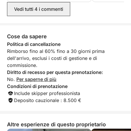
Rientro a Cannes – 18:00
Vedi tutti 4 i commenti
Una piacevole navigazione di ritorno a Cannes, con
arrivo previsto alle 18:00, da portare con sé ricordi
indimenticabili.
Cose da sapere
⸻
Politica di cancellazione
Rimborso fino al 60% fino a 30 giorni prima
Incluso nel pacchetto:
dell'arrivo, esclusi i costi di gestione e di
• Catamarano privato Bali 4.2
commissione.
• Skipper professionista
Diritto di recesso per questa prenotazione:
• Bevande analcoliche a bordo
No.
Per saperne di più
• Carburante incluso
Condizioni di prenotazione
• Intera giornata (10:00 – 18:00)
Include skipper professionista
Deposito cauzionale : 8.500 €
Un'esperienza mediterranea di alto livello, ideale per
coppie, amici o famiglie, per scoprire i luoghi più
belli della Costa Azzurra dal mare.
Altre esperienze di questo proprietario