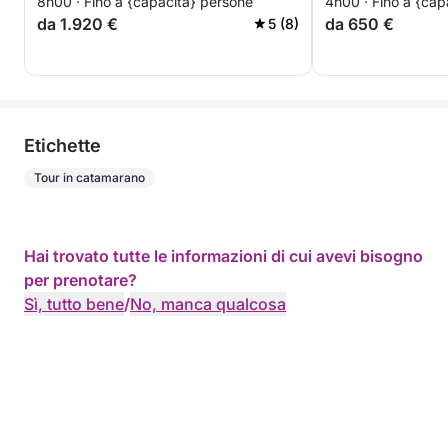
8h00 · Fino a {capacità} persone
4h00 · Fino a {cap
Sconto speciale 
da 1.920 €
da 650 €
5 (8)
Etichette
Tour in catamarano
Hai trovato tutte le informazioni di cui avevi bisogno
per prenotare?
Sì, tutto bene
/
No, manca qualcosa