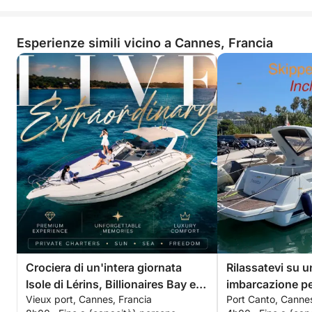
Esperienze simili vicino a Cannes, Francia
Crociera di un'intera giornata
Rilassatevi su 
Isole di Lérins, Billionaires Bay e
imbarcazione per
Vieux port, Cannes, Francia
Port Canto, Cannes
Théoule-sur-Mer
scoperta delle is