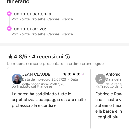
Itinerario
Ancorate in calette appartate per godervi appieno il
mare: nuotate, rilassatevi sull'ampio ponte del Bali
Luogo di partenza:
Port Pointe Croisette, Cannes, France
4.2 e trascorrete piacevoli momenti a bordo.
Bevande analcoliche incluse per rendere ancora più
Luogo di arrivo:
piacevole questa pausa di relax.
Port Pointe Croisette, Cannes, France
Visita al Museo Sottomarino
Continuate l'esperienza con una visita unica al
4.8/5
·
4 recensioni
Museo Sottomarino di Cannes. Pinne, maschera e
Le recensioni sono presentate in ordine cronologico
boccaglio sono tutto ciò che vi serve per ammirare
JEAN CLAUDE
Antonio
le sculture sottomarine in una cornice eccezionale.
A
Data del noleggio 25/07/26 · Data
Data del nole
della recensione 25/07/26
della recensi
Tradotto dal Francese
Tradotto dal Spag
Baia dei Miliardari
La barca ha soddisfatto tutte le
Fabrice e Roxana 
Nel primo pomeriggio, navigheremo verso la
aspettative. L'equipaggio è stato molto
che il nostro viag
leggendaria Baia dei Miliardari. Un ancoraggio
professionale e cordiale.
abbiamo trascorso 
elegante, incastonato tra ville di lusso e acque
e la barca è in pe
turchesi, perfetto per un ultimo bagno o per
Leggi di più
rilassarsi al sole.