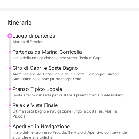
Dopo una navigazione che ti permette di ammirare
le coste di Procida, il tour si concentra sul mito di
Capri. Effettueremo il giro completo dell'isola,
Itinerario
ammirando i maestosi Faraglioni, la Grotta Bianca e
la Grotta Verde, con ampie opportunità per le soste
Luogo di partenza:
Marina di Procida
bagno nelle baie più celebri e l'attrezzatura per lo
snorkeling sempre disponibile.
Partenza da Marina Corricella
Inizio della navigazione veloce verso l'Isola di Capri
L'esperienza culinaria è un punto culminante: è
Giro di Capri e Soste Bagno
incluso un delizioso PRANZO tipico locale, da
Ammirazione dei Faraglioni e delle Grotte. Tempo per nuoto e
Snorkeling nelle baie più scenografiche
gustare in un ristorante a terra o a bordo. Verso il
rientro, ti attenderà un ricco aperitivo con bevande
Pranzo Tipico Locale
alcoliche e analcoliche, servito durante la
Sosta a terra o in rada per gustare il pranzo tradizionale isolano
navigazione finale. Il comfort è garantito per l'intera
Relax e Vista Finale
giornata grazie a servizi igienici, doccetta
Ultima sosta bagno e navigazione lungo la costa (es. Marina
Piccola)
rinfrescante e impianto stereo. Otto ore di mare,
storia e mito.
Aperitivo in Navigazione
Inizio del rientro verso Procida. Servizio di Aperitivo con bevande
alcoliche e analcoliche