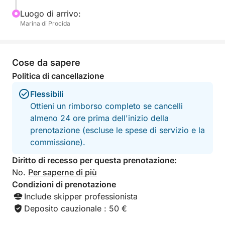
IL COSTO DEL CARBURANTE PER QUESTA
ESPERIENZA È DI 600€
Luogo di arrivo:
Marina di Procida
Cose da sapere
Politica di cancellazione
Flessibili
Ottieni un rimborso completo se cancelli
almeno 24 ore prima dell'inizio della
prenotazione (escluse le spese di servizio e la
commissione).
Diritto di recesso per questa prenotazione:
No.
Per saperne di più
Condizioni di prenotazione
Include skipper professionista
Deposito cauzionale : 50 €