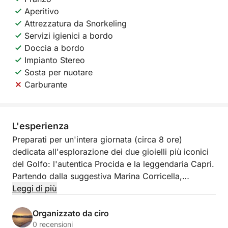
Aperitivo
Attrezzatura da Snorkeling
Servizi igienici a bordo
Doccia a bordo
Impianto Stereo
Sosta per nuotare
Carburante
L'esperienza
Preparati per un'intera giornata (circa 8 ore)
dedicata all'esplorazione dei due gioielli più iconici
del Golfo: l'autentica Procida e la leggendaria Capri.
Partendo dalla suggestiva Marina Corricella,
navigheremo a bordo della nostra confortevole
Leggi di più
imbarcazione tradizionale (140CV), perfettamente
equipaggiata per questa avventura più lunga.
Organizzato da ciro
0 recensioni