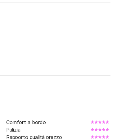
orma Click&Boat per maggiori informazioni.

par 28!
Comfort a bordo
Pulizia
Rapporto qualità prezzo