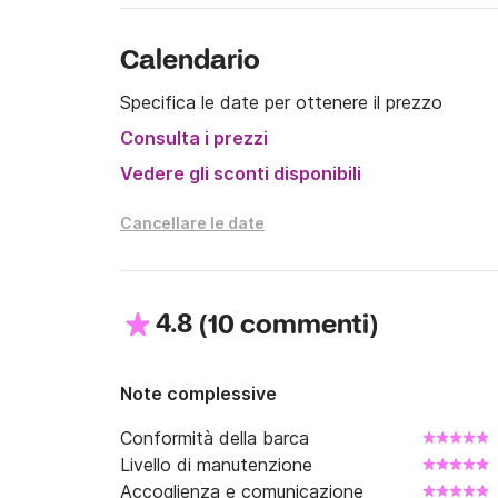
Se hai domande puoi contattarmi sulla piattaf
Calendario
Salpa via tutti i tuoi problemi a bordo dell'Axo
Specifica le date per ottenere il prezzo
Consulta i prezzi
Vedere gli sconti disponibili
Cancellare le date
4.8
(
)
10 commenti
Note complessive
Conformità della barca
Livello di manutenzione
Accoglienza e comunicazione