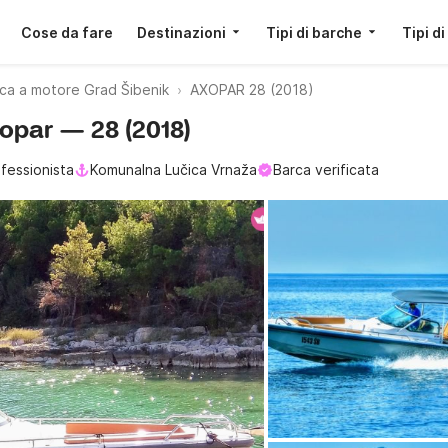
Cose da fare
Destinazioni
Tipi di barche
Tipi di
ca a motore Grad Šibenik
AXOPAR 28 (2018)
xopar — 28 (2018)
fessionista
Komunalna Lučica Vrnaža
Barca verificata