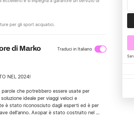
 eccellenti e si impegna a garantire un servizio di
ure per gli sport acquatici.
ore di Marko
Traduci in Italiano
Sar
 NEL 2024!

 parole che potrebbero essere usate per 
luzione ideale per viaggi veloci e 
te è stato riconosciuto dagli esperti ed è per 
ve dell'anno. Axopar è stato costruito nel 
 il necessario. Si compone di 1 cabina, 2 