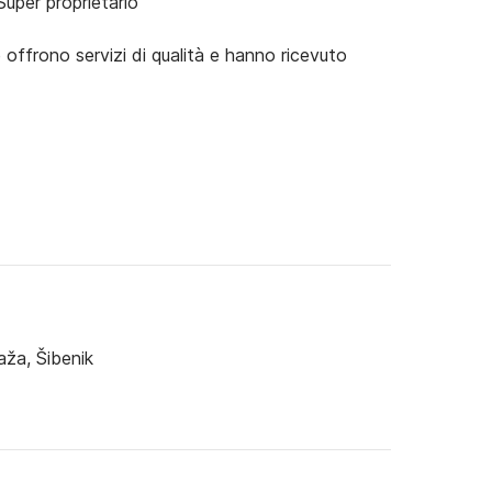
Super proprietario
e offrono servizi di qualità e hanno ricevuto
ža, Šibenik