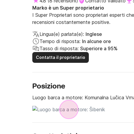
4.8
(
8 recensioni
)
Contatto validato
Marko è un Super proprietario
I Super Proprietari sono proprietari esperti ch
recensioni costantemente positive.
Lingua(e) parlata(e):
Inglese
Tempo di risposta:
In alcune ore
Tasso di risposta:
Superiore a 95%
Contatta il proprietario
Posizione
Luogo barca a motore:
Komunalna Lučica Vrna