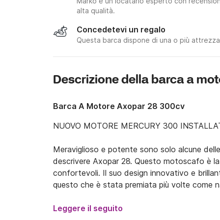
Marko è un locatario esperto con recensioni
alta qualità.
Concedetevi un regalo
Questa barca dispone di una o più attrezzat
Descrizione della barca a mot
Barca A Motore Axopar 28 300cv
NUOVO MOTORE MERCURY 300 INSTALLATO
Meraviglioso e potente sono solo alcune delle
descrivere Axopar 28. Questo motoscafo è la so
confortevoli. Il suo design innovativo e brillan
questo che è stata premiata più volte come na
2018 ed è completamente attrezzato con tutto
cuccette e può ospitare fino a 8 persone.

Leggere il seguito