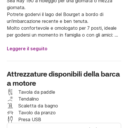
Sea Ray 190 a noleggio per una giornata o mezza 
giornata.

Potrete godervi il lago del Bourget a bordo di 
un'imbarcazione recente e ben tenuta.

Molto confortevole e omologato per 7 posti, ideale 
per godersi un momento in famiglia o con gli amici: 
passeggiate, attività acquatiche, picnic, bagni di 
sole... 

Leggere il seguito
Dotata di un motore entrobordo da 200 CV, questa 
imbarcazione sportiva è ideale per attraversare un 
lago.

Attrezzature disponibili della barca
a motore
Lettini prendisole anteriori e posteriori, tavolo, 
piattaforma di lancio (pratica per bambini e/o 
Tavola da paddle
attrezzatura per attività acquatiche).

Tendalino
Scaletta da bagno
La barca è in condizioni assolutamente nuove.

Tavolo da pranzo
È dotato, tra le altre cose:

Presa USB
- Presa USB
