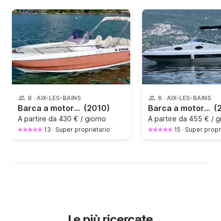
8
·
AIX-LES-BAINS
6
·
AIX-LES-BAINS
Barca a motore Sessa Marine Key Largo 20 150CV
(2010)
Barca a motore Aquabat Sport cruiser 20 140CV
(
A partire da
430 € / giorno
A partire da
455 € / g
13
·
Super proprietario
15
·
Super propr
Le più ricercate