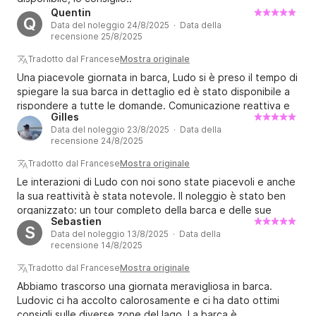
Quentin
Q
Data del noleggio 24/8/2025 · Data della
recensione 25/8/2025
Tradotto dal Francese
Mostra originale
Una piacevole giornata in barca, Ludo si è preso il tempo di
spiegare la sua barca in dettaglio ed è stato disponibile a
rispondere a tutte le domande. Comunicazione reattiva e
Gilles
barca molto ben attrezzata, grazie ancora!
Data del noleggio 23/8/2025 · Data della
recensione 24/8/2025
Tradotto dal Francese
Mostra originale
Le interazioni di Ludo con noi sono state piacevoli e anche
la sua reattività è stata notevole. Il noleggio è stato ben
organizzato: un tour completo della barca e delle sue
Sebastien
attrezzature, e tutta la documentazione era in regola. La
S
Data del noleggio 13/8/2025 · Data della
barca è piacevole: plana bene a basse velocità (15 nodi)
recensione 14/8/2025
ed è quindi comoda per la navigazione sul lago, con
consumi di carburante molto ragionevoli per una barca da
Tradotto dal Francese
Mostra originale
200 CV (meno di 10 l/h).
Abbiamo trascorso una giornata meravigliosa in barca.
Ludovic ci ha accolto calorosamente e ci ha dato ottimi
consigli sulle diverse zone del lago. La barca è