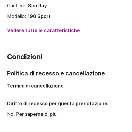
Cantiere:
Sea Ray
Modello:
190 Sport
Potenza del motore:
200CV
Vedere tutte le caratteristiche
Lunghezza:
5.99m
Anno:
2018
Condizioni
Portata massima persone:
6 persone
Politica di recesso e cancellazione
Termini di cancellazione
Diritto di recesso per questa prenotazione:
No.
Per saperne di più