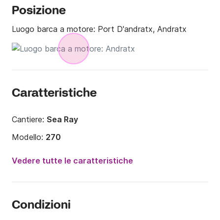
Posizione
Luogo barca a motore:
Port D'andratx, Andratx
Caratteristiche
Cantiere:
Sea Ray
Modello:
270
Potenza del motore:
320CV
Vedere tutte le caratteristiche
Lunghezza:
8.69m
Anno:
2010
Condizioni
Portata massima persone:
7 persone