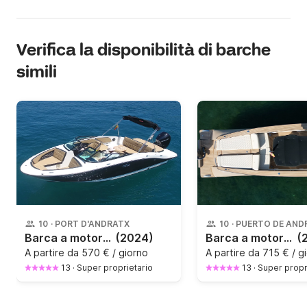
Verifica la disponibilità di barche
simili
10
·
PORT D'ANDRATX
10
·
PUERTO DE AND
Barca a motore Sea Ray 210 Spx 200CV
(2024)
Barca a motore Lilybaeum Levanzo 25 300CV
(
A partire da
570 € / giorno
A partire da
715 € / g
13
·
Super proprietario
13
·
Super propr