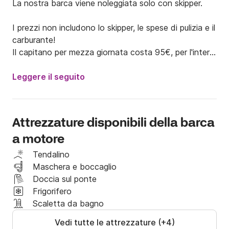
La nostra barca viene noleggiata solo con skipper.

I prezzi non includono lo skipper, le spese di pulizia e il 
carburante!

Il capitano per mezza giornata costa 95€, per l'intera 
giornata 170€. La pulizia finale è di 70 € in tutti i casi.

Leggere il seguito
Sarai accompagnato dal nostro capitano 
professionista che conosce molto bene la barca e 
anche la zona. Con lui puoi goderti una giornata 
Attrezzature disponibili della barca
perfetta a bordo. Ti mostrerà le calette più belle e 
a motore
uniche e ti fermerai a vedere il tramonto così speciale 
a bordo della barca in mezzo al mare.

Tendalino
Maschera e boccaglio
Parliamo di una barca ben curata con ampi spazi per 
Doccia sul ponte
prendere il sole su diversi lettini o sdraio, per una 
Frigorifero
maggiore comodità, frigorifero e spazio per le valigie. 
Scaletta da bagno
Ha un tavolo rimovibile a prua per gustare pasti o 
Vedi tutte le attrezzature (+4)
cene a bordo con un buon vino o champagne.
