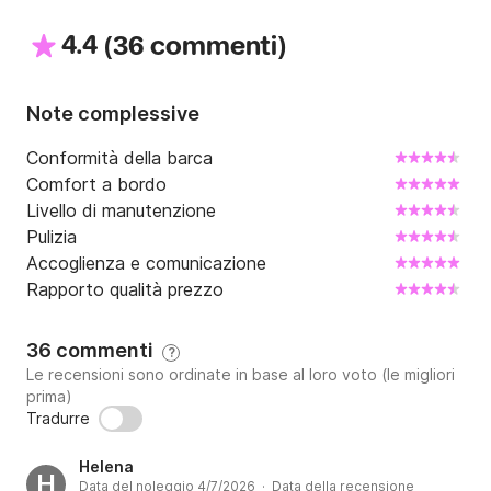
Basset se visitiamo la parte settentrionale.

4.4
(
)
36 commenti
Oppure, se preferisci dirigerti a sud, troverai Cala 
Llamp, Cala d'en Monjo, Cala Fornells, Paguera o 
anche le spiagge di Santa Ponsa.

Note complessive
Siamo sicuri che trascorrerai una giornata molto 
Conformità della barca
speciale con ricordi molto belli a bordo della nostra 
Comfort a bordo
nave!
Livello di manutenzione
Pulizia
Accoglienza e comunicazione
Rapporto qualità prezzo
36 commenti
?
Le recensioni sono ordinate in base al loro voto (le migliori
prima)
Tradurre
Helena
H
Data del noleggio 4/7/2026 · Data della recensione