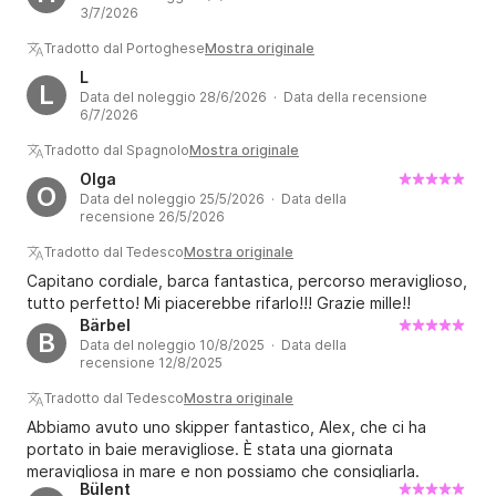
3/7/2026
Tradotto dal Portoghese
Mostra originale
L
L
Data del noleggio 28/6/2026 · Data della recensione
6/7/2026
Tradotto dal Spagnolo
Mostra originale
Olga
O
Data del noleggio 25/5/2026 · Data della
recensione 26/5/2026
Tradotto dal Tedesco
Mostra originale
Capitano cordiale, barca fantastica, percorso meraviglioso,
tutto perfetto! Mi piacerebbe rifarlo!!! Grazie mille!!
Bärbel
B
Data del noleggio 10/8/2025 · Data della
recensione 12/8/2025
Tradotto dal Tedesco
Mostra originale
Abbiamo avuto uno skipper fantastico, Alex, che ci ha
portato in baie meravigliose. È stata una giornata
meravigliosa in mare e non possiamo che consigliarla.
Bülent
Avevamo anche nostra figlia di 7 anni a bordo, e lui è stato