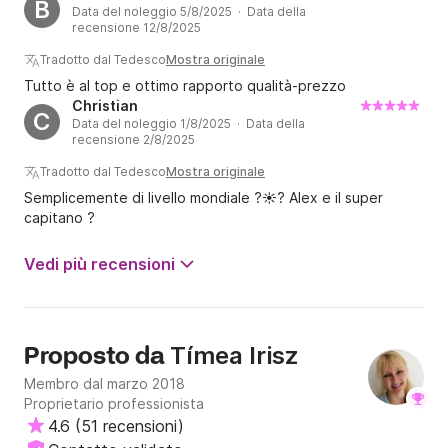
B
Data del noleggio 5/8/2025 · Data della
incredibilmente attento a ogni nostra esigenza.
recensione 12/8/2025
Tradotto dal Tedesco
Mostra originale
Tutto è al top e ottimo rapporto qualità-prezzo
Christian
C
Data del noleggio 1/8/2025 · Data della
recensione 2/8/2025
Tradotto dal Tedesco
Mostra originale
Semplicemente di livello mondiale ?☀️? Alex e il super
capitano ?
Vedi più recensioni
Tímea Irisz
Proposto da
Membro dal marzo 2018
Proprietario professionista
4.6
(
51 recensioni
)