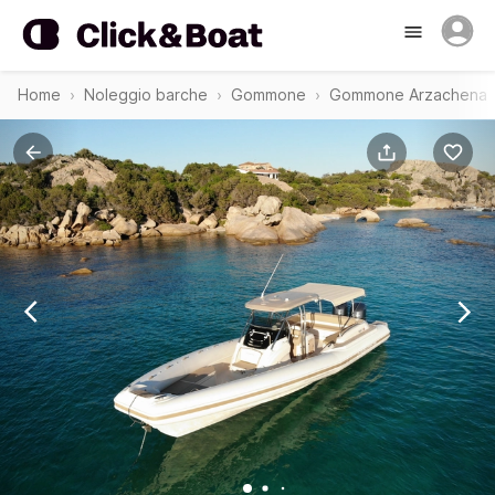
Home
Noleggio barche
Gommone
Gommone Arzachena