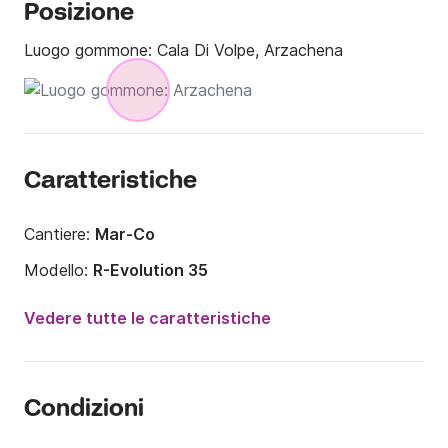
Posizione
Luogo gommone:
Cala Di Volpe, Arzachena
Caratteristiche
Cantiere:
Mar-Co
Modello:
R-Evolution 35
Potenza del motore:
600CV
Vedere tutte le caratteristiche
Lunghezza:
10.65m
Anno:
2014
Condizioni
Portata massima persone:
10 persone