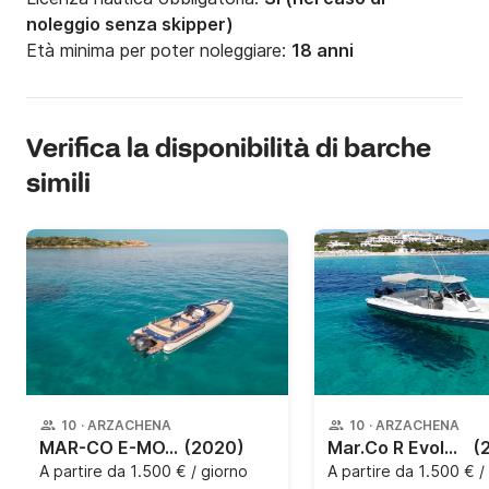
noleggio senza skipper)
Età minima per poter noleggiare:
18 anni
Verifica la disponibilità di barche
simili
10
·
ARZACHENA
10
·
ARZACHENA
MAR-CO E-MOTION 32
(2020)
Mar.Co R Evolution 35 2x300cv
(
A partire da
1.500 € / giorno
A partire da
1.500 € /