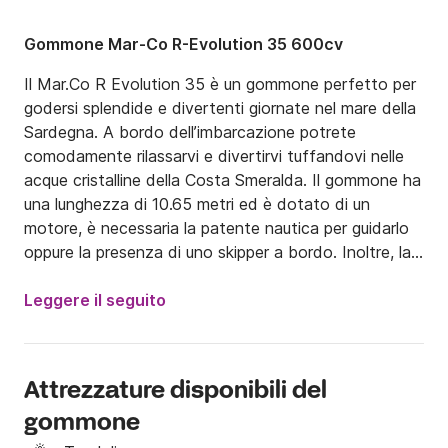
Gommone Mar-Co R-Evolution 35 600cv
Il Mar.Co R Evolution 35 è un gommone perfetto per 
godersi splendide e divertenti giornate nel mare della 
Sardegna. A bordo dell’imbarcazione potrete 
comodamente rilassarvi e divertirvi tuffandovi nelle 
acque cristalline della Costa Smeralda. Il gommone ha 
una lunghezza di 10.65 metri ed è dotato di un 
motore, è necessaria la patente nautica per guidarlo 
oppure la presenza di uno skipper a bordo. Inoltre, la 
barca è dotata di consolle di guida, GPS, VHF, 
tendalino, Fusion Stereo e bagno.

Leggere il seguito
Il Mar.Co R Evolution 35 può trasportare fino a 16 
ospiti a bordo. 

Attrezzature disponibili del
gommone
Si può richiedere uno skipper per 150€ al giorno. Vi 
verrà richiesto una cauzione sul posto di 4000€ con 