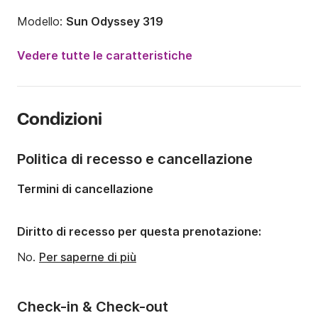
Modello:
Sun Odyssey 319
Anno:
2019
Vedere tutte le caratteristiche
Portata massima persone:
6 persone
Numero di cabine:
2
Condizioni
Numero di posti letto:
6
Numero di bagni:
1
Politica di recesso e cancellazione
Lunghezza:
9.8m
Termini di cancellazione
Larghezza:
3.46m
Pescaggio:
1.85m
Diritto di recesso per questa prenotazione:
Potenza del motore:
21CV
No.
Per saperne di più
Check-in & Check-out