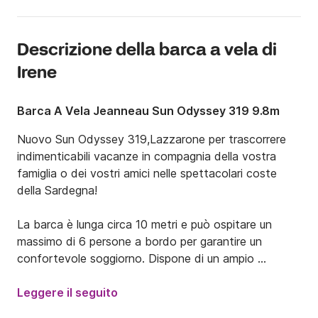
Descrizione della barca a vela di
Irene
Barca A Vela Jeanneau Sun Odyssey 319 9.8m
Nuovo Sun Odyssey 319,Lazzarone per trascorrere 
indimenticabili vacanze in compagnia della vostra 
famiglia o dei vostri amici nelle spettacolari coste 
della Sardegna!

La barca è lunga circa 10 metri e può ospitare un 
massimo di 6 persone a bordo per garantire un 
confortevole soggiorno. Dispone di un ampio 
prendisole a prua e di uno spazioso pozzetto con 
sedute laterali e tavolo centrale per mangiare in 
Leggere il seguito
compagnia all'aperto. Noleggiate questo splendido 