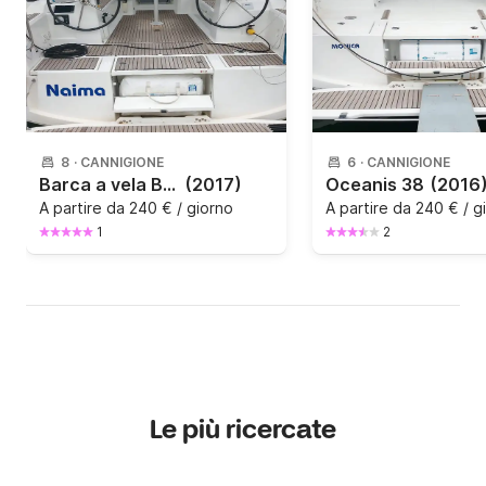
8
·
CANNIGIONE
6
·
CANNIGIONE
Barca a vela Bénéteau Oceanis 38.1 11m
(2017)
Oceanis 38
(2016
A partire da
240 € / giorno
A partire da
240 € / g
1
2
Le più ricercate