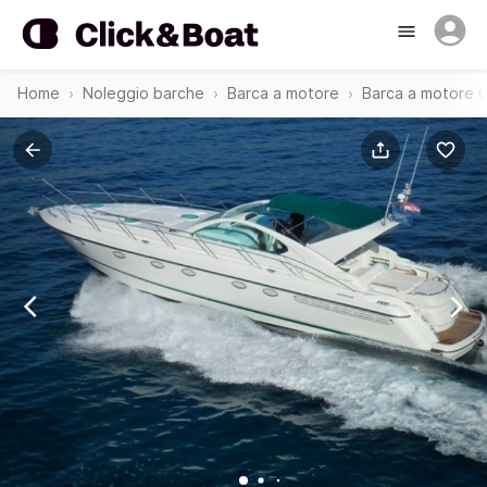
Home
Noleggio barche
Barca a motore
Barca a motore 