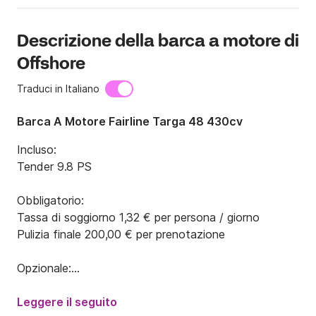
Descrizione della barca a motore di
Offshore
Traduci in Italiano
Barca A Motore Fairline Targa 48 430cv
Incluso:

Tender 9.8 PS

Obbligatorio:

Tassa di soggiorno 1,32 € per persona / giorno

Pulizia finale 200,00 € per prenotazione

Opzionale:

Skipper (+ cibo) 150,00 € al giorno

Rete di sicurezza / barche oltre 15 m 100,00 € per 
Leggere il seguito