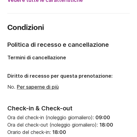
Vedere tutte le caratteristiche
Lunghezza:
14.72m
Anno:
1998
Condizioni
Portata massima persone:
7 persone
Numero di cabine:
3
Politica di recesso e cancellazione
Numero di posti letto:
7
Termini di cancellazione
Numero di bagni:
2
Diritto di recesso per questa prenotazione:
No.
Per saperne di più
Check-in & Check-out
Ora del check-in (noleggio giornaliero):
09:00
Ora del check-out (noleggio giornaliero):
18:00
Orario del check-in:
18:00