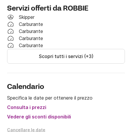
⚓ Partenza da Napoli:

Servizi offerti da ROBBIE
Skipper
Tour disponibili (costi carburante esclusi):

Carburante
• Tour di Capri – €950

Carburante
• Tour della Costiera Amalfitana – €1100

Carburante
• Tour di Capri e Costiera Amalfitana – €1350

Carburante
• Tour di Ischia – €1400

Scopri tutti i servizi (+3)
Prenota ora e goditi un'indimenticabile giornata in 
mare in vero stile italiano.
Calendario
Specifica le date per ottenere il prezzo
Consulta i prezzi
Vedere gli sconti disponibili
Cancellare le date