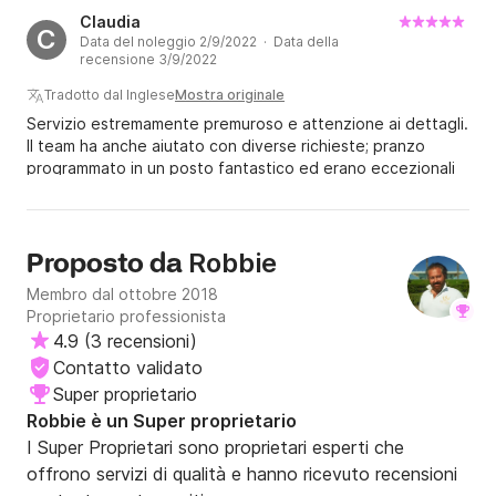
Claudia
C
Data del noleggio 2/9/2022 · Data della
recensione 3/9/2022
Tradotto dal Inglese
Mostra originale
Servizio estremamente premuroso e attenzione ai dettagli.
Il team ha anche aiutato con diverse richieste; pranzo
programmato in un posto fantastico ed erano eccezionali
per la loro attenzione ai dettagli. La barca è adorabile per
una crociera di un giorno per un piccolo gruppo di persone.
Robbie
Proposto da
Membro dal ottobre 2018
Proprietario professionista
4.9
(
3 recensioni
)
Contatto validato
Super proprietario
Robbie è un Super proprietario
I Super Proprietari sono proprietari esperti che
offrono servizi di qualità e hanno ricevuto recensioni