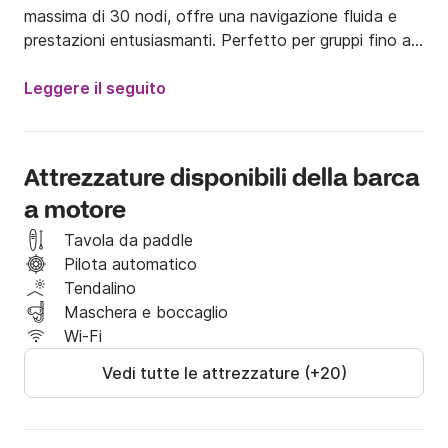
massima di 30 nodi, offre una navigazione fluida e 
prestazioni entusiasmanti. Perfetto per gruppi fino a 
12 ospiti, questo yacht è ideale per indimenticabili gite 
giornaliere lungo la Costiera Amalfitana e il Golfo di 
Leggere il seguito
Napoli.

A bordo troverete:

Attrezzature disponibili della barca
• 2+1 comode cabine (5 posti letto)

a motore
• 2 bagni con doccia

• Ampio salone interno con zona pranzo

Tavola da paddle
• Cucina completamente attrezzata

Pilota automatico
• Ampie zone prendisole a prua e a poppa

Tendalino
• Aria condizionata e moderni sistemi di navigazione

Maschera e boccaglio
Wi-Fi
Che vogliate rilassarvi al sole, nuotare in acque 
Vedi tutte le attrezzature (+20)
cristalline o godervi una crociera elegante con gli 
amici, il Giannetti 45 offre il perfetto equilibrio tra 
lusso e sportività.
