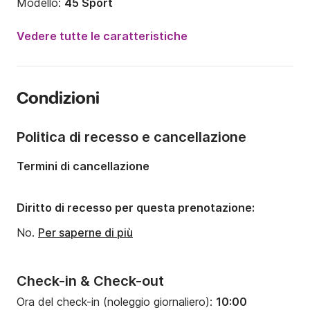
Modello:
45 Sport
Potenza del motore:
1000CV
Vedere tutte le caratteristiche
Lunghezza:
13.6m
Anno:
2006 (Refittato nel 2025)
Condizioni
Portata massima persone:
10 persone
Numero di cabine:
1
Politica di recesso e cancellazione
Numero di posti letto:
2
Termini di cancellazione
Numero di bagni:
1
Diritto di recesso per questa prenotazione:
No.
Per saperne di più
Check-in & Check-out
Ora del check-in (noleggio giornaliero):
10:00