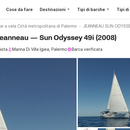
Cose da fare
Destinazioni
Tipi di barche
Tipi di
e a vela Città metropolitana di Palermo
JEANNEAU SUN ODYSSEY
 Jeanneau — Sun Odyssey 49i (2008)
ista
Marina Di Villa Igiea, Palermo
Barca verificata