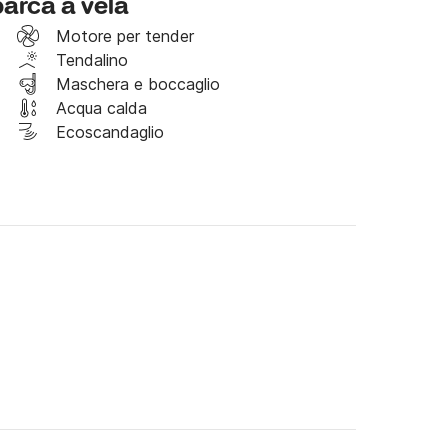
barca a vela
Motore per tender
Tendalino
Maschera e boccaglio
Acqua calda
Ecoscandaglio
meno 5 anni sala data della locazione.

LL'IMBARCO:

CO:
