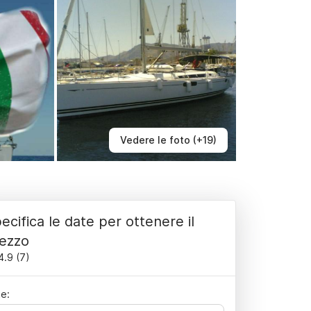
Vedere le foto (+19)
ecifica le date per ottenere il
ezzo
4.9
(
7
)
e: