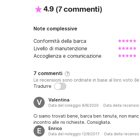
LENZUOLA ASCIUGAMANI € 25,00 a persona
4.9
(
)
7 commenti
IL PREZZO NON INCLUDE CAMBUSA, CARBU
BASE.

Note complessive
Conformità della barca
Palermo, Città da una storia millenaria e il suss
Livello di manutenzione
immenso e vario patrimonio artistico monumental
Accoglienza e comunicazione
scavi archeologici delle vestigia romane ai mo
risalenti alla preistoria ai magnifici palazzi sp
altro.

7 commenti
?
Le recensioni sono ordinate in base al loro voto (le
In Barca da non perdere il Golfo di Mondello, la
Tradurre
Isola Delle Femmine con il suo isolotto. 

Dalla base e' facile raggiungere le favolose isol
Valentina
V
Lipari e Panarea e le isole Egadi: Levanzo, M
Data del noleggio 8/8/2020 · Data della recensi
spiagge e insenature.

Ci siamo trovati bene, barca ben tenuta, non manca
Inoltre è possibile visitare le bellissime citta
incontro alle ns richieste. Consigliata.
Castellammare del Golfo, San Vito Lo Capo, Sco
Enrico
E
Marsala e tante altre.
Data del noleggio 12/8/2017 · Data della recensi