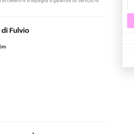
 eccellenti e si impegna a garantire un servizio di
di Fulvio
15m