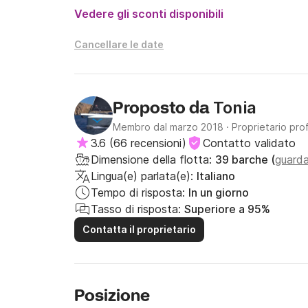
Vedere gli sconti disponibili
Cancellare le date
Tonia
Proposto da
Membro dal marzo 2018
·
Proprietario pro
3.6
(
66 recensioni
)
Contatto validato
Dimensione della flotta:
39 barche (
guarda
Lingua(e) parlata(e):
Italiano
Tempo di risposta:
In un giorno
Tasso di risposta:
Superiore a 95%
Contatta il proprietario
Posizione