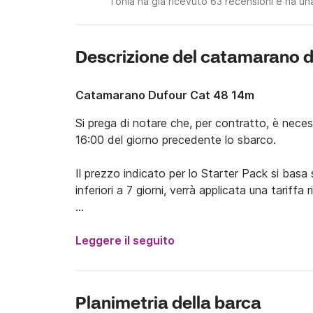
Tonia ha già ricevuto 63 recensioni e ha una
Descrizione del catamarano d
Catamarano Dufour Cat 48 14m
Si prega di notare che, per contratto, è necessa
16:00 del giorno precedente lo sbarco.

Il prezzo indicato per lo Starter Pack si basa 
inferiori a 7 giorni, verrà applicata una tariffa r
I prezzi indicati per skipper e hostess sono solo
parti, il prezzo esatto verrà comunicato al mo
Leggere il seguito
Vi diamo il benvenuto al nostro Nautical Hotel!
Il nostro catamarano Dufour 48 Delphinus è un
Planimetria della barca
(2023).
