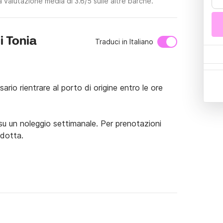
 valutazione media di 3.6/5 sulle altre barche.
i Tonia
Traduci in Italiano
rio rientrare al porto di origine entro le ore 
su un noleggio settimanale. Per prenotazioni 
idotta.

 indicativi; trattandosi di un servizio di terze 
mento della scelta della candidatura.



a delle nostre splendide e recenti imbarcazioni 