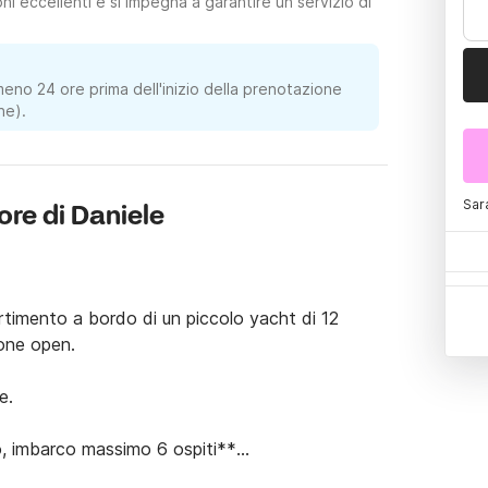
i eccellenti e si impegna a garantire un servizio di
meno 24 ore prima dell'inizio della prenotazione
ne).
Sar
ore di Daniele
rtimento a bordo di un piccolo yacht di 12 
one open.

.

, imbarco massimo 6 ospiti**
