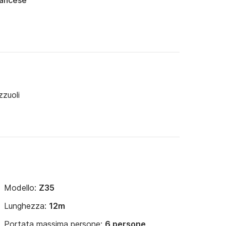
rancese
zzuoli
Modello:
Z35
Lunghezza:
12m
Portata massima persone:
6 persone