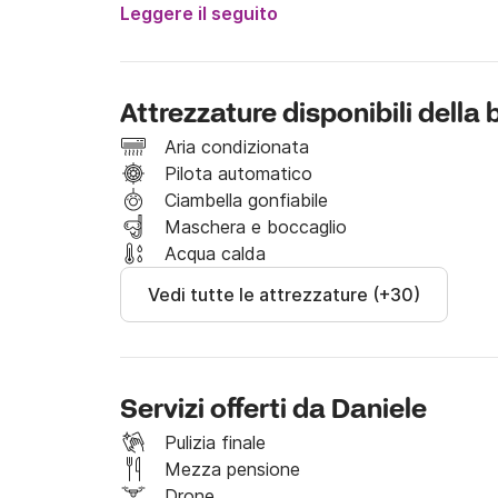
La barca esternamente dispone di un ampio pren
Leggere il seguito
massimo del relax all'ombra e di un comodo sa
A poppa é presente anche una comoda plance
all'acqua.

Attrezzature disponibili della
E' possibile usufruire di bevande e snack, skip
Aria condizionata
divertirvi.

Pilota automatico
Ciambella gonfiabile
Nel prezzo non è incluso il costo del carburant
Maschera e boccaglio
Acqua calda
Partendo dalla nostra base potremmo fare rotta
Vedi tutte le attrezzature (+30)
Capri e anche costeggiare la meravigliosa costi
Scrivetemi su Click&Boat per avere maggiori i
Servizi offerti da Daniele
Pulizia finale
Mezza pensione
Drone