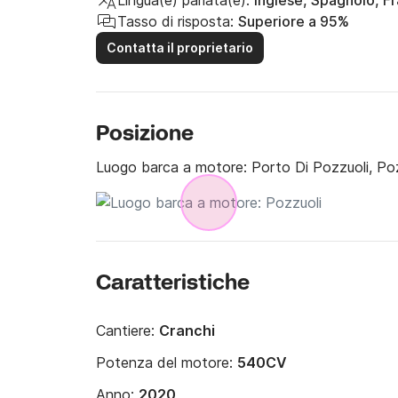
Lingua(e) parlata(e):
Inglese, Spagnolo, F
Tasso di risposta:
Superiore a 95%
Contatta il proprietario
Posizione
Luogo barca a motore:
Porto Di Pozzuoli, Po
Caratteristiche
Cantiere:
Cranchi
Potenza del motore:
540CV
Anno:
2020