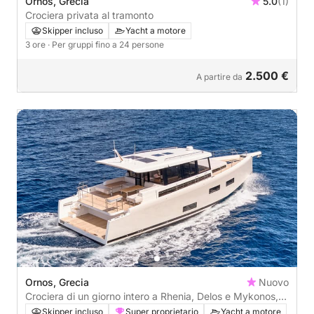
Ornos, Grecia
5.0
(1)
Crociera privata al tramonto
Skipper incluso
Yacht a motore
3 ore
· Per gruppi fino a 24 persone
2.500 €
A partire da
Ornos, Grecia
Nuovo
Crociera di un giorno intero a Rhenia, Delos e Mykonos,
costa meridionale
Skipper incluso
Super proprietario
Yacht a motore