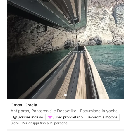
Ornos, Grecia
Antiparos, Panteronisi e Despotiko | Escursione in yacht
privato (giornata intera)
Skipper incluso
Super proprietario
Yacht a motore
8 ore
· Per gruppi fino a 12 persone