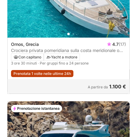
Ornos, Grecia
4.7
(17)
Crociera privata pomeridiana sulla costa meridionale o
Delos e Rhenia
Con capitano
Yacht a motore
3 ore 30 minuti
· Per gruppi fino a 24 persone
Prenotata 1 volte nelle ultime 24h
1.100 €
A partire da
Prenotazione istantanea