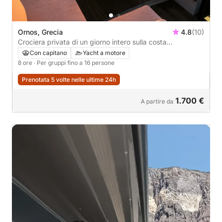
Ornos, Grecia
4.8
(10)
Crociera privata di un giorno intero sulla costa
meridionale o Delo e Rhenia
Con capitano
Yacht a motore
8 ore
· Per gruppi fino a 16 persone
Prenotata 5 volte nelle ultime 24h
1.700 €
A partire da