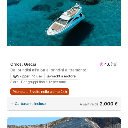
Ornos, Grecia
4.6
(16)
Dai brindisi all'alba ai brindisi al tramonto
Skipper incluso
Yacht a motore
8 ore
· Per gruppi fino a 12 persone
Prenotata 5 volte nelle ultime 24h
2.000 €
Carburante incluso
A partire da