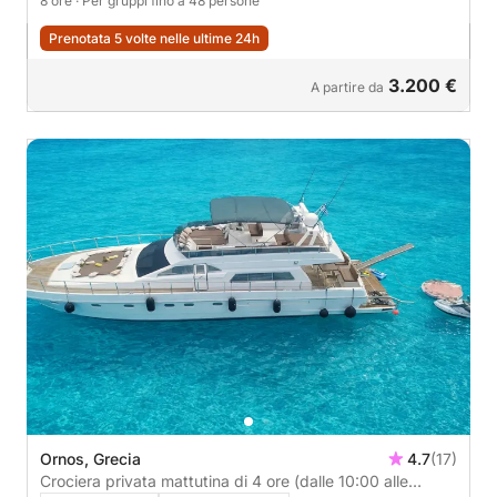
8 ore
· Per gruppi fino a 48 persone
Prenotata 5 volte nelle ultime 24h
3.200 €
A partire da
Ornos, Grecia
4.7
(17)
Crociera privata mattutina di 4 ore (dalle 10:00 alle