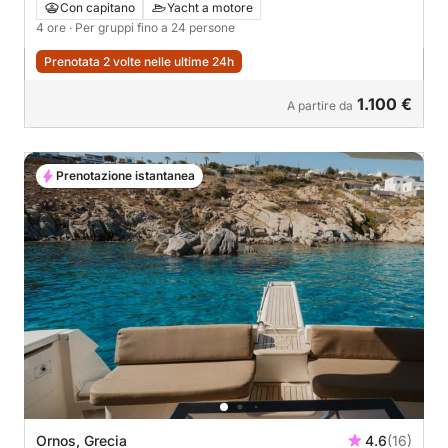
14:00)
Con capitano
Yacht a motore
4 ore
· Per gruppi fino a 24 persone
Prenotata 2 volte nelle ultime 24h
1.100 €
A partire da
Prenotazione istantanea
Ornos, Grecia
4.6
(16)