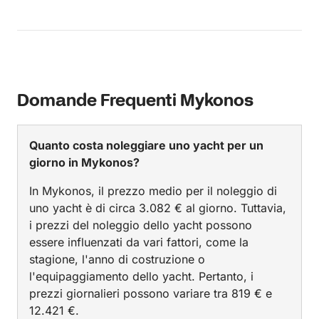
nei minimi dettagli… le calette consigliate e
selezionate da lui appositamente per rendere
l’esperienza ancora più autentica… abbiamo avuto
occasione anche di vedere il tramonto più
emozionante di tutta la vacanza! Super consigliato!
Domande Frequenti Mykonos
Se dovessimo tornare a Mykonos sicuramente ci
affideremmo nuovamente a questa fantastica
persona, grazie mille capitano Grégory
Quanto costa noleggiare uno yacht per un
giorno in Mykonos?
In Mykonos, il prezzo medio per il noleggio di
uno yacht è di circa 3.082 € al giorno. Tuttavia,
i prezzi del noleggio dello yacht possono
essere influenzati da vari fattori, come la
stagione, l'anno di costruzione o
l'equipaggiamento dello yacht. Pertanto, i
prezzi giornalieri possono variare tra 819 € e
12.421 €.