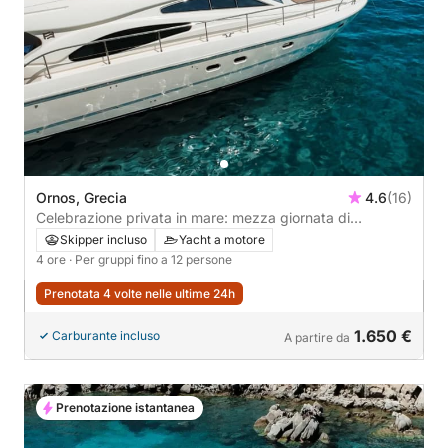
Ornos, Grecia
4.6
(16)
Celebrazione privata in mare: mezza giornata di
eleganza, gusto e gioia
Skipper incluso
Yacht a motore
4 ore
· Per gruppi fino a 12 persone
Prenotata 4 volte nelle ultime 24h
1.650 €
Carburante incluso
A partire da
Prenotazione istantanea