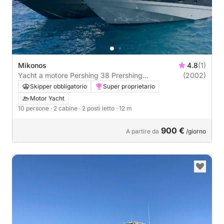
Mikonos
4.8
(1)
Yacht a motore Pershing 38 Prershing
(2002)
38,MYKONOS South coast,orSANTORINI,PAROS
Skipper obbligatorio
Super proprietario
840CV
Motor Yacht
10 persone
· 2 cabine
· 2 posti letto
· 12 m
900 €
A partire da
/giorno