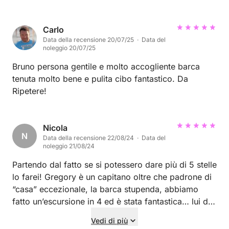
passato una bella giornata nonostante il meteo non
fosse dei migliori. Grazie mille per questa fantastica
gita in barca, alla prossima! Vi auguro vento in
Carlo
Data della recensione 20/07/25 · Data del
poppa e mare calmo!
noleggio 20/07/25
Bruno persona gentile e molto accogliente barca
tenuta molto bene e pulita cibo fantastico. Da
Ripetere!
Nicola
N
Data della recensione 22/08/24 · Data del
noleggio 21/08/24
Partendo dal fatto se si potessero dare più di 5 stelle
lo farei! Gregory è un capitano oltre che padrone di
“casa” eccezionale, la barca stupenda, abbiamo
fatto un’escursione in 4 ed è stata fantastica… lui di
una professionalità eccellente, cortesia e
Vedi di più
accoglienza senza eguali, aperitivo ricco e curato