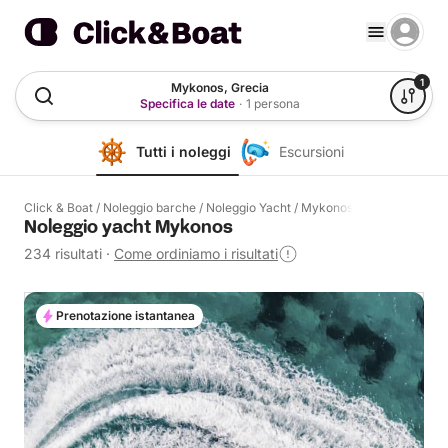
1
Mykonos, Grecia
Specifica le date
·
1 persona
Tutti i noleggi
Escursioni
Click & Boat
/
Noleggio barche
/
Noleggio Yacht
/
Mykonos
Noleggio yacht Mykonos
234 risultati
·
Come ordiniamo i risultati
Prenotazione istantanea