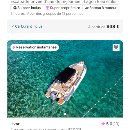
Escapade privée d'une demi-journée : Lagon Bleu et île
de Čiovo
Skipper inclus
Super propriétaire
Bateau à moteur
5 heures
· Pour des groupes de 12 personnes
938 €
Carburant inclus
À partir de
Réservation instantanée
Hvar
5.0
(13)
Ne pense pas, ne ressens pas!
(2021)