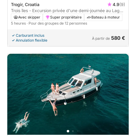
Trogir, Croatia
4.9
(9)
Trois îles - Excursion privée d'une demi-journée au Lagon
Bleu
Avec skipper
Super propriétaire
Bateau à moteur
5 heures
· Pour des groupes de 12 personnes
Carburant inclus
580 €
À partir de
Annulation flexible