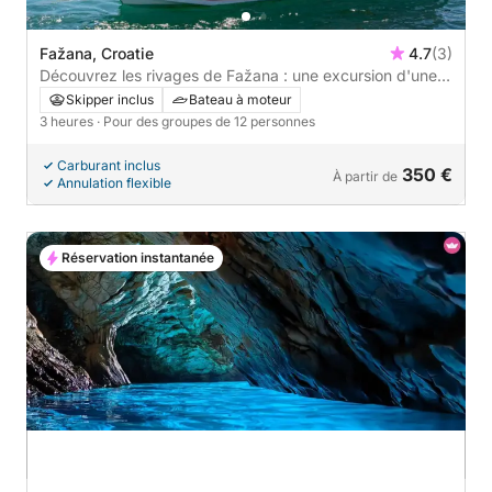
Fažana, Croatie
4.7
(3)
Découvrez les rivages de Fažana : une excursion d'une
journée complète à bord d'un bateau à moteur
Skipper inclus
Bateau à moteur
3 heures
· Pour des groupes de 12 personnes
Carburant inclus
350 €
À partir de
Annulation flexible
Réservation instantanée