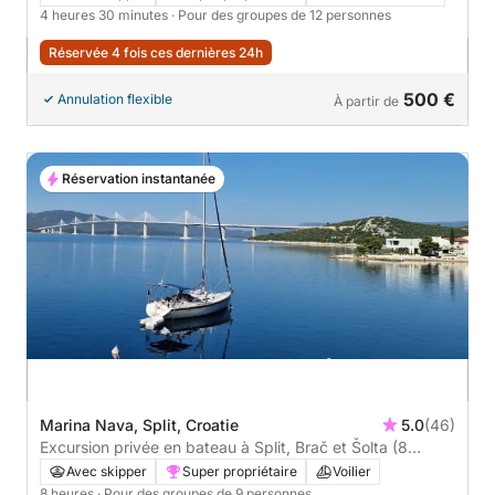
4 heures 30 minutes
· Pour des groupes de 12 personnes
Réservée 4 fois ces dernières 24h
500 €
Annulation flexible
À partir de
Réservation instantanée
Marina Nava, Split, Croatie
5.0
(46)
Excursion privée en bateau à Split, Brač et Šolta (8
heures)
Avec skipper
Super propriétaire
Voilier
8 heures
· Pour des groupes de 9 personnes