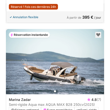
Réservé 1 fois ces dernières 24h
395 €
Annulation flexible
À partir de
/ jour
Réservation instantanée
Marina Zadar
4.8
(7)
Semi-rigide Aqua max AQUA MAX B28 250cv
(2025)
Skipper optionnel
Super propriétaire
Semi-rigide