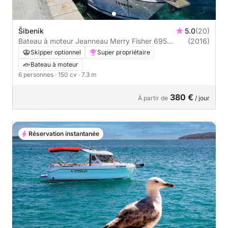
Šibenik
5.0
(20)
Bateau à moteur Jeanneau Merry Fisher 695
(2016)
150cv
Skipper optionnel
Super propriétaire
Bateau à moteur
6 personnes
· 150 cv
· 7.3 m
380 €
À partir de
/ jour
Réservation instantanée