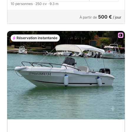
10 personnes
· 250 cv
· 9.3 m
500 €
À partir de
/ jour
Réservation instantanée