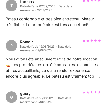
thomas
T
Date de l'avis 02/09/2025 · Date de la
réservation 26/08/2025
Bateau confortable et très bien entretenu. Moteur
très fiable. Le propriétaire est très accueillant!
Romain
R
Date de l'avis 19/08/2025 · Date de la
réservation 19/08/2025
Nous avons été absolument ravis de notre location !
🚤 Les propriétaires ont été adorables, disponibles
et très accueillants, ce qui a rendu l’expérience
encore plus agréable. Le bateau est vraiment top :
propre, confortable, bien entretenu et parfaitement
équipé. Tout était prêt pour que nous passions une
journée idéale sur l’eau. Nous avons adoré naviguer,
guery
G
Date de l'avis 18/08/2025 · Date de la
profiter des paysages et nous détendre à bord. Le
réservation 16/08/2025
rapport qualité/prix est vraiment excellent, difficile