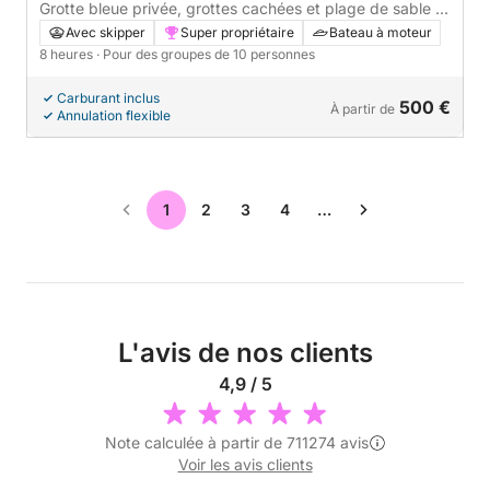
Grotte bleue privée, grottes cachées et plage de sable –
NOUVEAU hors-bord, explorez les îles Élaphites 8 h
Avec skipper
Super propriétaire
Bateau à moteur
8 heures
· Pour des groupes de 10 personnes
Carburant inclus
500 €
À partir de
Annulation flexible
1
2
3
4
…
L'avis de nos clients
4,9 / 5
Note calculée à partir de 711274 avis
Voir les avis clients