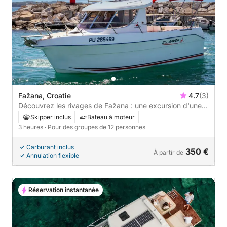
Fažana, Croatie
4.7
(3)
Découvrez les rivages de Fažana : une excursion d'une
journée complète à bord d'un bateau à moteur
Skipper inclus
Bateau à moteur
3 heures
· Pour des groupes de 12 personnes
Carburant inclus
350 €
À partir de
Annulation flexible
Réservation instantanée