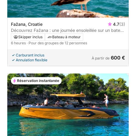
Fažana, Croatie
4.7
(3)
Découvrez Fažana : une journée ensoleillée sur un bateau
à moteur
Skipper inclus
Bateau à moteur
6 heures
· Pour des groupes de 12 personnes
Carburant inclus
600 €
À partir de
Annulation flexible
Réservation instantanée