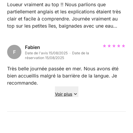
de trouver mieux pour une journée entière de
Loueur vraiment au top !! Nous parlions que
navigation dans ces conditions. Bref, tout était
partiellement anglais et les explications étaient très
parfait : bateau, accueil, organisation et prix. Nous
clair et facile à comprendre. Journée vraiment au
recommandons vivement cette location et nous
top sur les petites îles, baignades avec une eau
n’hésiterons pas à revenir ! 🌊✨
transparente. Compris dans le prix les palmes, tuba,
masque, glacière et sac étanche. Je recommande à
100%
Fabien
F
Date de l'avis 15/08/2025 · Date de la
réservation 15/08/2025
Très belle journée passée en mer. Nous avons été
bien accueillis malgré la barrière de la langue. Je
recommande.
Voir plus