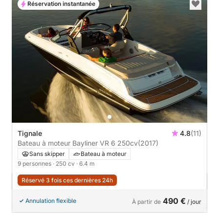
Réservation instantanée
Tignale
4.8
(11)
Bateau à moteur Bayliner VR 6 250cv
(2017)
Sans skipper
Bateau à moteur
9 personnes
· 250 cv
· 6.4 m
Réservé 3 fois ces dernières 24h
490 €
Annulation flexible
À partir de
/ jour