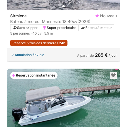
Sirmione
Nouveau
Bateau à moteur Marinesite 18 40cv
(2026)
Sans skipper
Super propriétaire
Bateau à moteur
5 personnes
· 40 cv
· 5.5 m
Réservé 5 fois ces dernières 24h
285 €
Annulation flexible
À partir de
/ jour
Réservation instantanée