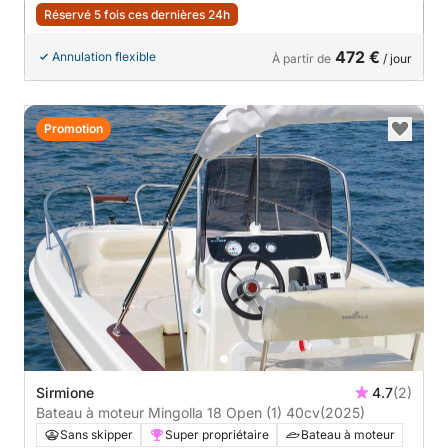
Réservé 5 fois ces dernières 24h
472 €
Annulation flexible
À partir de
/ jour
Promotion
Sirmione
4.7
(2)
Bateau à moteur Mingolla 18 Open (1) 40cv
(2025)
Sans skipper
Super propriétaire
Bateau à moteur