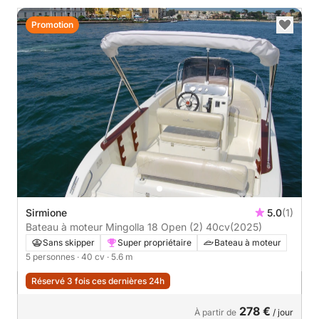
Promotion
Sirmione
5.0
(1)
Bateau à moteur Mingolla 18 Open (2) 40cv
(2025)
Sans skipper
Super propriétaire
Bateau à moteur
5 personnes
· 40 cv
· 5.6 m
Réservé 3 fois ces dernières 24h
278 €
À partir de
/ jour