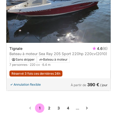
Tignale
4.6
(6)
Bateau à moteur Sea Ray 205 Sport 220hp 220cv
(2010)
Sans skipper
Bateau à moteur
7 personnes
· 220 cv
· 6.4 m
Réservé 3 fois ces dernières 24h
390 €
Annulation flexible
À partir de
/ jour
1
2
3
4
…