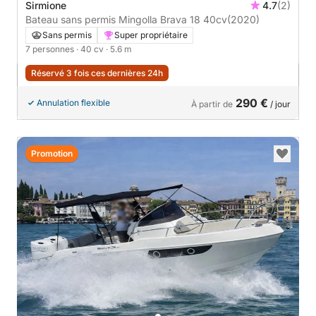
Sirmione
4.7
(2)
Bateau sans permis Mingolla Brava 18 40cv
(2020)
Sans permis
Super propriétaire
7 personnes
· 40 cv
· 5.6 m
Réservé 3 fois ces dernières 24h
290 €
Annulation flexible
À partir de
/ jour
Promotion