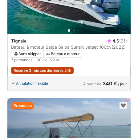
Tignale
4.6
(31)
Bateau à moteur Salpa Salpa Sunsix Jetset 100cv
(2022)
Sans skipper
Bateau à moteur
7 personnes
· 100 cv
· 6.2 m
Réservé 3 fois ces dernières 24h
340 €
Annulation flexible
À partir de
/ jour
Promotion