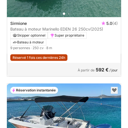
Sirmione
5.0
(4)
Bateau à moteur Marinello EDEN 26 250cv
(2025)
Skipper optionnel
Super propriétaire
Bateau à moteur
9 personnes
· 250 cv
· 8 m
Réservé 1 fois ces dernières 24h
592 €
À partir de
/ jour
Réservation instantanée