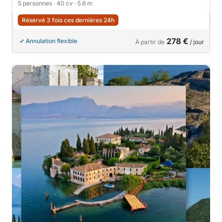
5 personnes
· 40 cv
· 5.6 m
Réservé 3 fois ces dernières 24h
278 €
Annulation flexible
À partir de
/ jour