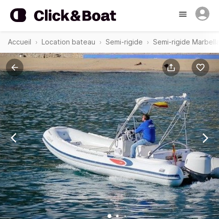
Accueil
Location bateau
Semi-rigide
Semi-rigide Marbell