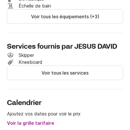
skipper):

Échelle de bain
- 1hs: 140 €

Voir tous les équipements (+3)
- 2hs: 250 €

- 4hs: 420 €

(si le capitaine a la capacité maximale de l'équipage, il 
sera de 11).

Services fournis par JESUS DAVID
Nous attendons vos messages et vos réservations! 
Skipper
N'hésitez pas à nous contacter pour toute 
Kneeboard
préoccupation éventuelle.

Voir tous les services
Salutations!
Calendrier
Ajoutez vos dates pour voir le prix
Voir la grille tarifaire