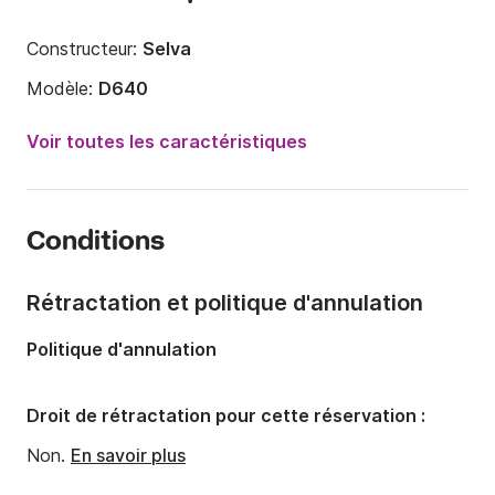
Constructeur:
Selva
Modèle:
D640
Puissance moteur:
115cv
Voir toutes les caractéristiques
Longueur:
6.4m
Année:
2009
Conditions
Capacité à bord:
12 personnes
Rétractation et politique d'annulation
Politique d'annulation
Droit de rétractation pour cette réservation :
Non.
En savoir plus