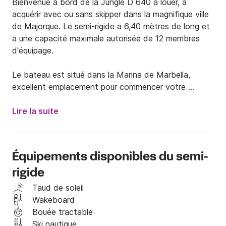
Bienvenue à bord de la Jungle D 640 à louer, à 
acquérir avec ou sans skipper dans la magnifique ville 
de Majorque. Le semi-rigide a 6,40 mètres de long et 
a une capacité maximale autorisée de 12 membres 
d'équipage.

Le bateau est situé dans la Marina de Marbella, 
excellent emplacement pour commencer votre 
voyage.

Lire la suite
Quant à l'équipement, il aura un moteur 115hp, un 
auvent bimini pour se protéger du soleil et un spacieux 
solarium à l'avant.

Équipements disponibles du semi-
rigide
En cas de ne pas avoir la licence nécessaire vous 
devez savoir que nous vous approchons de la 
Taud de soleil
possibilité d'acquérir les services d'un employeur 
Wakeboard
professionnel ayant une connaissance approfondie 
Bouée tractable
de la région, les prix sont les suivants (bateau + 
Ski nautique