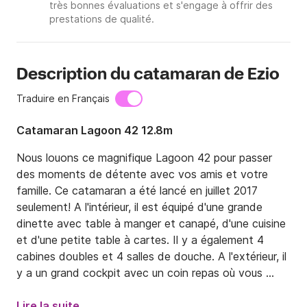
très bonnes évaluations et s'engage à offrir des
prestations de qualité.
Description du catamaran de Ezio
Traduire en Français
Catamaran Lagoon 42 12.8m
Nous louons ce magnifique Lagoon 42 pour passer 
des moments de détente avec vos amis et votre 
famille. Ce catamaran a été lancé en juillet 2017 
seulement! A l'intérieur, il est équipé d'une grande 
dinette avec table à manger et canapé, d'une cuisine 
et d'une petite table à cartes. Il y a également 4 
cabines doubles et 4 salles de douche. A l'extérieur, il 
y a un grand cockpit avec un coin repas où vous 
pourrez prendre vos repas en plein air. À l'avant, il y a 
une grande terrasse et un bel espace de détente 
Lire la suite