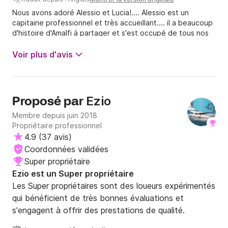
Nous avons adoré Alessio et Lucia!.... Alessio est un
capitaine professionnel et très accueillant.... il a beaucoup
d'histoire d'Amalfi à partager et s'est occupé de tous nos
besoins.... Lucia est une cuisinière INCROYABLE , et adore
jouer aux cartes - j'ai appris de nouveaux jeux !
Voir plus d'avis
Ezio
Proposé par
Membre depuis juin 2018
Propriétaire professionnel
4.9
(
37 avis
)
Coordonnées validées
Super propriétaire
Ezio est un Super propriétaire
Les Super propriétaires sont des loueurs expérimentés
qui bénéficient de très bonnes évaluations et
s'engagent à offrir des prestations de qualité.