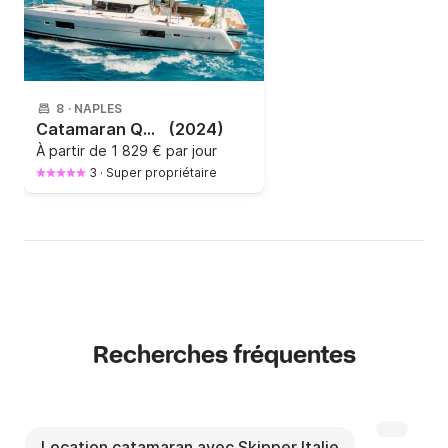
8
·
NAPLES
Catamaran Queen Lagoon 42 12.8m
(2024)
À partir de
1 829 € par jour
3
·
Super propriétaire
Recherches fréquentes
Location catamaran avec Skipper Italie