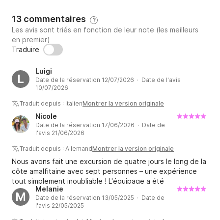
13 commentaires
?
Les avis sont triés en fonction de leur note (les meilleurs
en premier)
Traduire
Luigi
L
Date de la réservation 12/07/2026 · Date de l'avis
10/07/2026
Traduit depuis : Italien
Montrer la version originale
Nicole
Date de la réservation 17/06/2026 · Date de
l'avis 21/06/2026
Traduit depuis : Allemand
Montrer la version originale
Nous avons fait une excursion de quatre jours le long de la
côte amalfitaine avec sept personnes – une expérience
tout simplement inoubliable ! L'équipage a été
Melanie
extrêmement courtois, amical et professionnel du début à
M
Date de la réservation 13/05/2025 · Date de
la fin. Nous avons particulièrement apprécié que toutes
l'avis 22/05/2025
nos réservations pour les déjeuners et les dîners dans les