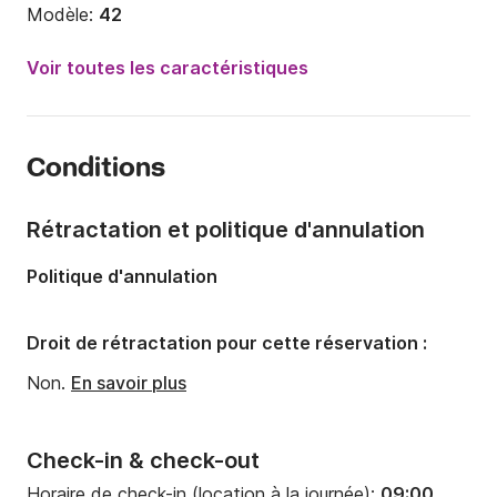
Modèle:
42
Année:
2018 (Rénové en 2024)
Voir toutes les caractéristiques
Capacité à bord:
15 personnes
Nombre de cabines:
5
Conditions
Nombre de couchages:
11
Nombre de salles de bains:
5
Rétractation et politique d'annulation
Longueur:
12.8m
Politique d'annulation
Largeur:
7.7m
Tirant d'eau:
1.25m
Droit de rétractation pour cette réservation :
Puissance moteur:
114cv
Non.
En savoir plus
Check-in & check-out
Horaire de check-in (location à la journée):
09:00