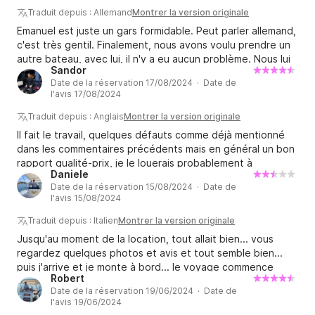
Traduit depuis : Allemand
Montrer la version originale
Emanuel est juste un gars formidable. Peut parler allemand,
c'est très gentil. Finalement, nous avons voulu prendre un
autre bateau, avec lui, il n'y a eu aucun problème. Nous lui
Sandor
louerons à nouveau un bateau l'année prochaine. Merci
Date de la réservation 17/08/2024 · Date de
beaucoup
l'avis 17/08/2024
Traduit depuis : Anglais
Montrer la version originale
Il fait le travail, quelques défauts comme déjà mentionné
dans les commentaires précédents mais en général un bon
rapport qualité-prix, je le louerais probablement à
Daniele
nouveau.
Date de la réservation 15/08/2024 · Date de
l'avis 15/08/2024
Traduit depuis : Italien
Montrer la version originale
Jusqu'au moment de la location, tout allait bien... vous
regardez quelques photos et avis et tout semble bien...
puis j'arrive et je monte à bord... le voyage commence
Robert
Briefing... la liste des choses qui ne marchent pas est plus
Date de la réservation 19/06/2024 · Date de
longue que celles qui marchent... puis dans la journée on
l'avis 19/06/2024
découvre le reste aussi... Je vais commencer par dire que