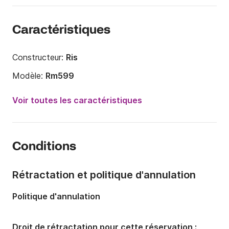
Caractéristiques
Constructeur:
Ris
Modèle:
Rm599
Puissance moteur:
150cv
Voir toutes les caractéristiques
Longueur:
6.25m
Année:
2012 (Rénové en 2019)
Conditions
Capacité à bord:
12 personnes
Rétractation et politique d'annulation
Politique d'annulation
Droit de rétractation pour cette réservation :