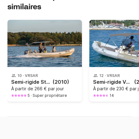
similaires
10
·
VRSAR
12
·
VRSAR
Semi-rigide Stingher Stingher 550 70cv
(2010)
Semi-rigide VALIANT 570 115cv
(
À partir de
266 € par jour
À partir de
230 € par 
5
·
Super propriétaire
14