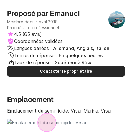
ils ont besoin car ils sortent avec le skipper... J'imagine
qu'ils répondront à mon avis en disant impossible :) :)
Emanuel
Proposé par
dommage ! Il n’en faudrait pas beaucoup pour obtenir des
critiques positives.
Membre depuis avril 2018
Propriétaire professionnel
4.5
(
65 avis
)
Coordonnées validées
Langues parlées :
Allemand, Anglais, Italien
Temps de réponse :
En quelques heures
Taux de réponse :
Supérieur à 95%
Contacter le propriétaire
Emplacement
Emplacement du semi-rigide:
Vrsar Marina, Vrsar