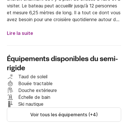
visiter. Le bateau peut accueillir jusqu'à 12 personnes 
et mesure 6,25 mètres de long. Il a tout ce dont vous 
avez besoin pour une croisière quotidienne autour de 
l'Istrie, il y a un toit bimini sous lequel vous pouvez 
vous protéger du soleil et à l'avant, vous trouverez un 
Lire la suite
espace pour vous détendre et profiter de 
l'environnement qui vous entoure. Si vous êtes des 
marins amateurs ou plus expérimentés et en fonction 
Équipements disponibles du semi-
de votre niveau de compétence et de la possession 
rigide
d'une licence valide, vous pouvez décider de naviguer 
vous-même sur le semi-rigide ou de laisser l'un de nos 
Taud de soleil
skippers professionnels vous emmener pour des 
Bouée tractable
vacances de rêve. Le prix du skipper pour la demi-
Douche extérieure
journée est de 50 euros et pour la journée entière de 
Échelle de bain
100 euros.

Ski nautique
Voir tous les équipements (+4)
Si vous voulez explorer le Vrsar, nous vous suggérons 
de visiter deux belles plages "saint Andrija" et "Lim" 