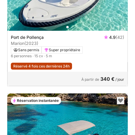
Port de Pollença
4.9
(42)
Marion
(2023)
Sans permis
Super propriétaire
6 personnes
· 15 cv
· 5 m
Réservé 4 fois ces dernières 24h
340 €
À partir de
/ jour
Réservation instantanée