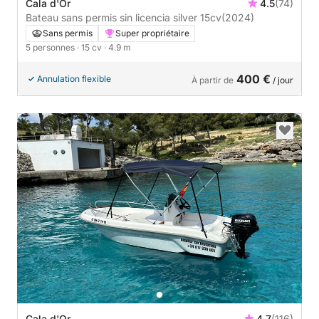
Cala d'Or
4.5
(74)
Bateau sans permis sin licencia silver 15cv
(2024)
Sans permis
Super propriétaire
5 personnes
· 15 cv
· 4.9 m
400 €
Annulation flexible
À partir de
/ jour
Cala d'Or
4.7
(116)