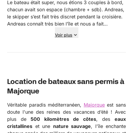
Le bateau était super, nous étions 3 couples à bord,
chacun avait son espace (chambre + sdb). Andreas,
le skipper s’est fait très discret pendant la croisière.
Andreas connaît très bien l’île et nous a fait
découvrir des endroits sublimes en évitant la foule !
Voir plus
Seul bémol, nous avons beaucoup navigué, nous
aurions préféré faire plus de stop pendant les
traversées (le premier jour nous avons fait 5h de
traversée sans stop). Par ailleurs, le dernier jour
nous sommes partis du spot où nous avions dormis
à 7h30 du matin pour une arrivée à 8h45 au port, un
Location de bateaux sans permis à
peu dommage de faire le Check out aussi tôt.
Majorque
Véritable paradis méditerranéen,
Majorque
est sans
doute l'une des reines des vacances d’été ! Avec
plus de
500 kilomètres de côtes
, des
eaux
cristallines
et une
nature sauvage
, l'île enchante