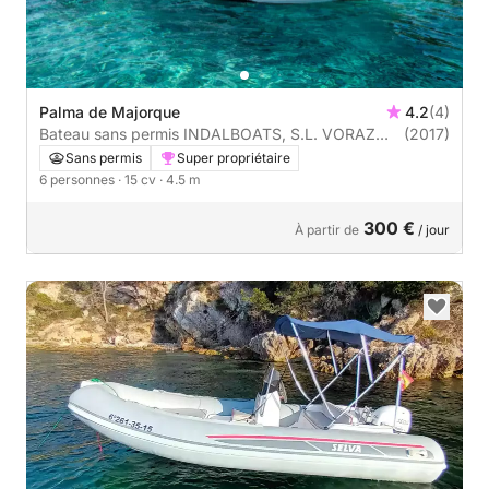
Palma de Majorque
4.2
(4)
Bateau sans permis INDALBOATS, S.L. VORAZ
(2017)
450 15cv
Sans permis
Super propriétaire
6 personnes
· 15 cv
· 4.5 m
300 €
À partir de
/ jour