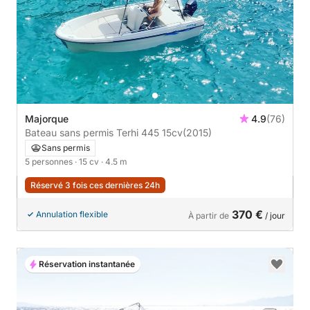
Majorque
4.9
(76)
Bateau sans permis Terhi 445 15cv
(2015)
Sans permis
5 personnes
· 15 cv
· 4.5 m
Réservé 3 fois ces dernières 24h
370 €
Annulation flexible
À partir de
/ jour
Réservation instantanée