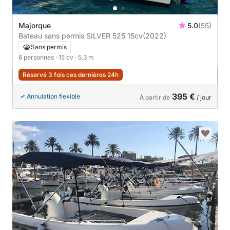
Majorque
5.0
(55)
Bateau sans permis SILVER 525 15cv
(2022)
Sans permis
6 personnes
· 15 cv
· 5.3 m
Réservé 3 fois ces dernières 24h
395 €
Annulation flexible
À partir de
/ jour