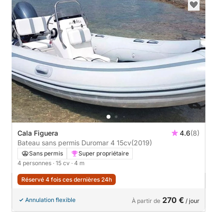
Cala Figuera
4.6
(8)
Bateau sans permis Duromar 4 15cv
(2019)
Sans permis
Super propriétaire
4 personnes
· 15 cv
· 4 m
Réservé 4 fois ces dernières 24h
270 €
Annulation flexible
À partir de
/ jour