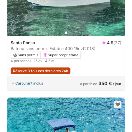
Santa Ponsa
4.9
(27)
Bateau sans permis Estable 400 15cv
(2018)
Sans permis
Super propriétaire
4 personnes
· 15 cv
· 4.5 m
Réservé 3 fois ces dernières 24h
350 €
Carburant inclus
À partir de
/ jour