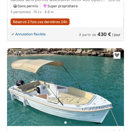
15cv
Sans permis
Super propriétaire
5 personnes
· 15 cv
· 4.6 m
Réservé 2 fois ces dernières 24h
430 €
Annulation flexible
À partir de
/ jour