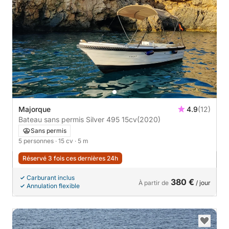
Majorque
4.9
(12)
Bateau sans permis Silver 495 15cv
(2020)
Sans permis
5 personnes
· 15 cv
· 5 m
Réservé 3 fois ces dernières 24h
Carburant inclus
380 €
À partir de
/ jour
Annulation flexible