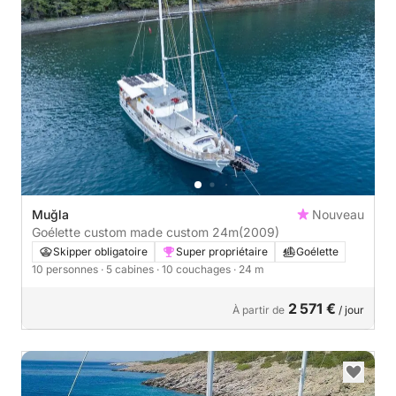
Muğla
Nouveau
Goélette custom made custom 24m
(2009)
Skipper obligatoire
Super propriétaire
Goélette
10 personnes
· 5 cabines
· 10 couchages
· 24 m
2 571 €
À partir de
/ jour