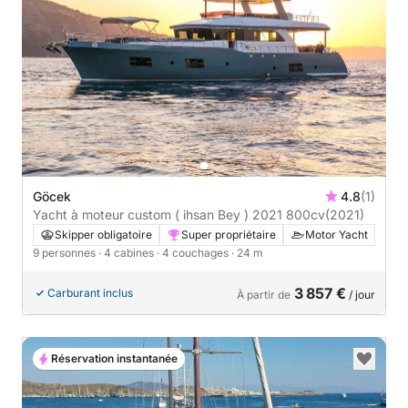
Göcek
4.8
(1)
Yacht à moteur custom ( ihsan Bey ) 2021 800cv
(2021)
Skipper obligatoire
Super propriétaire
Motor Yacht
9 personnes
· 4 cabines
· 4 couchages
· 24 m
3 857 €
Carburant inclus
À partir de
/ jour
Réservation instantanée