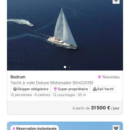
Bodrum
Nouveau
Yacht à voile Deluxe Motorsailor 50m
(2019)
Skipper obligatoire
Super propriétaire
Sail Yacht
12 personnes
· 6 cabines
· 12 couchages
· 50 m
31 500 €
À partir de
/ jour
Réservation instantanée