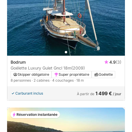
Bodrum
4.9
(3)
Goélette Luxury Gulet Gncl 18m
(2009)
Skipper obligatoire
Super propriétaire
Goélette
8 personnes
· 2 cabines
· 4 couchages
· 18 m
1 499 €
Carburant inclus
À partir de
/ jour
Réservation instantanée