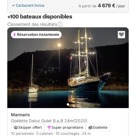
4 679 €
Carburant inclus
À partir de
/ jour
+100 bateaux disponibles
Classement des résultats
Réservation instantanée
Marmaris
Goélette Delux Gulet B.a.B 24m
(2020)
Skipper offert
Super propriétaire
Goélette
10 personnes
· 5 cabines
· 10 couchages
· 24 m