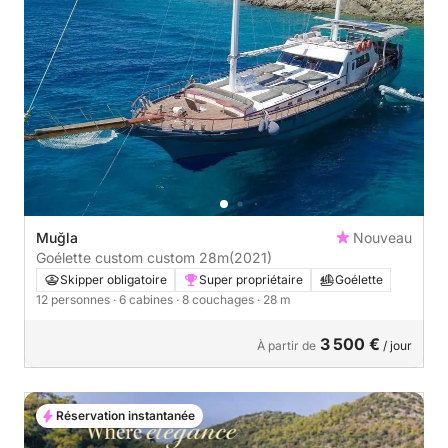
Muğla
Nouveau
Goélette custom custom 28m
(2021)
Skipper obligatoire
Super propriétaire
Goélette
12 personnes
· 6 cabines
· 8 couchages
· 28 m
3 500 €
À partir de
/ jour
Réservation instantanée