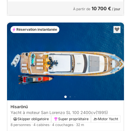
10 700 €
À partir de
/ jour
Réservation instantanée
Hisarönü
Yacht à moteur San Lorenzo SL 100 2400cv
(1995)
Skipper obligatoire
Super propriétaire
Motor Yacht
8 personnes
· 4 cabines
· 4 couchages
· 32 m