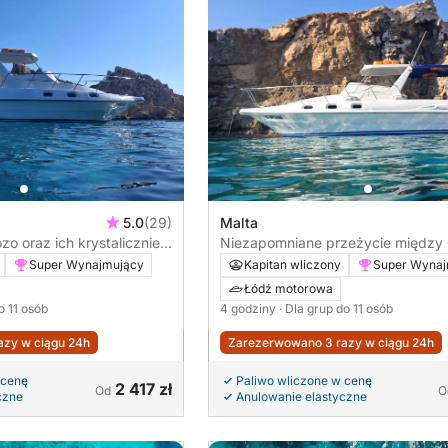
5.0
(29)
Malta
zo oraz ich krystalicznie
Niezapomniane przeżycie między
Gozo
Super Wynajmujący
Kapitan wliczony
Super Wynaj
Łódź motorowa
o 11 osób
4 godziny
· Dla grup do 11 osób
zy w ciągu 24h
Zarezerwowano 3 razy w ciągu 24h
 cenę
Paliwo wliczone w cenę
2 417 zł
Od
O
czne
Anulowanie elastyczne