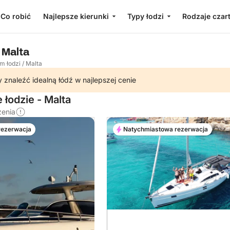
Co robić
Najlepsze kierunki
Typy łodzi
Rodzaje czar
 Malta
m łodzi
/
Malta
 znaleźć idealną łódź w najlepszej cenie
 łodzie - Malta
zenia
rezerwacja
Natychmiastowa rezerwacja