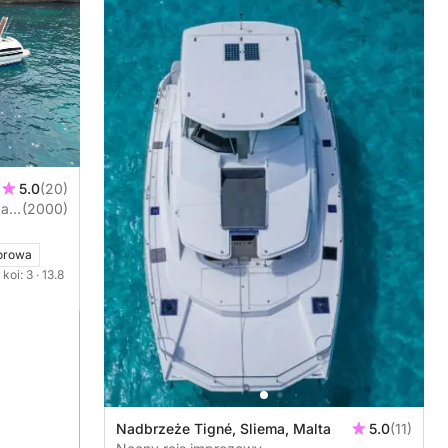
5.0
(20)
art
(2000)
orowa
 koi: 3
· 13.8
Nadbrzeże Tigné, Sliema, Malta
5.0
(11)