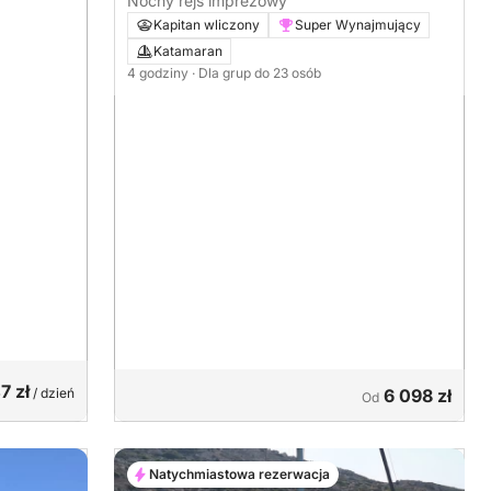
Nocny rejs imprezowy
Kapitan wliczony
Super Wynajmujący
Katamaran
4 godziny
· Dla grup do 23 osób
7 zł
/ dzień
6 098 zł
Od
Natychmiastowa rezerwacja