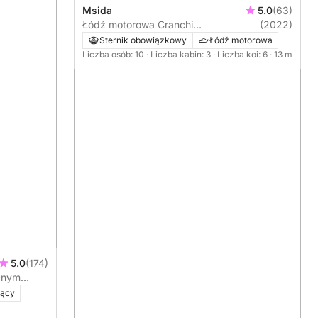
Msida
5.0
(63)
Łódź motorowa Cranchi
(2022)
Mediterranean 740KM
Sternik obowiązkowy
Łódź motorowa
Liczba osób: 10
· Liczba kabin: 3
· Liczba koi: 6
· 13 m
5.0
(174)
cnym
wgli
jący