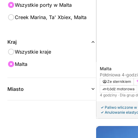
Wszystkie porty w Malta
Creek Marina, Ta' Xbiex, Malta
Kraj
Wszystkie kraje
Malta
Malta
Półdniowa 4-godz
łodzią po Malcie
Ze sternikiem
Miasto
Łódź motorowa
4 godziny
· Dla grup 
Paliwo wliczone w
Anulowanie elasty