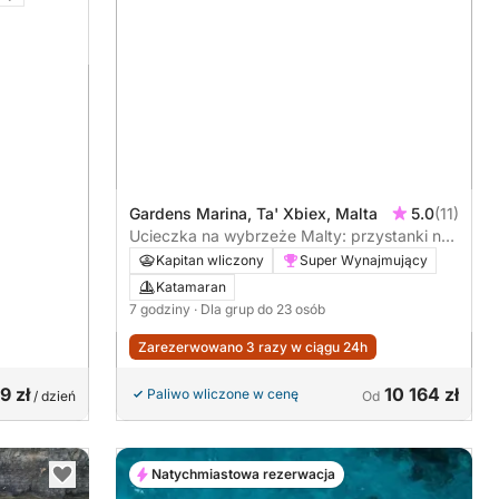
Gardens Marina, Ta' Xbiex, Malta
5.0
(11)
Ucieczka na wybrzeże Malty: przystanki na
słońce, morze i pływanie
Kapitan wliczony
Super Wynajmujący
Katamaran
7 godziny
· Dla grup do 23 osób
Zarezerwowano 3 razy w ciągu 24h
9 zł
10 164 zł
Paliwo wliczone w cenę
/ dzień
Od
Natychmiastowa rezerwacja