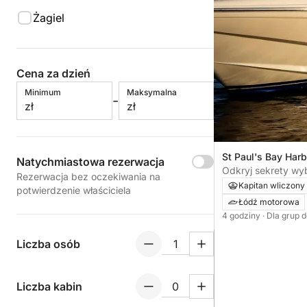
Żagiel
Cena za dzień
Minimum
Maksymalna
-
zł
zł
St Paul's Bay Harb
Natychmiastowa rezerwacja
Bay, Malta
Odkryj sekrety wy
Rezerwacja bez oczekiwania na
prywatny rejs
Kapitan wliczony
potwierdzenie właściciela
Łódź motorowa
4 godziny
· Dla grup 
Liczba osób
Liczba kabin