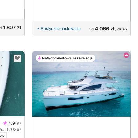
1 807 zł
d
4 066 zł
Elastyczne anulowanie
Od
/ dzień
Natychmiastowa rezerwacja
4.9
(9)
e
(2026)
ący