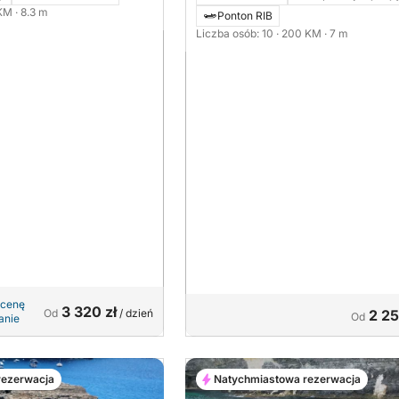
700 black 200KM
 KM
· 8.3 m
Ponton RIB
Liczba osób: 10
· 200 KM
· 7 m
 cenę
3 320 zł
Od
/ dzień
2 25
Od
anie
rezerwacja
Natychmiastowa rezerwacja