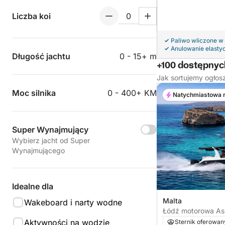
Liczba koi
Paliwo wliczone w
Anulowanie elasty
Długość jachtu
0 - 15+ m
+100 dostępnych
Jak sortujemy ogłos
Moc silnika
0 - 400+ KM
Natychmiastowa 
Super Wynajmujący
Wybierz jacht od Super
Wynajmującego
Idealne dla
Malta
Wakeboard i narty wodne
Łódź motorowa As
28 WA 300KM
Aktywności na wodzie
Sternik oferowan