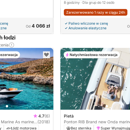
8 godziny
· Dla grup do 12 osób
Zarezerwowano 1 razy w ciągu 24h
 cenę
Paliwo wliczone w cenę
4 066 zł
Od
O
czne
Anulowanie elastyczne
 łodzi
zenia
rezerwacja
Natychmiastowa rezerwacja
4.7
(6)
Pietà
 Marine As marine
(2018)
Ponton RIB Brand new Onda marin
700 Brand new 2026Onda marine
y
Łódź motorowa
Bez sternika
Super Wynajmuj