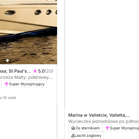
our, St Paul's
5.0
(20)
brzeża Malty: półdniowy
Super Wynajmujący
do 10 osób
Marina w Valletcie, Valletta,
Malta
Wycieczka jednodniowa po półno
wybrzeżu na jachcie żaglowym Mo
Ze sternikiem
Super Wynajmu
Jacht żaglowy