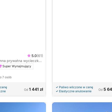
5.0
(61)
inna prywatna wycieczka
Super Wynajmujący
do 7 osób
 cenę
Paliwo wliczone w cenę
1 441 zł
5 64
Od
Od
czne
Elastyczne anulowanie