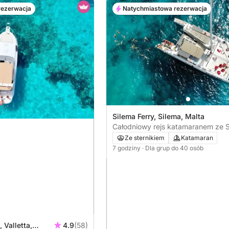
rezerwacja
Natychmiastowa rezerwacja
Silema Ferry, Silema, Malta
Całodniowy rejs katamaranem ze S
odkryj Maltę drogą morską
Ze sternikiem
Katamaran
7 godziny
· Dla grup do 40 osób
 Valletta,
4.9
(58)