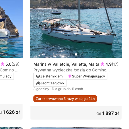
5.0
(29)
Marina w Valletcie, Valletta, Malta
4.9
(17)
 Comino a
Prywatna wycieczka łodzią do Comino
(Błękitna Laguna, Kryształowa Laguna i
mujący
Ze sternikiem
Super Wynajmujący
Jaskinie)
Jacht żaglowy
8 godziny
· Dla grup do 11 osób
Zarezerwowano 5 razy w ciągu 24h
1 626 zł
d
1 897 zł
Od