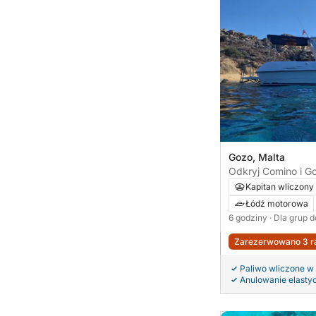
Gozo, Malta
Odkryj Comino i Go
czyste wody
Kapitan wliczony
Łódź motorowa
6 godziny
· Dla grup d
Zarezerwowano 3 ra
Paliwo wliczone w
Anulowanie elasty