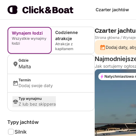
Czarter jachtów
Czarter jachtu
Codzienne
Wynajem łodzi
Strona główna
/
Wynaje
atrakcje
Wszystkie wynajmy
łodzi
Atrakcje z
Dodaj daty, aby
kapitanem
Najmodniejsze
Gdzie
Malta
Jak sortujemy ogłos
Natychmiastowa 
Termin
Dodaj swoje daty
Typ wynajmu
Z lub bez skippera
Typy jachtów
Silnik