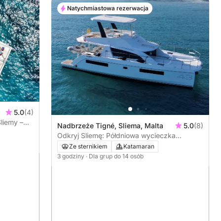
Natychmiastowa rezerwacja
5.0
(4)
liemy –
Nadbrzeże Tigné, Sliema, Malta
5.0
(8)
Odkryj Sliemę: Półdniowa wycieczka
luksusowym katamaranem motorowym
Ze sternikiem
Katamaran
3 godziny
· Dla grup do 14 osób