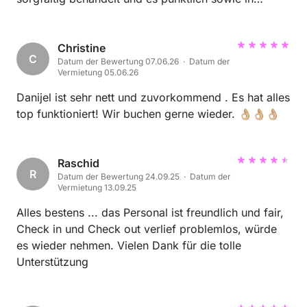
einwandfreiem Zustand zurückgebracht. Ich würde
Paul jederzeit wieder mein Boot vermieten und kann
ihn anderen Bootsbesitzern uneingeschränkt
Christine
C
Datum der Bewertung 07.06.26 · Datum der
empfehlen. Vielen Dank und gerne bis zum nächsten
Vermietung 05.06.26
Mal!
Danijel ist sehr nett und zuvorkommend . Es hat alles
top funktioniert! Wir buchen gerne wieder. 👌🏼👌🏼👌🏼
Raschid
R
Datum der Bewertung 24.09.25 · Datum der
Vermietung 13.09.25
Alles bestens ... das Personal ist freundlich und fair,
Check in und Check out verlief problemlos, würde
es wieder nehmen. Vielen Dank für die tolle
Unterstützung