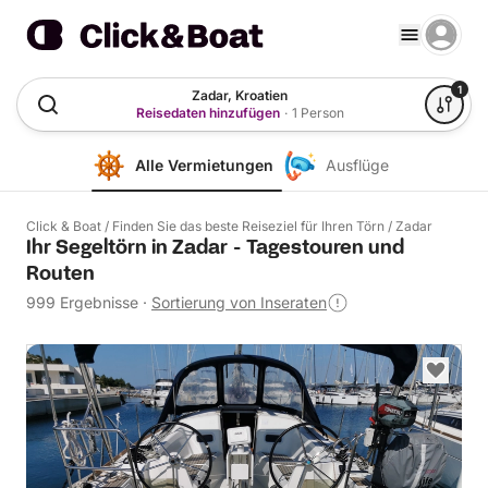
1
Zadar, Kroatien
Reisedaten hinzufügen
·
1 Person
Alle Vermietungen
Ausflüge
Click & Boat
/
Finden Sie das beste Reiseziel für Ihren Törn
/
Zadar
Ihr Segeltörn in Zadar - Tagestouren und
Routen
999 Ergebnisse
·
Sortierung von Inseraten