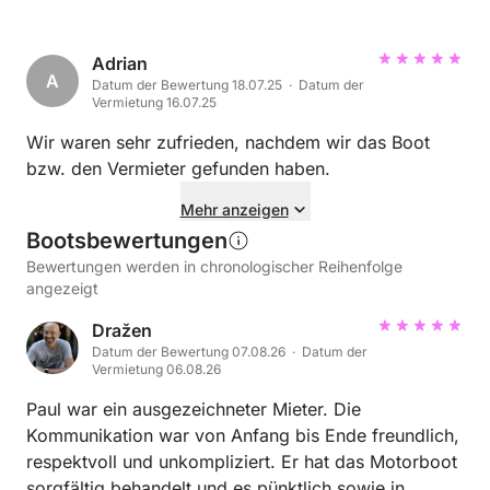
war einfach fantastisch. Ich lebe vegan und habe
ohne Probleme eine richtig leckere vegane
Alternative bekommen – ein Service, den man
Adrian
A
Datum der Bewertung 18.07.25 · Datum der
wirklich selten erlebt. Was als stressiger Start in den
Vermietung 16.07.25
Tag begann, wurde dank DoMa zu einem
unvergesslichen Junggesellinnenabschied. Wir
Wir waren sehr zufrieden, nachdem wir das Boot
haben uns rundum wohlgefühlt und hatten eine
bzw. den Vermieter gefunden haben.
wunderschöne Zeit. Vielen Dank für den großartigen
Mehr anzeigen
Service und die Gastfreundschaft. Wir würden
Bootsbewertungen
jederzeit wieder buchen!
Bewertungen werden in chronologischer Reihenfolge
angezeigt
Dražen
Datum der Bewertung 07.08.26 · Datum der
Vermietung 06.08.26
Paul war ein ausgezeichneter Mieter. Die
Kommunikation war von Anfang bis Ende freundlich,
respektvoll und unkompliziert. Er hat das Motorboot
sorgfältig behandelt und es pünktlich sowie in