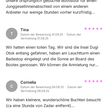
unsere ursprünglich gebuchte Bootstour für einen
Junggesellinnenabschied von einem anderen
Anbieter nur wenige Stunden vorher kurzfristig
storniert wurde, waren wir ziemlich verzweifelt.
Mitten in der Nacht konnten wir zum Glück noch bei
DoMa buchen und haben direkt eine Bestätigung
Tina
T
Datum der Bewertung 31.08.25 · Datum der
erhalten. Am nächsten Morgen konnten wir alles
Vermietung 31.08.25
ganz unkompliziert mit dem Kapitän besprechen.
Auf unseren Wunsch hin durften wir sogar früher
Wir hatten einen tollen Tag. Wir sind die Insel Dugi
starten und die Tour spontan verlängern – das war
Otok entlang gefahren, haben am Leuchtturm einen
wirklich alles andere als selbstverständlich. Schon
Badestop eingelegt und die Sonne an Board des
beim Betreten des Bootes wurden wir herzlich
Bootes genossen. Wir können die Anmietung nur
empfangen. Wir durften das Boot für die Braut
wärmstens empfehlen. Wir kommen wieder. Sprit
dekorieren und der Kapitän hat uns dabei tatkräftig
wird fair und ehrlich abgerechnet, sogar vor Ort
unterstützt. Während der gesamten Tour war er
nachgetankt ohne noch Zeit aufwenden zu müssen
Cornelia
C
Datum der Bewertung 06.08.25 · Datum der
unglaublich aufmerksam, herzlich und ist auf jeden
um die Bootstankstelle aufsuchen zu müssen. Der
Vermietung 06.08.25
einzelnen Wunsch eingegangen. Das Essen war
Kontakt war stets freundlich, immer erreichbar und
ebenfalls ein echtes Highlight. Alles war frisch und
zuverlässig. Top Vermieter.
Wir haben kleinere, wunderschöne Buchten besucht
super lecker, besonders das selbstgebackene Brot
(ca eine Stunde von Zadar entfernt)…