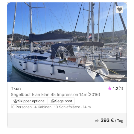
Tkon
1.2
(1)
Segelboot Elan Elan 45 Impression 14m
(2016)
Skipper optional
Segelboot
10 Personen
· 4 Kabinen
· 10 Schlafplätze
· 14 m
393 €
Ab
/ Tag