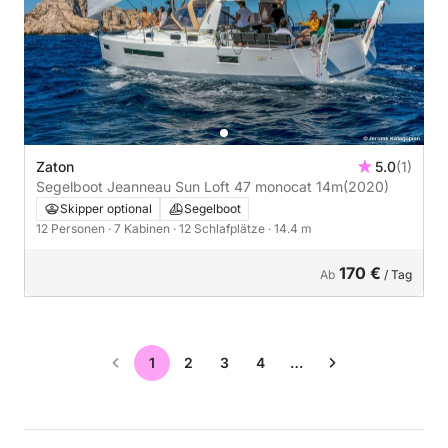
Zaton
5.0
(1)
Segelboot Jeanneau Sun Loft 47 monocat 14m
(2020)
Skipper optional
Segelboot
12 Personen
· 7 Kabinen
· 12 Schlafplätze
· 14.4 m
170 €
Ab
/ Tag
1
2
3
4
…