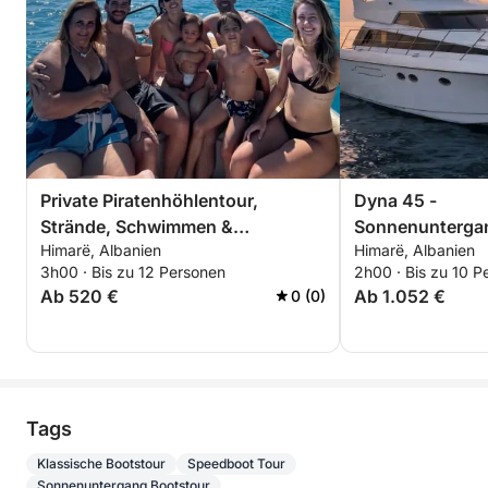
Private Piratenhöhlentour,
Dyna 45 -
Strände, Schwimmen &
Sonnenunterga
Himarë, Albanien
Himarë, Albanien
Schnorcheln – 3-stündige
3h00 · Bis zu 12 Personen
2h00 · Bis zu 10 P
exklusive Tour
Ab 520 €
Ab 1.052 €
0 (0)
Tags
Klassische Bootstour
Speedboot Tour
Sonnenuntergang Bootstour