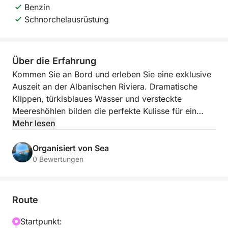
Benzin
Schnorchelausrüstung
Über die Erfahrung
Kommen Sie an Bord und erleben Sie eine exklusive
Auszeit an der Albanischen Riviera. Dramatische
Klippen, türkisblaues Wasser und versteckte
Meereshöhlen bilden die perfekte Kulisse für ein
unvergessliches Küstenerlebnis. Diese entspannte 3-
Mehr lesen
bis 3,5-stündige Bootsfahrt startet am kleinen
Anleger von Himarë und führt entlang eines der
Organisiert von Sea
schönsten Küstenabschnitte des Landes. Entdecken
0 Bewertungen
Sie einsame Buchten und unberührte Strände, die
eine wunderbare Ruheoase fernab vom Trubel
bieten.
Route
Während Sie an Himarë, dem Livadhi Beach, dem
Startpunkt: