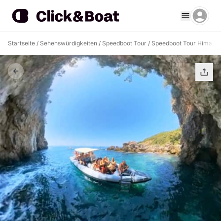
Startseite
/
Sehenswürdigkeiten
/
Speedboot Tour
/
Speedboot Tour Himarë