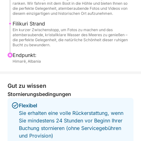
ranken. Wir fahren mit dem Boot in die Höhle und bieten Ihnen so
Dimensionen, Farben und die einzigartige
die perfekte Gelegenheit, atemberaubende Fotos und Videos von
Atmosphäre direkt vom Wasser aus. Diese seltene
diesem einzigartigen und historischen Ort aufzunehmen.
Perspektive verwandelt die Küste in ein filmreifes
Filikuri Strand
und unvergessliches Erlebnis.
Ein kurzer Zwischenstopp, um Fotos zu machen und das
atemberaubende, kristallklare Wasser des Meeres zu genießen –
die perfekte Gelegenheit, die natürliche Schönheit dieser ruhigen
Bringen Sie Sonnencreme, Hut und Handtuch mit und
Bucht zu bewundern.
lassen Sie sich von der Riviera verwöhnen. Genießen
Endpunkt:
Sie einen kurzen Luxusurlaub auf See: unkompliziert,
Himarë, Albania
wunderschön und wie geschaffen für puren
Sommergenuss.
Gut zu wissen
Stornierungsbedingungen
Flexibel
Sie erhalten eine volle Rückerstattung, wenn
Sie mindestens 24 Stunden vor Beginn Ihrer
Buchung stornieren (ohne Servicegebühren
und Provision)