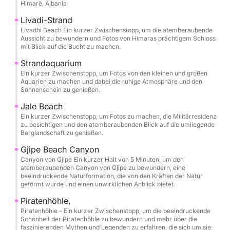
Himarë, Albania
Aquarium Beach, dem Jali Beach, der Kristallbucht,
der Paarbucht, der Geheimen Höhle, der
Livadi-Strand
Taubenhöhle, dem Gjipe Beach, der St.-Theodor-
Livadhi Beach Ein kurzer Zwischenstopp, um die atemberaubende
Aussicht zu bewundern und Fotos von Himaras prächtigem Schloss
Höhle (Zwillingshöhlen), der Piratenhöhle und dem
mit Blick auf die Bucht zu machen.
Alevra Beach vorbeifahren, haben Sie genügend
Strandaquarium
Zeit, jeden Halt in Ruhe zu genießen. Die Route ist
Ein kurzer Zwischenstopp, um Fotos von den kleinen und großen
sorgfältig geplant, sodass Sie schwimmen,
Aquarien zu machen und dabei die ruhige Atmosphäre und den
Sonnenschein zu genießen.
schnorcheln und im kristallklaren Wasser entspannen
können. Unvergessliche Momente erwarten Sie an
Jale Beach
der Kristallbucht, der Geheimen Höhle, der
Ein kurzer Zwischenstopp, um Fotos zu machen, die Militärresidenz
zu besichtigen und den atemberaubenden Blick auf die umliegende
Taubenhöhle und am Alevra Beach.
Berglandschaft zu genießen.
Schnorchelmasken und Wasserflaschen werden
Gjipe Beach Canyon
gestellt, sodass Sie direkt loslegen und die Natur
Canyon von Gjipe Ein kurzer Halt von 5 Minuten, um den
genießen können.
atemberaubenden Canyon von Gjipe zu bewundern, eine
beeindruckende Naturformation, die von den Kräften der Natur
geformt wurde und einen unwirklichen Anblick bietet.
Einer der exklusivsten Momente der Tour ist die
Piratenhöhle,
Bootsfahrt zu den Zwillingshöhlen von St. Theodor
Piratenhöhle – Ein kurzer Zwischenstopp, um die beeindruckende
und der legendären Piratenhöhle. Gleiten Sie in diese
Schönheit der Piratenhöhle zu bewundern und mehr über die
natürlichen Kammern und erleben Sie ihre
faszinierenden Mythen und Legenden zu erfahren, die sich um sie