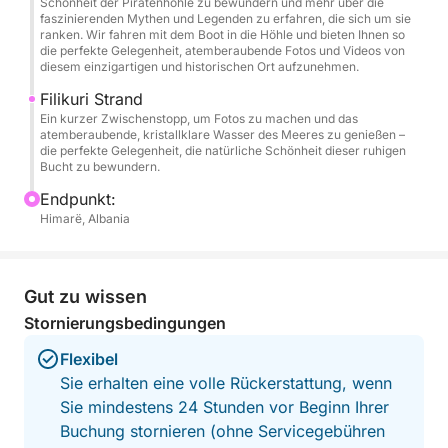
Schönheit der Piratenhöhle zu bewundern und mehr über die
natürlichen Kammern und erleben Sie ihre
faszinierenden Mythen und Legenden zu erfahren, die sich um sie
ranken. Wir fahren mit dem Boot in die Höhle und bieten Ihnen so
Dimensionen, Farben und die einzigartige
die perfekte Gelegenheit, atemberaubende Fotos und Videos von
Atmosphäre direkt vom Wasser aus. Diese seltene
diesem einzigartigen und historischen Ort aufzunehmen.
Perspektive verwandelt die Küste in ein filmreifes
Filikuri Strand
und unvergessliches Erlebnis.
Ein kurzer Zwischenstopp, um Fotos zu machen und das
atemberaubende, kristallklare Wasser des Meeres zu genießen –
die perfekte Gelegenheit, die natürliche Schönheit dieser ruhigen
Bringen Sie Sonnencreme, Hut und Handtuch mit –
Bucht zu bewundern.
die Riviera kümmert sich um den Rest.
Endpunkt:
Himarë, Albania
Gut zu wissen
Stornierungsbedingungen
Flexibel
Sie erhalten eine volle Rückerstattung, wenn
Sie mindestens 24 Stunden vor Beginn Ihrer
Buchung stornieren (ohne Servicegebühren