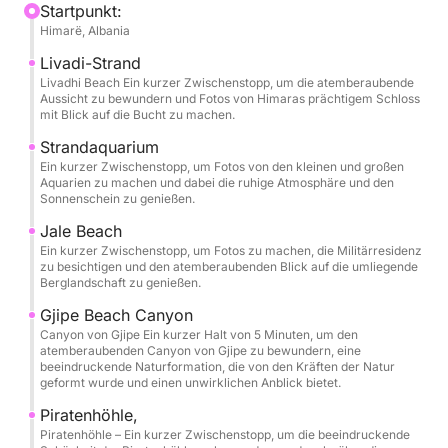
Während Sie an Himarë, dem Livadhi Beach, dem
Startpunkt:
Himarë, Albania
Aquarium Beach, dem Jali Beach, der Kristallbucht,
der Paarbucht, der Geheimen Höhle, der
Livadi-Strand
Taubenhöhle, dem Gjipe Beach, der St.-Theodor-
Livadhi Beach Ein kurzer Zwischenstopp, um die atemberaubende
Aussicht zu bewundern und Fotos von Himaras prächtigem Schloss
Höhle (Zwillingshöhlen), der Piratenhöhle und dem
mit Blick auf die Bucht zu machen.
Alevra Beach vorbeifahren, haben Sie genügend
Strandaquarium
Zeit, jeden Halt in Ruhe zu genießen. Die Route ist
Ein kurzer Zwischenstopp, um Fotos von den kleinen und großen
sorgfältig geplant, sodass Sie schwimmen,
Aquarien zu machen und dabei die ruhige Atmosphäre und den
Sonnenschein zu genießen.
schnorcheln und im kristallklaren Wasser entspannen
können. Unvergessliche Momente erwarten Sie an
Jale Beach
der Kristallbucht, der Geheimen Höhle, der
Ein kurzer Zwischenstopp, um Fotos zu machen, die Militärresidenz
zu besichtigen und den atemberaubenden Blick auf die umliegende
Taubenhöhle und am Alevra Beach.
Berglandschaft zu genießen.
Schnorchelmasken und Wasserflaschen werden
Gjipe Beach Canyon
gestellt, sodass Sie direkt loslegen und die Natur
Canyon von Gjipe Ein kurzer Halt von 5 Minuten, um den
genießen können.
atemberaubenden Canyon von Gjipe zu bewundern, eine
beeindruckende Naturformation, die von den Kräften der Natur
geformt wurde und einen unwirklichen Anblick bietet.
Einer der exklusivsten Momente der Tour ist die
Piratenhöhle,
Bootsfahrt zu den Zwillingshöhlen von St. Theodor
Piratenhöhle – Ein kurzer Zwischenstopp, um die beeindruckende
und der legendären Piratenhöhle. Gleiten Sie in diese