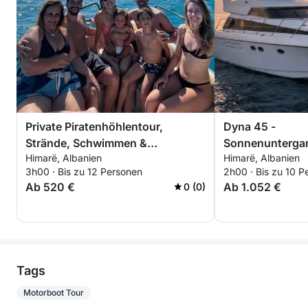
Private Piratenhöhlentour,
Dyna 45 -
Strände, Schwimmen &
Sonnenunterga
Himarë, Albanien
Himarë, Albanien
Schnorcheln – 3-stündige
3h00 · Bis zu 12 Personen
2h00 · Bis zu 10 P
exklusive Tour
Ab 520 €
Ab 1.052 €
0 (0)
Tags
Motorboot Tour