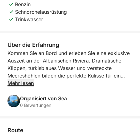
Benzin
Schnorchelausrüstung
Trinkwasser
Über die Erfahrung
Kommen Sie an Bord und erleben Sie eine exklusive
Auszeit an der Albanischen Riviera. Dramatische
Klippen, türkisblaues Wasser und versteckte
Meereshöhlen bilden die perfekte Kulisse für ein
unvergessliches Küstenerlebnis. Diese entspannte,
Mehr lesen
zweistündige Bootsfahrt startet am kleinen Anleger
von Himarë und führt Sie entlang eines der
Organisiert von Sea
schönsten Küstenabschnitte des Landes. Entdecken
0 Bewertungen
Sie einsame Buchten und unberührte Strände, die
eine wunderbare Ruheoase fernab vom Trubel
bieten.
Route