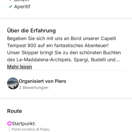
Aperitif
Über die Erfahrung
Begeben Sie sich mit uns an Bord unserer Capelli
Tempest 900 auf ein fantastisches Abenteuer!
Unser Skipper bringt Sie zu den schönsten Buchten
des La-Maddalena-Archipels. Spargi, Budelli und
Santa Maria bilden die Kulisse für einen
Mehr lesen
unvergesslichen Tag voller Entspannung und
Vergnügen.
Organisiert von Piero
An Bord servieren wir Ihnen außerdem einen kleinen
2 Bewertungen
Aperitif mit Wurst, Käse und Weißwein (Vermentino
di Gallura).
Route
Startpunkt:
Porto turistico di Palau