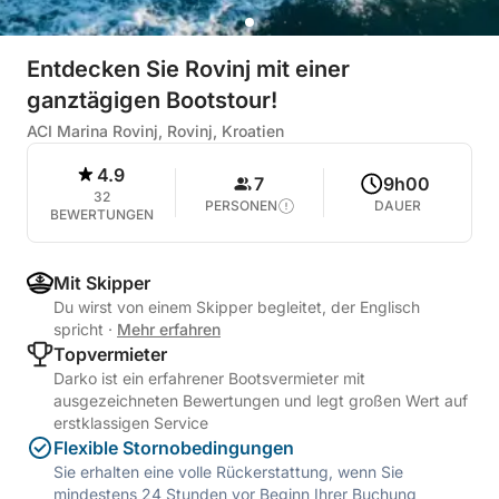
Entdecken Sie Rovinj mit einer
ganztägigen Bootstour!
ACI Marina Rovinj, Rovinj, Kroatien
4.9
7
9h00
32
PERSONEN
DAUER
BEWERTUNGEN
Mit Skipper
Du wirst von einem Skipper begleitet, der Englisch
spricht
·
Mehr erfahren
Topvermieter
Darko ist ein erfahrener Bootsvermieter mit
ausgezeichneten Bewertungen und legt großen Wert auf
erstklassigen Service
Flexible Stornobedingungen
Sie erhalten eine volle Rückerstattung, wenn Sie
mindestens 24 Stunden vor Beginn Ihrer Buchung