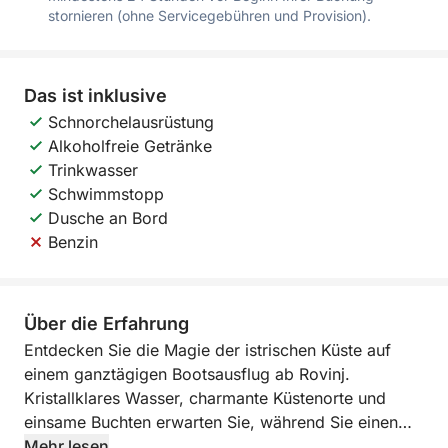
stornieren (ohne Servicegebühren und Provision).
Das ist inklusive
Schnorchelausrüstung
Alkoholfreie Getränke
Trinkwasser
Schwimmstopp
Dusche an Bord
Benzin
Über die Erfahrung
Entdecken Sie die Magie der istrischen Küste auf
einem ganztägigen Bootsausflug ab Rovinj.
Kristallklares Wasser, charmante Küstenorte und
einsame Buchten erwarten Sie, während Sie einen
Tag lang eine der schönsten Regionen Kroatiens
Mehr lesen