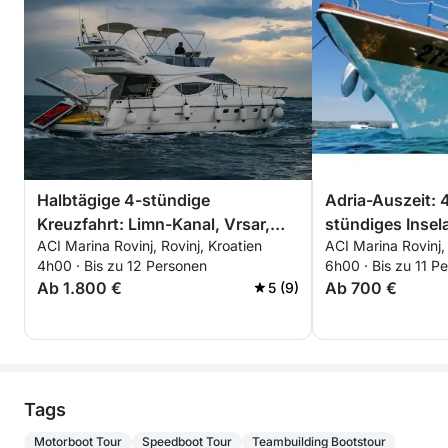
Halbtägige 4-stündige
Adria-Auszeit: 
Kreuzfahrt: Limn-Kanal, Vrsar,
stündiges Insel
ACI Marina Rovinj, Rovinj, Kroatien
ACI Marina Rovinj, 
Crveni Otok und mehr mit
Schwimmen, Sc
4h00 · Bis zu 12 Personen
6h00 · Bis zu 11 P
Getränken und Snacks
Delfinbeobacht
Ab 1.800 €
Ab 700 €
5 (9)
Tags
Motorboot Tour
Speedboot Tour
Teambuilding Bootstour