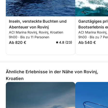
Inseln, versteckte Buchten und
Ganztägiges pri
Abenteuer von Rovinj
Bootserlebnis e
ACI Marina Rovinj, Rovinj, Kroatien
ACI Marina Rovinj, 
istrischen Küst
9h00 · Bis zu 11 Personen
9h00 · Bis zu 7 Pe
Ab 820 €
Ab 540 €
4.8 (23)
Ähnliche Erlebnisse in der Nähe von Rovinj,
Kroatien