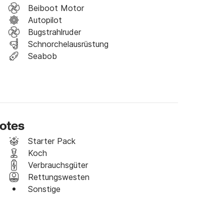
 ein Schiff entsprechend Ihren Anforderungen 
Beiboot Motor
Autopilot
Bugstrahlruder
 es uns bitte wissen und wir werden unser 
Schnorchelausrüstung
Seabob
t und wir hoffen, Sie bald an Bord zu sehen!
ootes
Starter Pack
Koch
Verbrauchsgüter
Rettungswesten
Sonstige