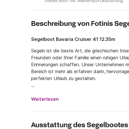
Dieses Boot hat Wassersportausrüstung.
Beschreibung von Fotinis Seg
Segelboot Bavaria Cruiser 41 12.35m
Segeln ist die beste Art, die griechischen Ins
Freunden oder Ihrer Familie einen ruhigen Urla
Erinnerungen schaffen. Unser Unternehmen mit
Bereich ist mehr als erfahren darin, hervorra
perfekten Urlaub zu gestalten. 

Unsere voll ausgestatteten und gut gewarteten
Inselhopping zu machen, die malerischen Orte 
Weiterlesen
einzutauchen, traditionelles Essen zu probier
Wir haben viele Bootsoptionen für Sie, also se
Ausstattung des Segelbootes
Interessen und bei Bedarf schlagen wir Ihnen