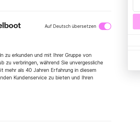
elboot
Auf Deutsch übersetzen
eln zu erkunden und mit Ihrer Gruppe von 
ub zu verbringen, während Sie unvergessliche 
 mehr als 40 Jahren Erfahrung in diesem 
genden Kundenservice zu bieten und Ihren 
 Boote sind die beste Möglichkeit für Sie, 
zu erkunden, in das türkisfarbene Wasser 
en und den griechischen Sommer zu erleben. 

nden Sie uns bitte eine Nachricht mit Ihren 
 ein Boot entsprechend Ihren Anforderungen 