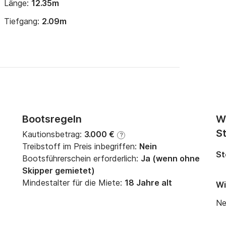
Länge:
12.35m
Tiefgang:
2.09m
Bootsregeln
W
St
Kautionsbetrag:
3.000 €
?
Treibstoff im Preis inbegriffen:
Nein
St
Bootsführerschein erforderlich:
Ja (wenn ohne
Skipper gemietet)
Mindestalter für die Miete:
18 Jahre alt
Wi
Ne