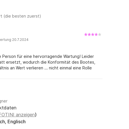
t (die besten zuerst)
ertung 20.7.2024
 Person für eine hervorragende Wartung! Leider
att ersetzt, wodurch die Konformität des Bootes,
nis an Wert verlieren ... nicht einmal eine Rolle
Reinigen oder eine Flasche frisches Wasser...
ndeste gewesen, was man finden konnte. Die Leiter
cht ersetzt werden, weil... sie zu viel kostet... Ich
 viel Kraft in den Armen wäre nicht in der Lage,
 kaputt und ... es kostet zu viel und ist auf
gner
einem Stück Pappe verschließen. Insgesamt ist das
ktdaten
hte, war der Service der Person, die uns engagiert
Probleme zweifellos von unschätzbarem Mehrwert.
 FOTINI anzeigen
)
ch, Englisch