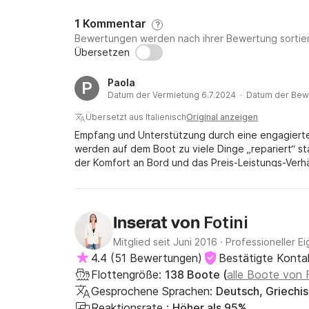
1 Kommentar
?
Bewertungen werden nach ihrer Bewertung sortier
Übersetzen
Paola
P
Datum der Vermietung 6.7.2024 · Datum der Bew
Übersetzt aus Italienisch
Original anzeigen
Empfang und Unterstützung durch eine engagierte
werden auf dem Boot zu viele Dinge „repariert“ st
der Komfort an Bord und das Preis-Leistungs-Verhält
Toilettenpapier oder so Schwamm mit Produkt zum 
ehrlich gesagt, für diesen Preis wären sie das Mi
zum Aufstieg wurde mehrmals repariert, kann aber ni
habe mir den Rücken verletzt und eine Person ohne
Fotini
Inserat von
wieder hinaufzuklettern. Das Badezimmerschloss war
Mitglied seit Juni 2016
·
Professioneller Ei
Lefkada nicht zu finden, also mussten wir es mit 
4.4
(
51 Bewertungen
)
Bestätigte Konta
Boot in Ordnung, aber was den Unterschied ausmac
half für die Wartung, angesichts all der kleinen 
Flottengröße:
138 Boote (
alle Boote von
Gesprochene Sprachen:
Deutsch, Griechis
Reaktionsrate :
Höher als 95%