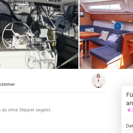
ezimmer
Fü
an
n du ohne Skipper segelst.
Dat