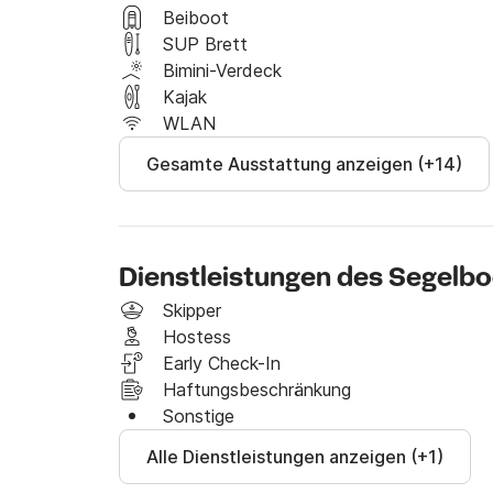
vor, damit wir sicherstellen können, dass Sie
Beiboot
haben. 

SUP Brett
Bimini-Verdeck
Wenn Sie spezielle Wünsche haben, lassen Sie
Kajak
Bestes tun, um Ihnen zu helfen. 

WLAN
Gesamte Ausstattung anzeigen (+14)
Senden Sie uns eine Nachricht über Click&Boa
Dienstleistungen des Segelb
Skipper
Hostess
Early Check-In
Haftungsbeschränkung
Sonstige
Alle Dienstleistungen anzeigen (+1)