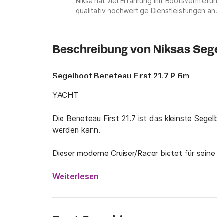
Niksa hat viel Erfahrung mit Bootsvermiet
qualitativ hochwertige Dienstleistungen an.
Beschreibung von Niksas Seg
Segelboot Beneteau First 21.7 P 6m
YACHT

Die Beneteau First 21.7 ist das kleinste Segel
werden kann.

Dieser moderne Cruiser/Racer bietet für seine
sich sehr gut im Jollenstil segeln, ist jedoch 
Schaumauftrieb unsinkbar.

Weiterlesen
Sie ist die perfekte Wahl für Segelbegeisterte 