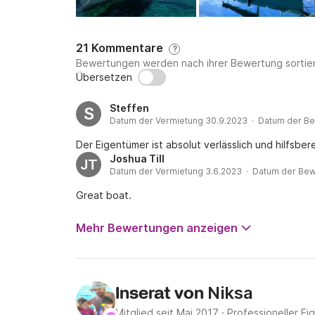
Für eventuelle Schäden am Schiff ist eine Kau
Bitte beachten Sie, dass die Kaution und all
21 Kommentare
?
zu entrichten sind.

Bewertungen werden nach ihrer Bewertung sortier
Übersetzen
Bei unbeschädigter und fristgerechter Rückga
Steffen
zurückerstattet.

S
Datum der Vermietung 30.9.2023 · Datum der Be
KOSTEN

Der Eigentümer ist absolut verlässlich und hilfsbere
Joshua Till
JT
Datum der Vermietung 3.6.2023 · Datum der Bew
Zusätzlich zur Chartergebühr fallen obligatori
Preise für diese Leistungen sind unten aufgefü
Great boat.
Bitte buchen Sie keine Extras (obligatorisch
um mögliche finanzielle Probleme zu vermeiden 
Mehr Bewertungen anzeigen
Dank.

OBLIGATORISCHE EXTRAS:

Niksa
Inserat von
Endreinigung: 65 € pro Buchung

Mitglied seit Mai 2017
·
Professioneller Ei