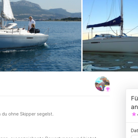
Fü
an
n du ohne Skipper segelst.
Dat