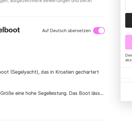
ungen, ausgezeichnete Bewertungen und bietet
elboot
Auf Deutsch übersetzen
Dei
akz
boot (Segelyacht), das in Kroatien gechartert 
 Größe eine hohe Segelleistung. Das Boot lässt 
dank des Kiels selbstaufrichtend und durch den 
oder Segler mit kleiner Besatzung*.
