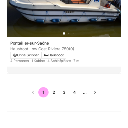
Pontailler-sur-Saône
Hausboot Low Cost Riviera 750
(0)
Ohne Skipper
Hausboot
4 Personen
· 1 Kabine
· 4 Schlafplätze
· 7 m
1
2
3
4
…