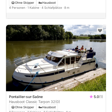
Ohne Skipper
Hausboot
4 Personen
· 1 Kabine
· 4 Schlafplätze
· 8 m
Pontailler-sur-Saône
5.0
(1)
Hausboot Classic Tarpon 32
(0)
Ohne Skipper
Hausboot