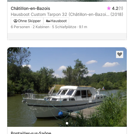
Châtillon-en-Bazois
4.2
(1)
Hausboot Custom Tarpon 32 (Châtillon-en-Bazois)
(2018)
40PS
Ohne Skipper
Hausboot
6 Personen
· 2 Kabinen
· 5 Schlafplätze
· 9.1 m
Pontailler-sur-Saône