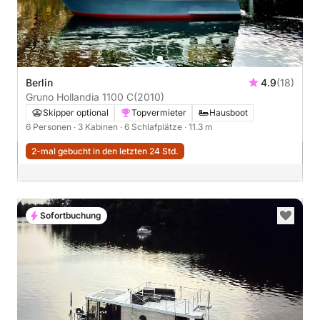
Berlin
4.9
(18)
Gruno Hollandia 1100 C
(2010)
Skipper optional
Topvermieter
Hausboot
6 Personen
· 3 Kabinen
· 6 Schlafplätze
· 11.3 m
2-mal gebucht in den letzten 24 Std.
Sofortbuchung