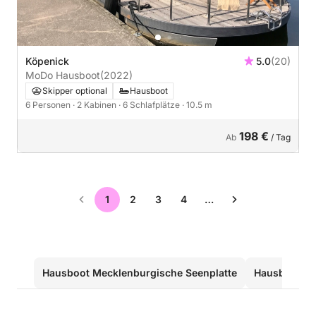
Köpenick
5.0
(20)
MoDo Hausboot
(2022)
Skipper optional
Hausboot
6 Personen
· 2 Kabinen
· 6 Schlafplätze
· 10.5 m
198 €
Ab
/ Tag
1
2
3
4
…
Hausboot Mecklenburgische Seenplatte
Hausboot P