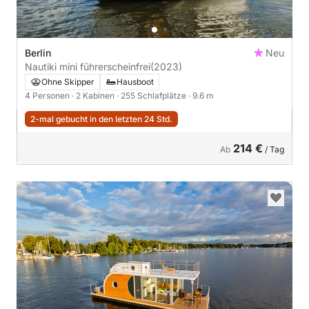
Berlin
Neu
Nautiki mini führerscheinfrei
(2023)
Ohne Skipper
Hausboot
4 Personen
· 2 Kabinen
· 255 Schlafplätze
· 9.6 m
2-mal gebucht in den letzten 24 Std.
214 €
Ab
/ Tag