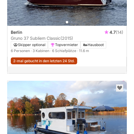
Berlin
4.7
(14)
Gruno 37 Subliem Classic
(2015)
Skipper optional
Topvermieter
Hausboot
6 Personen
· 3 Kabinen
· 6 Schlafplätze
· 11.6 m
2-mal gebucht in den letzten 24 Std.