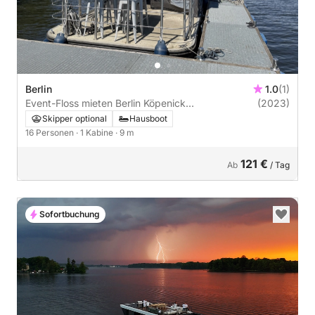
Berlin
1.0
(1)
Event-Floss mieten Berlin Köpenick
(2023)
führerscheinfrei 16 Personen
Skipper optional
Hausboot
16 Personen
· 1 Kabine
· 9 m
121 €
Ab
/ Tag
Sofortbuchung