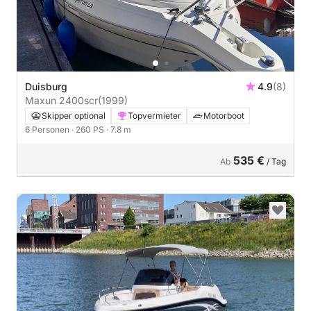
Duisburg
4.9
(8)
Maxun 2400scr
(1999)
Skipper optional
Topvermieter
Motorboot
6 Personen
· 260 PS
· 7.8 m
535 €
Ab
/ Tag