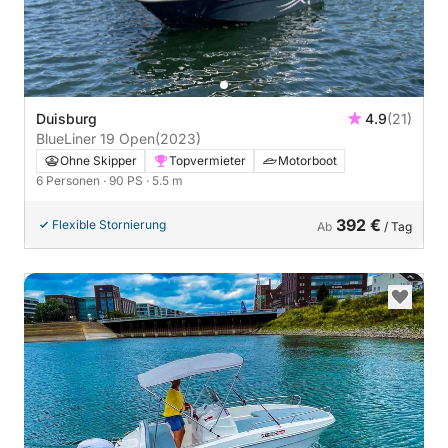
Duisburg
4.9
(21)
BlueLiner 19 Open
(2023)
Ohne Skipper
Topvermieter
Motorboot
6 Personen
· 90 PS
· 5.5 m
392 €
Flexible Stornierung
Ab
/ Tag