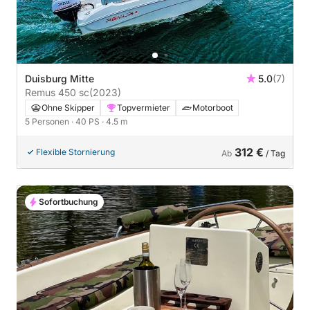
Duisburg Mitte
5.0
(7)
Remus 450 sc
(2023)
Ohne Skipper
Topvermieter
Motorboot
5 Personen
· 40 PS
· 4.5 m
312 €
Flexible Stornierung
Ab
/ Tag
Sofortbuchung