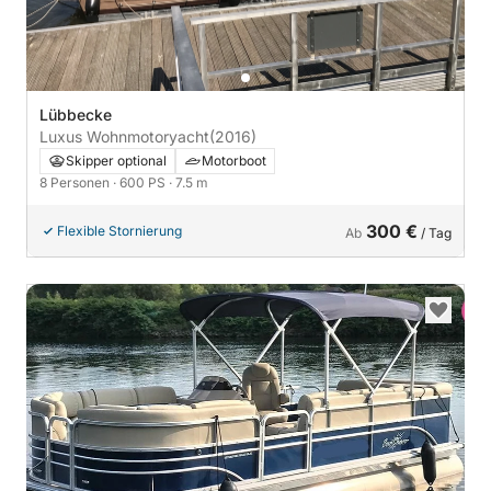
Lübbecke
Luxus Wohnmotoryacht
(2016)
Skipper optional
Motorboot
8 Personen
· 600 PS
· 7.5 m
300 €
Flexible Stornierung
Ab
/ Tag