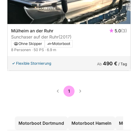
Mülheim an der Ruhr
5.0
(3)
Sunchaser auf der Ruhr
(2017)
Ohne Skipper
Motorboot
8 Personen
· 50 PS
· 6.9 m
490 €
Flexible Stornierung
Ab
/ Tag
1
Motorboot Dortmund
Motorboot Hameln
Motorboo