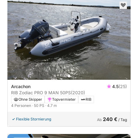
Arcachon
4.5
(25)
RIB Zodiac PRO 9 MAN 50PS
(2020)
Ohne Skipper
Topvermieter
RIB
4 Personen
· 50 PS
· 4.7 m
240 €
Flexible Stornierung
Ab
/ Tag