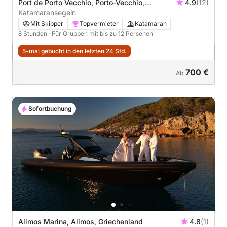
Port de Porto Vecchio, Porto-Vecchio,
4.9
(12)
Frankreich
Katamaransegeln
Mit Skipper
Topvermieter
Katamaran
8 Stunden
· Für Gruppen mit bis zu 12 Personen
5-mal gebucht in den letzten 24 Std.
700 €
Ab
Sofortbuchung
Alimos Marina, Alimos, Griechenland
4.8
(1)