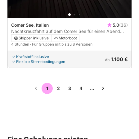
Comer See, Italien
5.0
(36)
Nachtkreuzfahrt auf dem Comer See für einen Abend
unter den Sternen
Skipper inklusive
Motorboot
4 Stunden
· Für Gruppen mit bis zu 8 Personen
Kraftstoff inklusive
1.100 €
Ab
Flexible Stornobedingungen
1
2
3
4
…