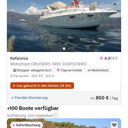
Kefalonia
4.9
(41)
Motorboot CRUISERS 1995 300PS
(1995)
Skipper obligatorisch
Topvermieter
Motorboot
6 Personen
· 300 PS
· 8.9 m
3-mal gebucht in den letzten 24 Std.
850 €
Flexible Stornierung
Ab
/ Tag
+100 Boote verfügbar
Sortierung von Inseraten
Sofortbuchung