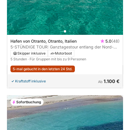
Hafen von Otranto, Otranto, Italien
5.0
(48)
5-STÜNDIGE TOUR: Ganztagestour entlang der Nord-
und Südküste mit Gourmet-Mittagessen **empfohlen**
Skipper inklusive
Motorboot
5 Stunden
· Für Gruppen mit bis zu 9 Personen
5-mal gebucht in den letzten 24 Std.
1.100 €
Kraftstoff inklusive
Ab
Sofortbuchung