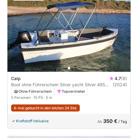
Calp
4.7
(9)
Boot ohne Führerschein Silver yacht Silver 495
(2024)
15PS
Ohne Führerschein
Topvermieter
5 Personen
· 15 PS
· 5 m
4-mal gebucht in den letzten 24 Std.
350 €
Kraftstoff inklusive
Ab
/ Tag