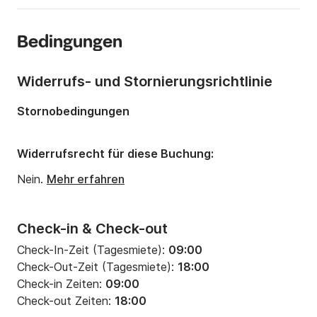
Jahr:
2022 (Renoviert in 2025)
Bedingungen
Anzahl Plätze an Bord:
5 Personen
Widerrufs- und Stornierungsrichtlinie
Stornobedingungen
Widerrufsrecht für diese Buchung:
Nein.
Mehr erfahren
Check-in & Check-out
Check-In-Zeit (Tagesmiete):
09:00
Check-Out-Zeit (Tagesmiete):
18:00
Check-in Zeiten:
09:00
Check-out Zeiten:
18:00