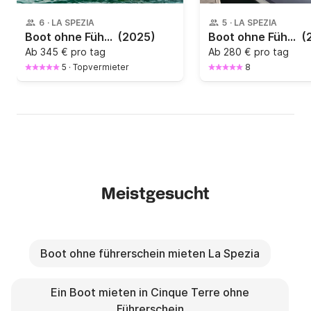
6
·
LA SPEZIA
5
·
LA SPEZIA
Boot ohne Führerschein Salpa Soleil 20 40PS
(2025)
Boot ohne Führerschein Bsc 9 550 30PS
(
Ab
345 € pro tag
Ab
280 € pro tag
5
·
Topvermieter
8
Meistgesucht
Boot ohne führerschein mieten La Spezia
Ein Boot mieten in Cinque Terre ohne
Führerschein