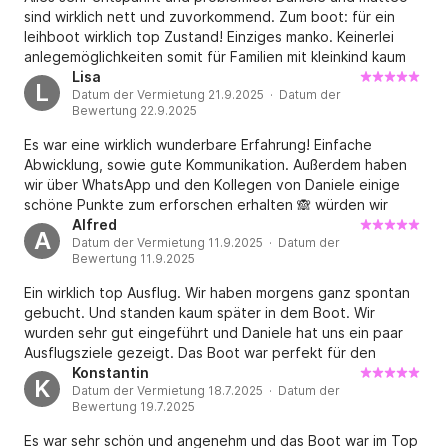
sind wirklich nett und zuvorkommend. Zum boot: für ein
leihboot wirklich top Zustand! Einziges manko. Keinerlei
anlegemöglichkeiten somit für Familien mit kleinkind kaum
bis kein Landgang möglich. Da man jedes mal etwa 20m an
Lisa
L
Datum der Vermietung 21.9.2025 · Datum der
Land schwimmen müsste um die vorgegebene ankertiefe
Bewertung 22.9.2025
von 10m einhalten zu können. Ich kann verstehen wieso es
diese Vorgaben gibt aber gerade bei erfahreneren
Es war eine wirklich wunderbare Erfahrung! Einfache
Bootsführern könnte man hier anlegemöglichkeiten
Abwicklung, sowie gute Kommunikation. Außerdem haben
anbieten oder die Rudertrimmung freigeben damit man
wir über WhatsApp und den Kollegen von Daniele einige
anlanden kann. Ist aber wie gesagt weniger Kritik als eine
schöne Punkte zum erforschen erhalten 🙈 würden wir
Anmerkung, da ich es verstehen kann.
jederzeit wieder machen!
Alfred
A
Datum der Vermietung 11.9.2025 · Datum der
Bewertung 11.9.2025
Ein wirklich top Ausflug. Wir haben morgens ganz spontan
gebucht. Und standen kaum später in dem Boot. Wir
wurden sehr gut eingeführt und Daniele hat uns ein paar
Ausflugsziele gezeigt. Das Boot war perfekt für den
Ausflug. Wir konnten an zwei Stränden ankern und unser
Konstantin
K
Datum der Vermietung 18.7.2025 · Datum der
Leben genießen. Top Highlight in unserem Urlaub.
Bewertung 19.7.2025
Es war sehr schön und angenehm und das Boot war im Top