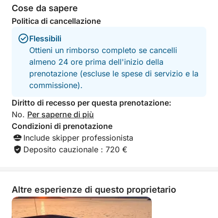
Cose da sapere
L'itinerario potrebbe subire variazioni in base alle
condizioni meteorologiche e del mare per garantire
Politica di cancellazione
un'esperienza sicura e piacevole.
Flessibili
Ottieni un rimborso completo se cancelli
Concludete la giornata in grande stile con un
almeno 24 ore prima dell'inizio della
tramonto mozzafiato, viste sul mare aperto e il
prenotazione (escluse le spese di servizio e la
comfort di uno yacht privato.
commissione).
Diritto di recesso per questa prenotazione:
No.
Per saperne di più
Condizioni di prenotazione
Include skipper professionista
Deposito cauzionale : 720 €
Altre esperienze di questo proprietario