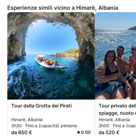
Esperienze simili vicino a Himarë, Albania
Tour della Grotta dei Pirati
Tour privato dell
spiagge, nuoto 
Himarë, Albania
Himarë, Albania
Tour esclusivo d
3h30 · Fino a {capacità} persone
3h00 · Fino a {cap
da 650 €
da 520 €
0 (0)