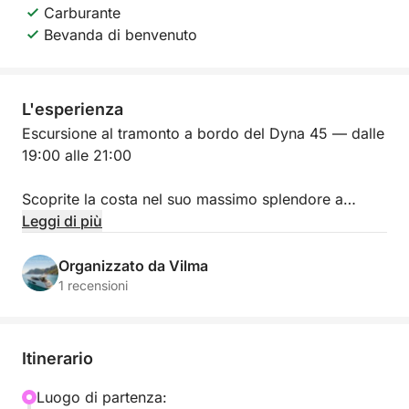
Carburante
Bevanda di benvenuto
L'esperienza
Escursione al tramonto a bordo del Dyna 45 — dalle
19:00 alle 21:00
Scoprite la costa nel suo massimo splendore a
bordo del nostro Dyna 45, durante un'esclusiva
Leggi di più
crociera al tramonto di due ore, dalle 19:00 alle
21:00.
Organizzato da Vilma
1 recensioni
Accomodatevi negli ampi spazi esterni dello yacht
mentre la luce del tramonto tinge il mare d'oro.
Godetevi la vista panoramica della costa dal
Itinerario
flybridge, rilassatevi sul ponte, ascoltate la vostra
musica preferita e scattate foto indimenticabili
Luogo di partenza: