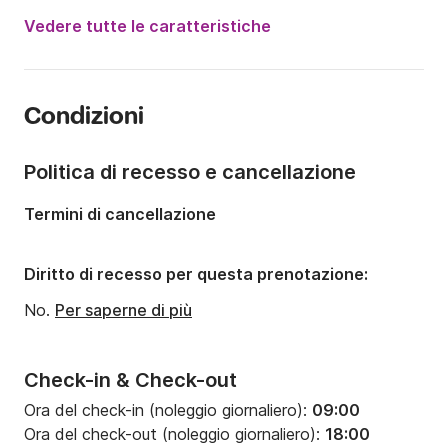
Potenza del motore:
310CV
Vedere tutte le caratteristiche
Lunghezza:
11.13m
Anno:
2007
Condizioni
Portata massima persone:
4 persone
Numero di cabine:
2
Politica di recesso e cancellazione
Numero di posti letto:
4
Termini di cancellazione
Numero di bagni:
1
Diritto di recesso per questa prenotazione:
No.
Per saperne di più
Check-in & Check-out
Ora del check-in (noleggio giornaliero):
09:00
Ora del check-out (noleggio giornaliero):
18:00