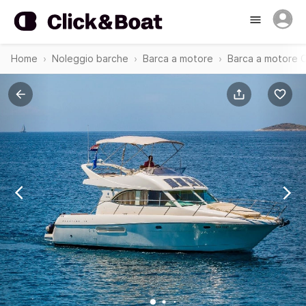
Home
Noleggio barche
Barca a motore
Barca a motore 