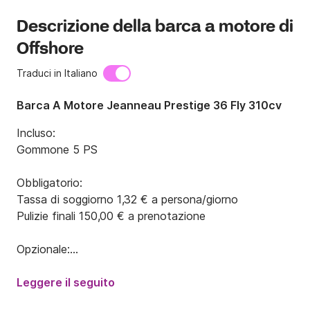
Descrizione della barca a motore di
Offshore
Traduci in Italiano
Barca A Motore Jeanneau Prestige 36 Fly 310cv
Incluso:

Gommone 5 PS

Obbligatorio:

Tassa di soggiorno 1,32 € a persona/giorno

Pulizie finali 150,00 € a prenotazione

Opzionale:

Skipper (+ cibo) 150,00 € al giorno

Asciugamano 3,00 € a persona

Leggere il seguito
Telo da bagno 5,00 € a persona
