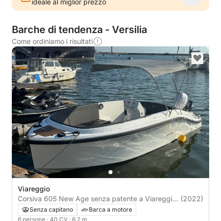
ideale al miglior prezzo
Barche di tendenza - Versilia
Come ordiniamo i risultati
Viareggio
Corsiva 605 New Age senza patente a Viareggio:
(2022)
la Versilia in libertà
Senza capitano
Barca a motore
6 persone
· 40 CV
· 6.2 m