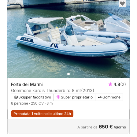
Forte dei Marmi
4.8
(2)
Gommone kardis Thunderbird 8 mt
(2013)
Skipper facoltativo
Super proprietario
Gommone
8 persone
· 250 CV
· 8 m
Prenotata 1 volte nelle ultime 24h
650 €
A partire da
/giorno