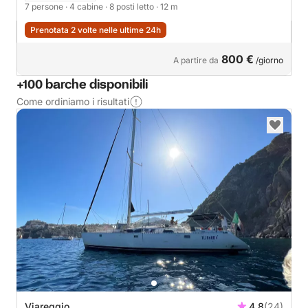
7 persone
· 4 cabine
· 8 posti letto
· 12 m
Prenotata 2 volte nelle ultime 24h
800 €
A partire da
/giorno
+100 barche disponibili
Come ordiniamo i risultati
Viareggio
4.8
(24)