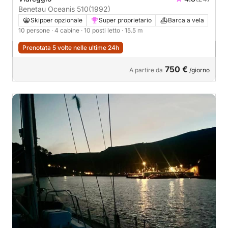
Benetau Oceanis 510
(1992)
Skipper opzionale
Super proprietario
Barca a vela
10 persone
· 4 cabine
· 10 posti letto
· 15.5 m
Prenotata 5 volte nelle ultime 24h
750 €
A partire da
/giorno