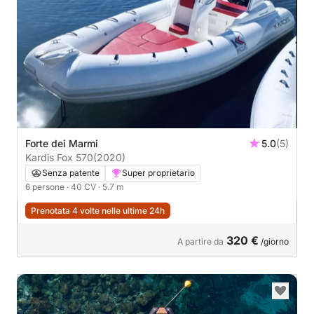
Forte dei Marmi
5.0
(5)
Kardis Fox 570
(2020)
Senza patente
Super proprietario
6 persone
· 40 CV
· 5.7 m
Prenotata 4 volte nelle ultime 24h
320 €
A partire da
/giorno