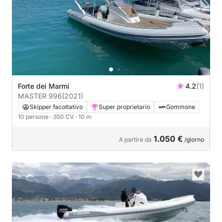
Forte dei Marmi
4.2
(1)
MASTER 996
(2021)
Skipper facoltativo
Super proprietario
Gommone
10 persone
· 350 CV
· 10 m
1.050 €
A partire da
/giorno