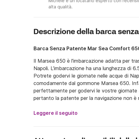
Michele è un locatario esperto con recension
alta qualità.
Descrizione della barca senza
Barca Senza Patente Mar Sea Comfort 65
Il Marsea 650 è l’imbarcazione adatta per tras
Napoli. L’imbarcazione ha una lunghezza di 6.5
Potrete godervi le giornate nelle acque di Napol
comodamente dal gommone Marsea 650. Infatti
perfettamente per godervi le vostre giornate
pertanto la patente per la navigazione non è n
Il carburante è escluso dal prezzo.

Leggere il seguito
Potrete partire da Mergellina a Napoli per rag
costellano del litorale. Inoltre, potrete raggiun