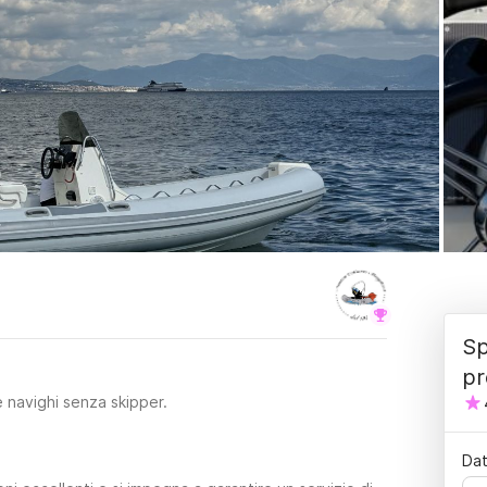
Sp
pr
 navighi senza skipper.
Dat