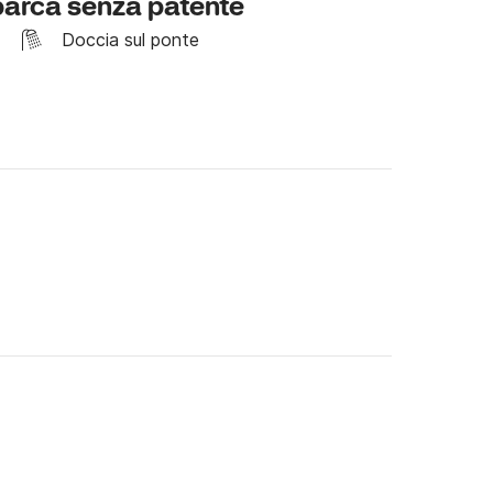
 barca senza patente
arsea 650. 

Doccia sul ponte
 vostre giornate nel mare di Napoli!