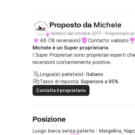
Michele
Proposto da
Membro dal ottobre 2017
·
Proprietario p
4.6
(
18 recensioni
)
Contatto validato
Michele è un Super proprietario
I Super Proprietari sono proprietari esperti ch
recensioni costantemente positive.
Lingua(e) parlata(e):
Italiano
Tasso di risposta:
Superiore a 95%
Contatta il proprietario
Posizione
Luogo barca senza patente :
Mergellina, Napo