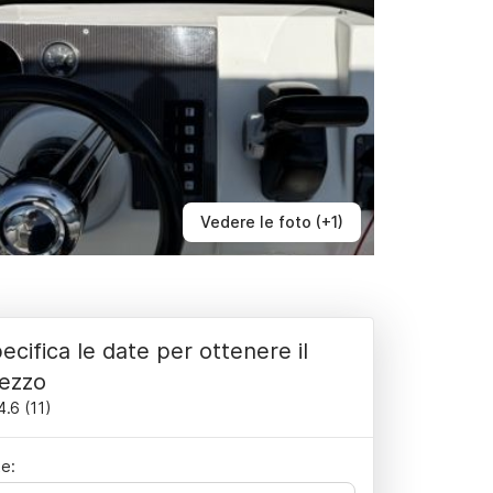
Vedere le foto (+1)
ecifica le date per ottenere il
ezzo
4.6
(
11
)
e: