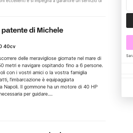
i eccellenti e si impegna a garantire un servizio di
 patente di Michele
0 40cv
Sar
correre delle meravigliose giornate nel mare di 
0 metri e navigare ospitando fino a 6 persone. 
i con i vostri amici o la vostra famiglia 
, l’imbarcazione è equipaggiata 
 a Napoli. Il gommone ha un motore di 40 HP 
ecessaria per guidare.

giungere le meravigliose spiagge e calette che 
gere ed esplorare le isole di fronte a Napoli e 