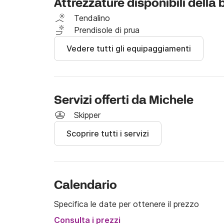
Attrezzature disponibili della
nuotare nel mare cristallino, rilassandovi sul M
Tendalino
Contattateci su Click&Boat per organizzare le
Prendisole di prua
Vedere tutti gli equipaggiamenti
Servizi offerti da Michele
Skipper
Scoprire tutti i servizi
Calendario
Specifica le date per ottenere il prezzo
Consulta i prezzi