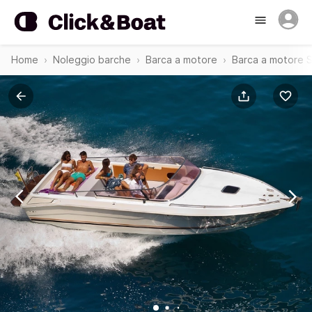
Home
Noleggio barche
Barca a motore
Barca a motore 