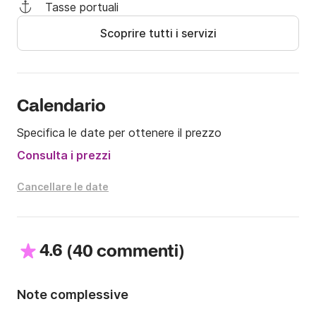
Tasse portuali
Esplorate le meraviglie del golfo di Sorrento e della 
Scoprire tutti i servizi
costiera a bordo dell’Airon Marine 25!

Contattateci su Click&Boat per partire con l’Airon 
Marine 25 alla scoperta della Campania!
Calendario
Specifica le date per ottenere il prezzo
Consulta i prezzi
Cancellare le date
4.6
(
)
40 commenti
Note complessive