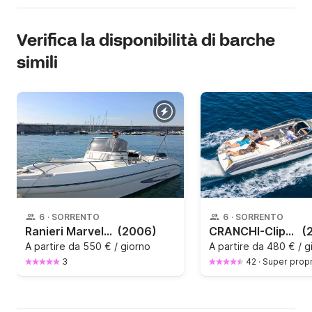
Verifica la disponibilità di barche
simili
6
·
SORRENTO
6
·
SORRENTO
Ranieri Marvel 24
(2006)
CRANCHI-Clipper 760
(
A partire da
550 € / giorno
A partire da
480 € / g
3
42
·
Super propr