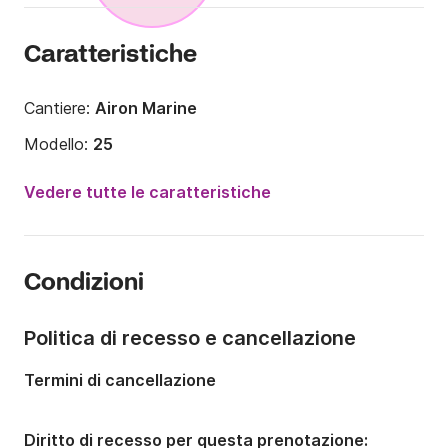
Caratteristiche
Cantiere:
Airon Marine
Modello:
25
Potenza del motore:
200CV
Vedere tutte le caratteristiche
Lunghezza:
8.5m
Anno:
2015 (Refittato nel 2024)
Condizioni
Portata massima persone:
7 persone
Numero di cabine:
1
Politica di recesso e cancellazione
Termini di cancellazione
Diritto di recesso per questa prenotazione: