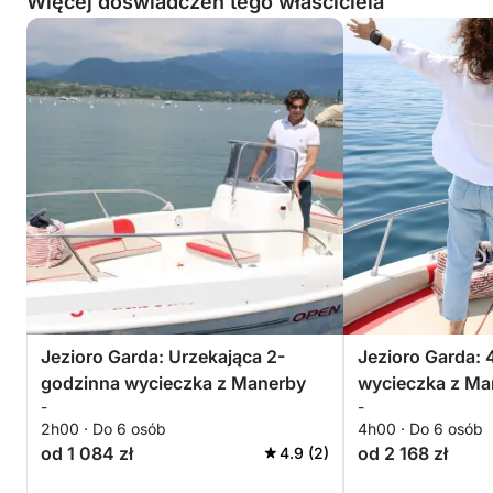
Więcej doświadczeń tego właściciela
Jezioro Garda: Urzekająca 2-
Jezioro Garda:
godzinna wycieczka z Manerby
wycieczka z Ma
-
-
2h00 · Do 6 osób
4h00 · Do 6 osób
od 1 084 zł
od 2 168 zł
4.9 (2)