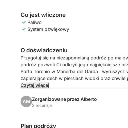
Co jest wliczone
Paliwo
System dźwiękowy
O doświadczeniu
Przygotuj się na niezapomnianą podróż po malo
podróż pozwoli Ci odkryć jego najpiękniejsze br
Porto Torchio w Manerba del Garda i wyruszysz 
zapierające dech w piersiach widoki oraz chwile
Czytaj więcej
Nasz plan podróży zabierze Cię na urzekającą Is
z jej okazałą willą i ogrodami odbijającymi się w
Zorganizowane przez Alberto
AM
eleganckiego Salò, z jego brzegiem i wyrafinow
2 recenzje
historyczną Riwierę Gardone, słynącą z Vittoriale 
Vigilio, rajski zakątek z XVI-wieczną willą i uro
Plan podróży
do podziwiania wyjątkowego piękna tych miejsc.