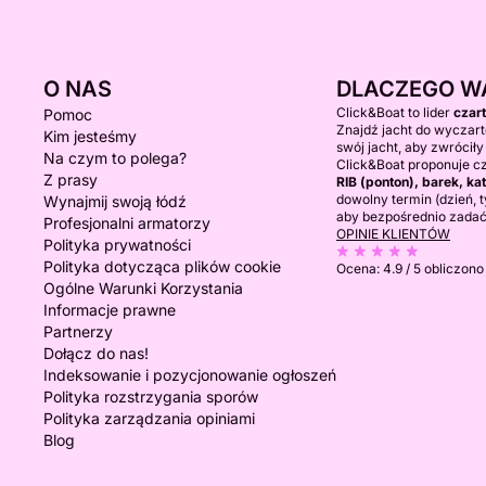
O NAS
DLACZEGO W
Click&Boat to lider
czar
Pomoc
Znajdź jacht do wyczart
Kim jesteśmy
swój jacht, aby zwróciły
Na czym to polega?
Click&Boat proponuje c
Z prasy
RIB (ponton), barek, 
dowolny termin (dzień, ty
Wynajmij swoją łódź
aby bezpośrednio zadać
Profesjonalni armatorzy
OPINIE KLIENTÓW
Polityka prywatności
Polityka dotycząca plików cookie
Ocena:
4.9 / 5
obliczono
Ogólne Warunki Korzystania
Informacje prawne
Partnerzy
Dołącz do nas!
Indeksowanie i pozycjonowanie ogłoszeń
Polityka rozstrzygania sporów
Polityka zarządzania opiniami
Blog