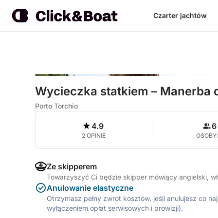
Czarter jachtów
Wycieczka statkiem – Manerba 
Porto Torchio
4.9
6
2 OPINIE
OSOBY
Ze skipperem
Towarzyszyć Ci będzie skipper mówiący angielski, w
Anulowanie elastyczne
Otrzymasz pełny zwrot kosztów, jeśli anulujesz co n
wyłączeniem opłat serwisowych i prowizji).