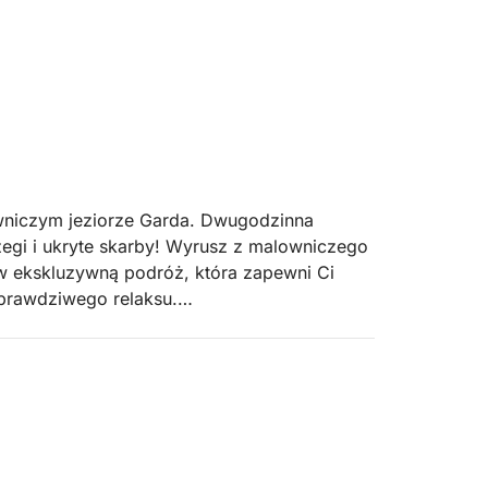
wniczym jeziorze Garda. Dwugodzinna
zegi i ukryte skarby! Wyrusz z malowniczego
w ekskluzywną podróż, która zapewni Ci
 prawdziwego relaksu.
ola del Garda, największą wyspę na jeziorze,
 tafli wody. Następnie udamy się do
aną atmosferą. Podziwiać będziemy
degli Italiani, oraz wspaniałą Punta San
kliwą mariną. Każdy przystanek będzie okazją