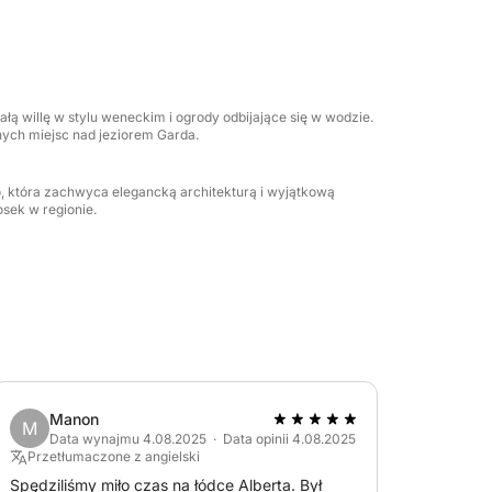
ącą kąpiel w krystalicznie czystych wodach
ie i cieszyć się spokojem krajobrazu. Na
raz sprzęt stereo, który pozwoli Ci słuchać
łą willę w stylu weneckim i ogrody odbijające się w wodzie.
 atmosferę. To kompletne doświadczenie,
nych miejsc nad jeziorem Garda.
 i szybkiego zasmakowania cudów jeziora
 która zachwyca elegancką architekturą i wyjątkową
sek w regionie.
Manon
M
Data wynajmu 4.08.2025 · Data opinii 4.08.2025
Przetłumaczone z angielski
Spędziliśmy miło czas na łódce Alberta. Był