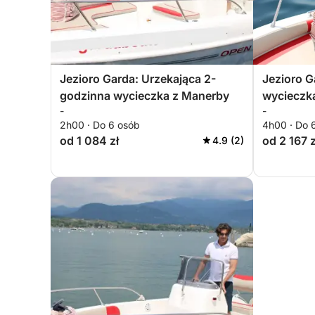
Jezioro Garda: Urzekająca 2-
Jezioro G
godzinna wycieczka z Manerby
wycieczk
-
-
2h00 · Do 6 osób
4h00 · Do 
od 1 084 zł
od 2 167 z
4.9 (2)