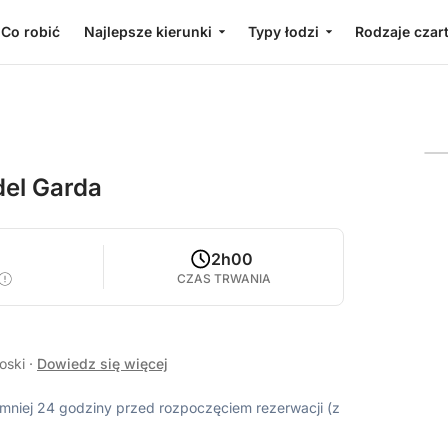
Co robić
Najlepsze kierunki
Typy łodzi
Rodzaje czar
del Garda
2h00
CZAS TRWANIA
łoski
·
Dowiedz się więcej
ajmniej 24 godziny przed rozpoczęciem rezerwacji (z