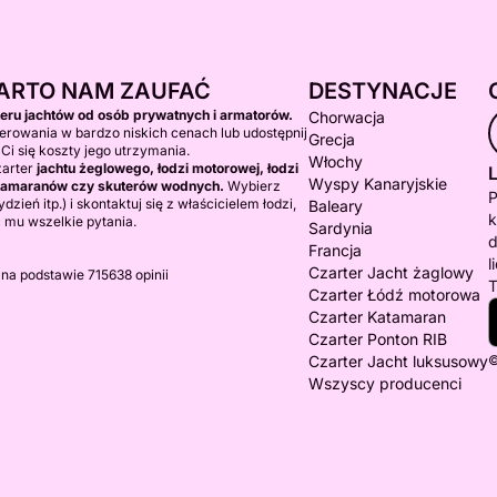
ARTO NAM ZAUFAĆ
DESTYNACJE
teru jachtów od osób prywatnych i armatorów.
Chorwacja
erowania w bardzo niskich cenach lub udostępnij
Grecja
 Ci się koszty jego utrzymania.
Włochy
zarter
jachtu żeglowego, łodzi motorowej, łodzi
L
Wyspy Kanaryjskie
katamaranów czy skuterów wodnych.
Wybierz
P
dzień itp.) i skontaktuj się z właścicielem łodzi,
Baleary
k
 mu wszelkie pytania.
Sardynia
d
Francja
l
Czarter Jacht żaglowy
 na podstawie 715638 opinii
T
Czarter Łódź motorowa
Czarter Katamaran
Czarter Ponton RIB
Czarter Jacht luksusowy
©
Wszyscy producenci