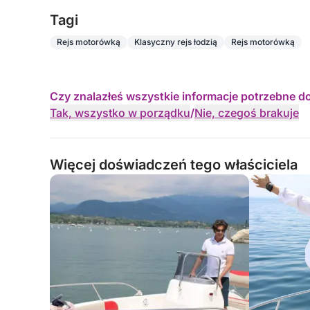
Tagi
Rejs motorówką
Klasyczny rejs łodzią
Rejs motorówką
Czy znalazłeś wszystkie informacje potrzebne d
Tak, wszystko w porządku
/
Nie, czegoś brakuje
Więcej doświadczeń tego właściciela