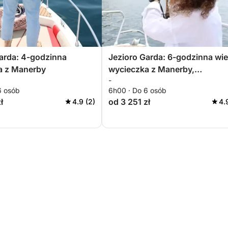
arda: 4-godzinna
Jezioro Garda: 6-godzinna wie
a z Manerby
wycieczka z Manerby,
-
niezapomniane przeżycie
6 osób
6h00 · Do 6 osób
ł
od 3 251 zł
4.9 (2)
4.