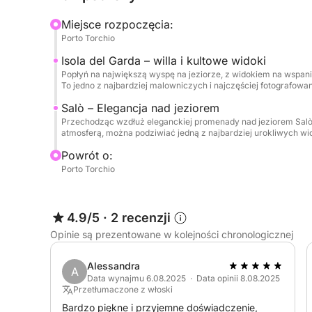
Miejsce rozpoczęcia:
Podczas rejsu zaplanowaliśmy również orzeźwiaj
Porto Torchio
jeziora – idealny moment, by zanurzyć się w wodz
Isola del Garda – willa i kultowe widoki
pokładzie będzie mnóstwo wody do orzeźwienia o
Popłyń na największą wyspę na jeziorze, z widokiem na wspania
ulubionej muzyki podczas rejsu, tworząc idealną
To jedno z najbardziej malowniczych i najczęściej fotografowa
idealne dla osób poszukujących relaksu, piękna
Salò – Elegancja nad jeziorem
Garda.
Przechodząc wzdłuż eleganckiej promenady nad jeziorem Salò,
atmosferą, można podziwiać jedną z najbardziej urokliwych wio
Powrót o:
Porto Torchio
4.9/5
·
2 recenzji
Opinie są prezentowane w kolejności chronologicznej
Alessandra
A
Data wynajmu 6.08.2025 · Data opinii 8.08.2025
Przetłumaczone z włoski
Bardzo piękne i przyjemne doświadczenie,