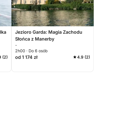
lka
Jezioro Garda: Magia Zachodu
Słońca z Manerby
-
2h00 · Do 6 osób
od 1 174 zł
9 (2)
4.9 (2)