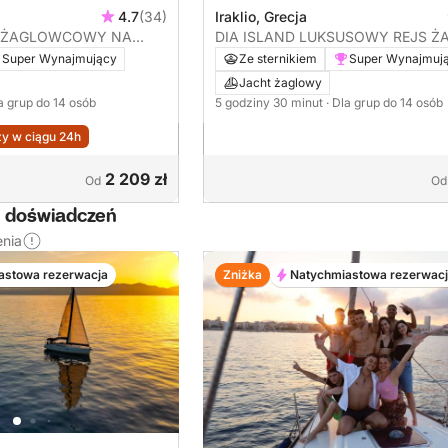
4.7
(34)
Iraklio, Grecja
 ŻAGLOWCOWY NA
DIA ISLAND LUKSUSOWY REJS 
SŁOŃCOWY O ZACHODZIE SŁOŃ
Super Wynajmujący
Ze sternikiem
Super Wynajmuj
Jacht żaglowy
la grup do 14 osób
5 godziny 30 minut
· Dla grup do 14 osób
y w ciągu 24h
2 209 zł
Od
Od
h doświadczeń
enia
astowa rezerwacja
Zniżka
Natychmiastowa rezerwac