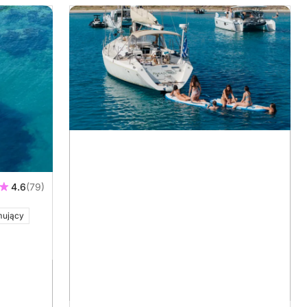
4.6
(79)
mujący