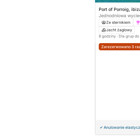
Port of Porroig, ibi
Jednodniowa wyciec
odkryj najlepsze mi
Ze sternikiem
Jacht żaglowy
8 godziny
· Dla grup do
Zarezerwowano 3 raz
Anulowanie elastyc