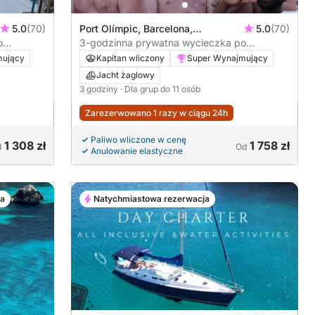
5.0
(70)
Port Olímpic, Barcelona,
5.0
(70)
o
Hiszpania
3-godzinna prywatna wycieczka po
Barcelonie z lokalnym kapitanem
mujący
Kapitan wliczony
Super Wynajmujący
Jacht żaglowy
3 godziny
· Dla grup do 11 osób
Zarezerwowano 1 razy w ciągu 24h
Paliwo wliczone w cenę
1 308 zł
1 758 zł
d
Od
Anulowanie elastyczne
ja
Natychmiastowa rezerwacja