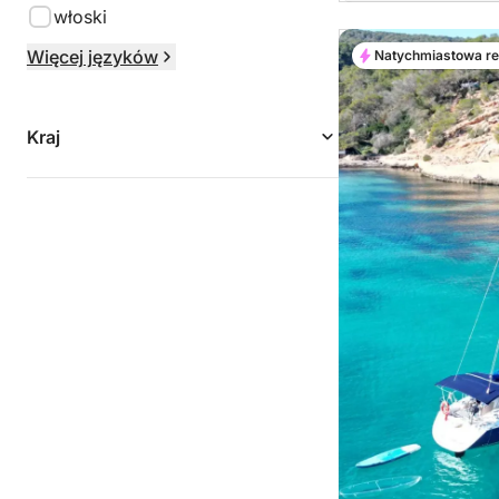
włoski
Więcej języków
Natychmiastowa r
Kraj