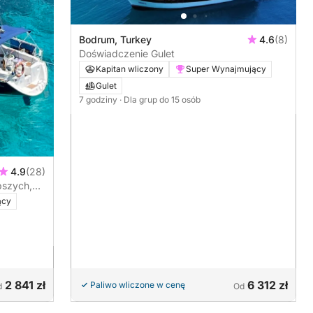
Bodrum, Turkey
4.6
(8)
Doświadczenie Gulet
Kapitan wliczony
Super Wynajmujący
Gulet
7 godziny
· Dla grup do 15 osób
4.9
(28)
pszych,
ący
2 841 zł
6 312 zł
Paliwo wliczone w cenę
d
Od