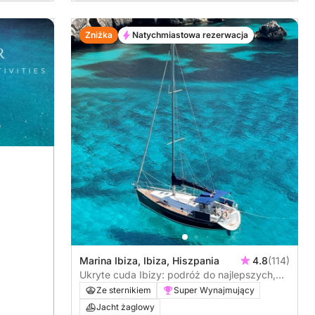
Zniżka
Natychmiastowa rezerwacja
Marina Ibiza, Ibiza, Hiszpania
4.8
(114)
Ukryte cuda Ibizy: podróż do najlepszych,
sekretnych miejsc
Ze sternikiem
Super Wynajmujący
Jacht żaglowy