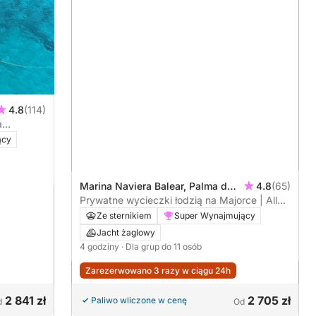
4.8
(114)
a
ący
Marina Naviera Balear, Palma de
4.8
(65)
Mallorca, Hiszpania
Prywatne wycieczki łodzią na Majorce | All
Inclusive i zabawki wodne – 4-godzinna,
Ze sternikiem
Super Wynajmujący
półdniowa wycieczka (K4)
Jacht żaglowy
4 godziny
· Dla grup do 11 osób
Zarezerwowano 3 razy w ciągu 24h
2 841 zł
2 705 zł
Paliwo wliczone w cenę
d
Od