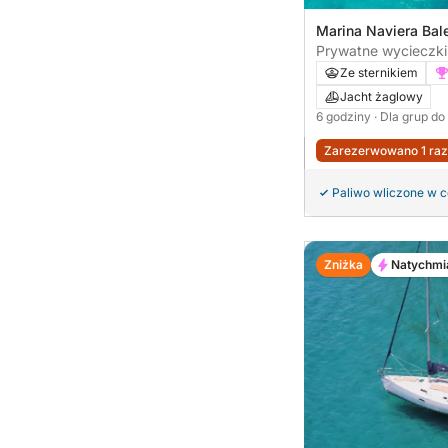
Marina Naviera Bal
Mallorca, Hiszpani
Prywatne wycieczki 
inclusive i zabawki
Ze sternikiem
godzinna wycieczka
Jacht żaglowy
6 godziny
· Dla grup do
Zarezerwowano 1 raz
Paliwo wliczone w 
Zniżka
Natychmi