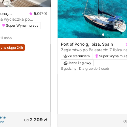
lona,
5.0
(70)
na wycieczka po
ym kapitanem
Super Wynajmujący
 11 osób
Port of Porroig, ibiza, Spain
y w ciągu 24h
Żeglarstwo po Balearach: Z Ibizy n
Formenterę w jeden dzień
Ze sternikiem
Super Wynajmuj
Jacht żaglowy
8 godziny
· Dla grup do 9 osób
cenę
2 209 zł
Od
O
zne