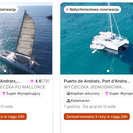
ezerwacja
Natychmiastowa rezerwacja
 Andratx,
4.6
(79)
Puerto de Andratx, Port d'Andratx,
IECZKA PO MALLORCE
Hiszpania
WYCIECZKA JEDNODNIOWA
KATAMARANEM NA MAJORCE
Super Wynajmujący
Kapitan wliczony
Super Wynaj
Katamaran
 12 osób
7 godziny
· Dla grup do 12 osób
y w ciągu 24h
Zarezerwowano 3 razy w ciągu 24h