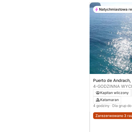
Natychmiastowa r
Puerto de Andrach,
Hiszpania
4-GODZINNA WYC
Kapitan wliczony
Katamaran
4 godziny
· Dla grup do
Zarezerwowano 3 raz