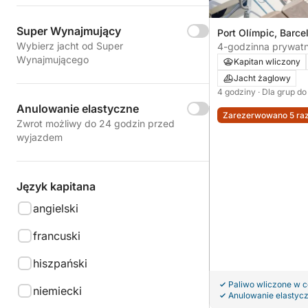
Super Wynajmujący
Port Olímpic, Barce
Wybierz jacht od Super
Hiszpania
4-godzinna prywat
Wynajmującego
Barcelonie z lokaln
Kapitan wliczony
Jacht żaglowy
4 godziny
· Dla grup do
Anulowanie elastyczne
Zarezerwowano 5 raz
Zwrot możliwy do 24 godzin przed
wyjazdem
Język kapitana
angielski
francuski
hiszpański
Paliwo wliczone w 
niemiecki
Anulowanie elastyc