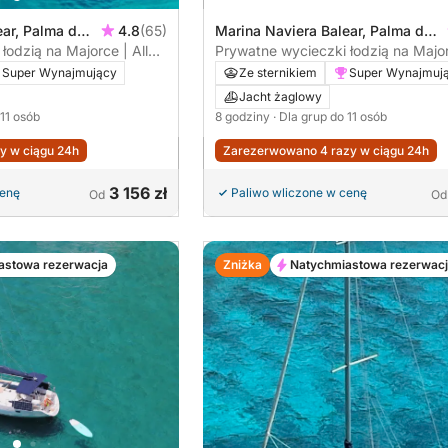
ear, Palma de
4.8
(65)
Marina Naviera Balear, Palma de
a
łodzią na Majorce | All
Mallorca, Hiszpania
Prywatne wycieczki łodzią na Majorc
 wodne – Rozszerzona 6-
Inclusive i zabawki wodne – 8-godz
Super Wynajmujący
Ze sternikiem
Super Wynajmuj
 (K6)
całodniowa wycieczka (K8)
Jacht żaglowy
 11 osób
8 godziny
· Dla grup do 11 osób
y w ciągu 24h
Zarezerwowano 4 razy w ciągu 24h
3 156 zł
cenę
Paliwo wliczone w cenę
Od
Od
astowa rezerwacja
Zniżka
Natychmiastowa rezerwac