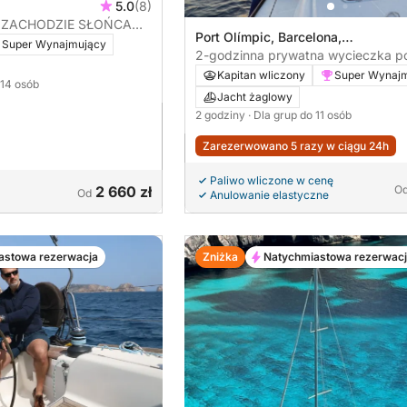
5.0
(8)
O ZACHODZIE SŁOŃCA
Port Olímpic, Barcelona,
THEODOROI
Super Wynajmujący
Hiszpania
2-godzinna prywatna wycieczka p
Barcelonie z lokalnym kapitanem
Kapitan wliczony
Super Wynaj
 14 osób
Jacht żaglowy
2 godziny
· Dla grup do 11 osób
Zarezerwowano 5 razy w ciągu 24h
Paliwo wliczone w cenę
2 660 zł
O
Od
Anulowanie elastyczne
astowa rezerwacja
Zniżka
Natychmiastowa rezerwac