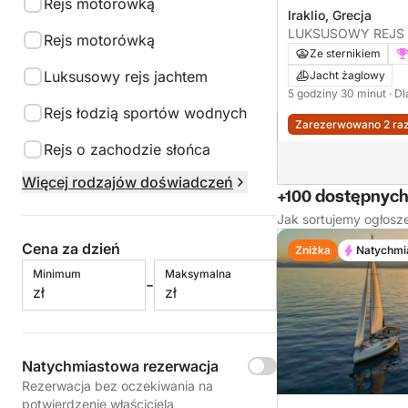
Rejs motorówką
Iraklio, Grecja
LUKSUSOWY REJS
Rejs motorówką
WYSPIE DIA
Ze sternikiem
Luksusowy rejs jachtem
Jacht żaglowy
5 godziny 30 minut
· D
Rejs łodzią sportów wodnych
Zarezerwowano 2 raz
Rejs o zachodzie słońca
Więcej rodzajów doświadczeń
+100 dostępnyc
Jak sortujemy ogłosz
Cena za dzień
Zniżka
Natychmi
Minimum
Maksymalna
-
zł
zł
Natychmiastowa rezerwacja
Rezerwacja bez oczekiwania na
potwierdzenie właściciela