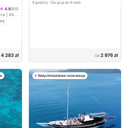
8 godziny
· Dla grup do 9 osób
4.8
(65)
e | All
inna,
ący
4 283 zł
2 976 zł
Od
ja
Natychmiastowa rezerwacja