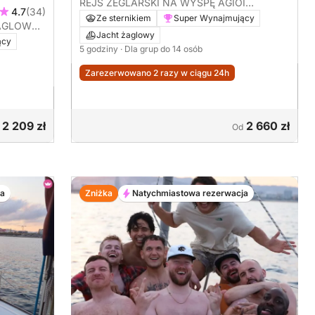
REJS ŻEGLARSKI NA WYSPĘ AGIOI
4.7
(34)
THEODOROI
Ze sternikiem
Super Wynajmujący
ŻAGLOWO-
Jacht żaglowy
CA
ący
5 godziny
· Dla grup do 14 osób
Zarezerwowano 2 razy w ciągu 24h
2 209 zł
2 660 zł
Od
ja
Zniżka
Natychmiastowa rezerwacja