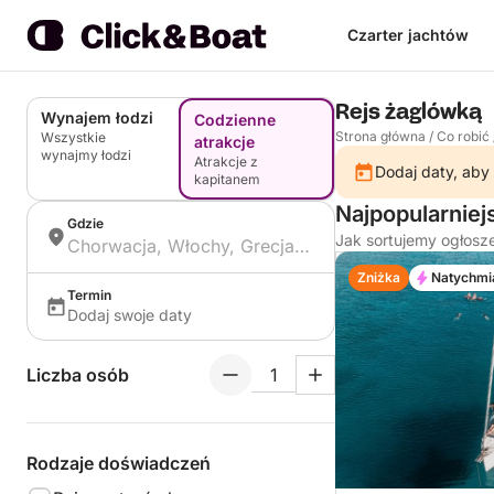
Czarter jachtów
Rejs żaglówką
Wynajem łodzi
Codzienne
Strona główna
/
Co robić
Wszystkie
atrakcje
wynajmy łodzi
Atrakcje z
Dodaj daty, aby 
kapitanem
Najpopularnie
Gdzie
Jak sortujemy ogłosz
Zniżka
Natychmi
Termin
Dodaj swoje daty
Liczba osób
Rodzaje doświadczeń