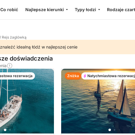
Co robić
Najlepsze kierunki
Typy łodzi
Rodzaje czar
/
Rejs żaglówką
znaleźć idealną łódź w najlepszej cenie
jsze doświadczenia
enia
astowa rezerwacja
Zniżka
Natychmiastowa rezerwac