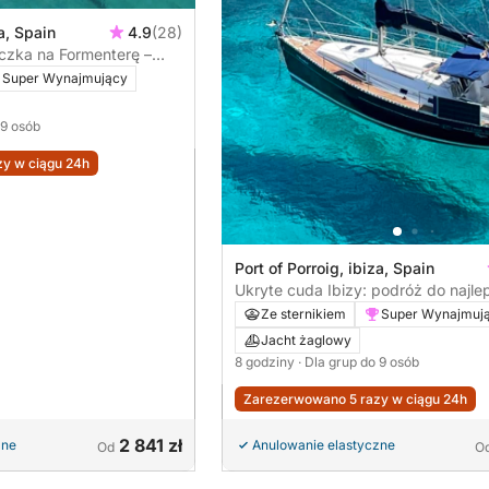
za, Spain
4.9
(28)
zka na Formenterę –
ejsca
Super Wynajmujący
 9 osób
y w ciągu 24h
Port of Porroig, ibiza, Spain
Ukryte cuda Ibizy: podróż do najle
sekretnych miejsc
Ze sternikiem
Super Wynajmuj
Jacht żaglowy
8 godziny
· Dla grup do 9 osób
Zarezerwowano 5 razy w ciągu 24h
2 841 zł
zne
Anulowanie elastyczne
Od
O