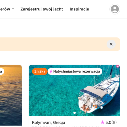
terów
Zarejestruj swój jacht
Inspiracje
ja
Zniżka
Natychmiastowa rezerwacja
Kolymvari, Grecja
5.0
(8)