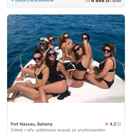
4 899 zł
Elastyczne anulowanie
Od
/ dzień
Port Nassau, Bahamy
4.2
(5)
Żółwie i rafy: półdniowy wypad ze snurkowaniem