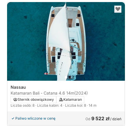
Nassau
Katamaran Bali - Catana 4.6 14m
(2024)
Sternik obowiązkowy
Katamaran
Liczba osób: 8
· Liczba kabin: 4
· Liczba koi: 8
· 14 m
9 522 zł
Paliwo wliczone w cenę
Od
/ dzień