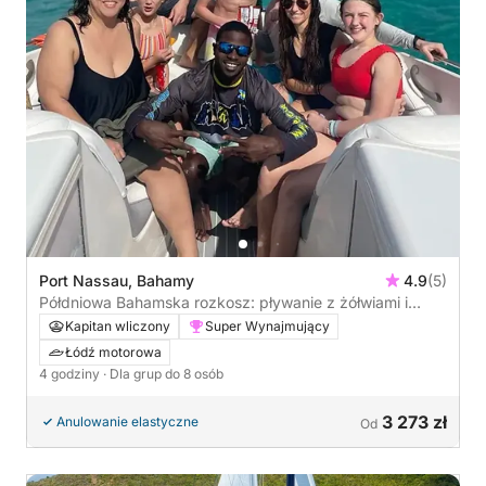
Port Nassau, Bahamy
4.9
(5)
Półdniowa Bahamska rozkosz: pływanie z żółwiami i
nurkowanie na wyspie Rose
Kapitan wliczony
Super Wynajmujący
Łódź motorowa
4 godziny
· Dla grup do 8 osób
3 273 zł
Anulowanie elastyczne
Od