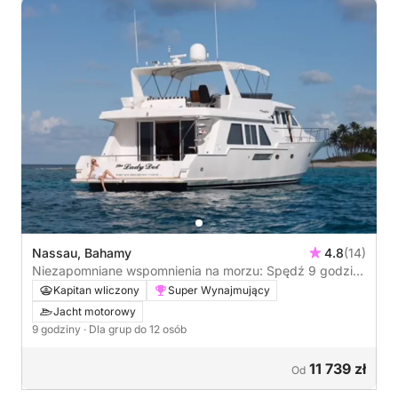
Nassau, Bahamy
4.8
(14)
Niezapomniane wspomnienia na morzu: Spędź 9 godzin
na zwiedzaniu Nassau
Kapitan wliczony
Super Wynajmujący
Jacht motorowy
9 godziny
· Dla grup do 12 osób
11 739 zł
Od