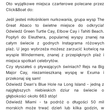
Oto wyjątkowe miejsca czarterowe polecane przez
Click&Boat do:
Jeśli jesteś miłośnikiem nurkowania, grupa wysp The
Great Abaco to świetne miejsce do odkrycia!
Odwiedź Green Turtle Cay, Elbow Cay i Tahiti Beach.
Popłyń do Eleuthera, popularnej wyspy znanej na
całym świecie z godnych Instagrama różowych
plaż. U jego wybrzeża możesz zarzucić kotwicę na
wyspie Windermere, znanej z przepięknych plaż i
miejsca spotkań celebrytów.
Czy słyszałeś o pływających świniach? Rejs na Big
Major Cay, niezamieszkaną wyspę w Exuma i
przekonaj się sam!
Odwiedź Dean's Blue Hole na Long Island - jedną z
najgłębszych niebieskich dziur na świecie o
głębokości około 663 stóp!
Odwiedź Miami - ta podróż o długości 50 mil
morskich może trwać dzień lub kilka godzin, w