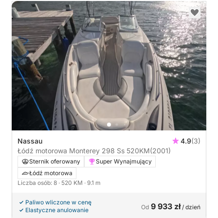
Nassau
4.9
(3)
Łódź motorowa Monterey 298 Ss 520KM
(2001)
Sternik oferowany
Super Wynajmujący
Łódź motorowa
Liczba osób: 8
· 520 KM
· 9.1 m
Paliwo wliczone w cenę
9 933 zł
Od
/ dzień
Elastyczne anulowanie