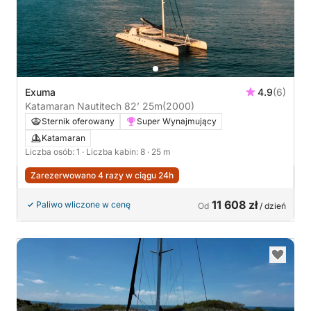
Exuma
4.9
(6)
Katamaran Nautitech 82’ 25m
(2000)
Sternik oferowany
Super Wynajmujący
Katamaran
Liczba osób: 1
· Liczba kabin: 8
· 25 m
Zarezerwowano 4 razy w ciągu 24h
11 608 zł
Paliwo wliczone w cenę
Od
/ dzień