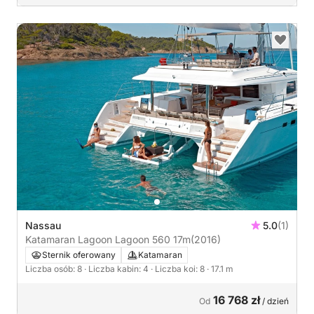
Nassau
5.0
(1)
Katamaran Lagoon Lagoon 560 17m
(2016)
Sternik oferowany
Katamaran
Liczba osób: 8
· Liczba kabin: 4
· Liczba koi: 8
· 17.1 m
16 768 zł
Od
/ dzień