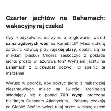
Czarter jachtów na Bahamach:
wakacyjny raj czeka!
Czy kiedykolwiek marzyłeś o żeglowaniu wśród
szmaragdowych wód
na Karaibach? Masz ochotę
zarzucić kotwicę przy
rajskiej plaży
, opalać się na
miękkim piasku? Chcesz zeskoczyć z pokładu
jachtu prosto w lazurową toń? Wynajem jachtu na
Bahamach z Click&Boat pozwoli Ci spełnić te
marzenia!
Wyrusz w podróż, aby odkryć jedno z najbardziej
niesamowitych miejsc na świecie: archipelag
składający się z ponad
700 wysp
, otoczony
błękitnym Oceanem Atlantyckim... Bahamy czekają
na Ciebie! Słońce świeci tutaj przez większą część