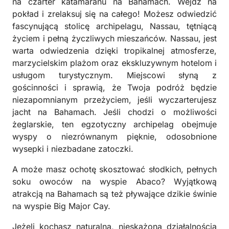
na czarter katamaranu na Bahamach. Wejdź na
pokład i zrelaksuj się na całego! Możesz odwiedzić
fascynującą stolicę archipelagu, Nassau, tętniącą
życiem i pełną życzliwych mieszańców. Nassau, jest
warta odwiedzenia dzięki tropikalnej atmosferze,
marzycielskim plażom oraz ekskluzywnym hotelom i
usługom turystycznym. Miejscowi słyną z
gościnności i sprawią, że Twoja podróż będzie
niezapomnianym przeżyciem, jeśli wyczarterujesz
jacht na Bahamach. Jeśli chodzi o możliwości
żeglarskie, ten egzotyczny archipelag obejmuje
wyspy o niezrównanym pięknie, odosobnione
wysepki i niezbadane zatoczki.
A może masz ochotę skosztować słodkich, pełnych
soku owoców na wyspie Abaco? Wyjątkową
atrakcją na Bahamach są też pływające dzikie świnie
na wyspie Big Major Cay.
Jeżeli kochasz naturalną, nieskażoną działalnością