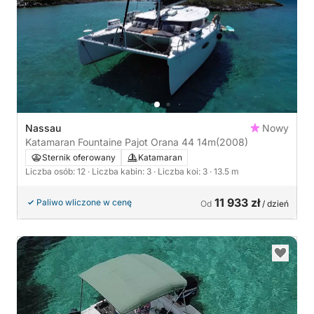
Nassau
Nowy
Katamaran Fountaine Pajot Orana 44 14m
(2008)
Sternik oferowany
Katamaran
Liczba osób: 12
· Liczba kabin: 3
· Liczba koi: 3
· 13.5 m
11 933 zł
Paliwo wliczone w cenę
Od
/ dzień