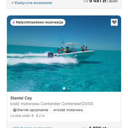
9 481 zł
Od
/ dzień
Elastyczne anulowanie
Natychmiastowa rezerwacja
Staniel Cay
Łódź motorowa Contender Contender
(2010)
Sternik opcjonalnie
Łódź motorowa
Liczba osób: 8
· 8.2 m