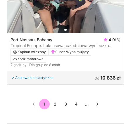
Port Nassau, Bahamy
4.9
(3)
Tropical Escape: Luksusowa całodniowa wycieczka
łodzią po raju
Kapitan wliczony
Super Wynajmujący
Łódź motorowa
7 godziny
· Dla grup do 8 osób
10 836 zł
Anulowanie elastyczne
Od
1
2
3
4
…