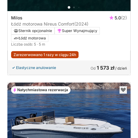
Milos
5.0
(2)
Łódź motorowa Nireus Comfort
(2024)
Sternik opcjonalnie
Super Wynajmujący
Łódź motorowa
Liczba osób: 5
· 5 m
Zarezerwowano 1 razy w ciągu 24h
1 573 zł
Elastyczne anulowanie
Od
/ dzień
Natychmiastowa rezerwacja