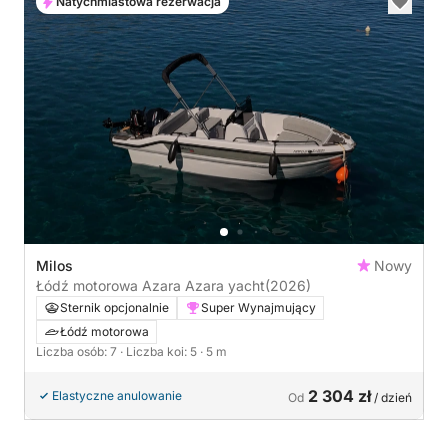
Natychmiastowa rezerwacja
Milos
Nowy
Łódź motorowa Azara Azara yacht
(2026)
Sternik opcjonalnie
Super Wynajmujący
Łódź motorowa
Liczba osób: 7
· Liczba koi: 5
· 5 m
2 304 zł
Elastyczne anulowanie
Od
/ dzień