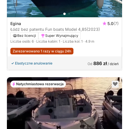
Egina
5.0
(7)
Łódź bez patentu Fun boats Model 4,85
(2023)
Bez licencji
Super Wynajmujący
Liczba osób: 6
· Liczba kabin: 1
· Liczba koi: 1
· 4.9 m
Zarezerwowano 1 razy w ciągu 24h
886 zł
Elastyczne anulowanie
Od
/ dzień
Natychmiastowa rezerwacja