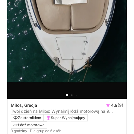
Milos, Grecja
4.9
(9)
Twój dzień na Milos: Wynajmij łódź motorową na 9
godzin odkrywania
Ze sternikiem
Super Wynajmujący
Łódź motorowa
9 godziny
· Dla grup do 6 osób