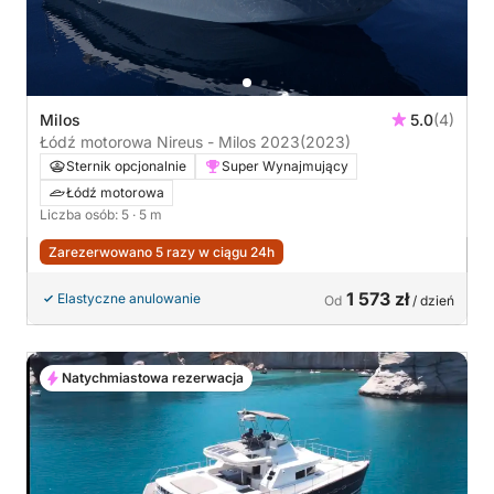
Milos
5.0
(4)
Łódź motorowa Nireus - Milos 2023
(2023)
Sternik opcjonalnie
Super Wynajmujący
Łódź motorowa
Liczba osób: 5
· 5 m
Zarezerwowano 5 razy w ciągu 24h
1 573 zł
Elastyczne anulowanie
Od
/ dzień
Natychmiastowa rezerwacja