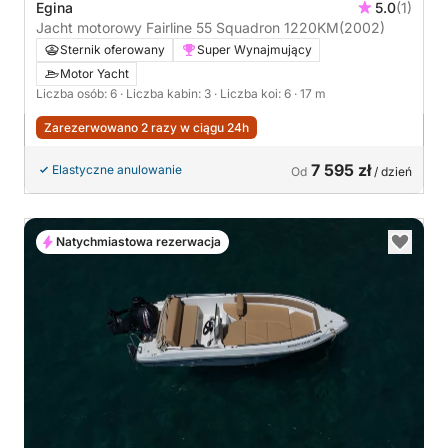
Egina
5.0
(1)
Jacht motorowy Fairline 55 Squadron 1220KM
(2002)
Sternik oferowany
Super Wynajmujący
Motor Yacht
Liczba osób: 6
· Liczba kabin: 3
· Liczba koi: 6
· 17 m
Zarezerwowano 2 razy w ciągu 24h
7 595 zł
Elastyczne anulowanie
Od
/ dzień
Natychmiastowa rezerwacja