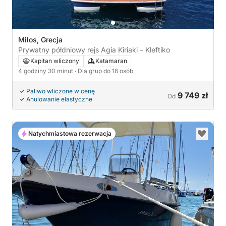
Milos, Grecja
Prywatny półdniowy rejs Agia Kiriaki – Kleftiko
Kapitan wliczony
Katamaran
4 godziny 30 minut
· Dla grup do 16 osób
Paliwo wliczone w cenę
9 749 zł
Od
Anulowanie elastyczne
Natychmiastowa rezerwacja