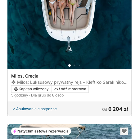
Milos, Grecja
❖ Milos: Luksusowy prywatny rejs – Kleftiko Sarakiniko
Poliegos
Kapitan wliczony
Łódź motorowa
5 godziny
· Dla grup do 8 osób
6 204 zł
Anulowanie elastyczne
Od
Natychmiastowa rezerwacja