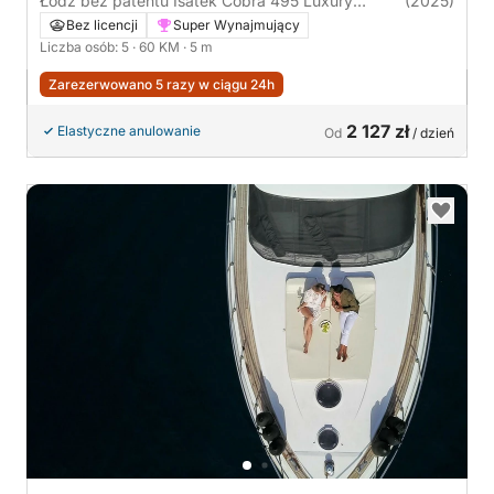
Łódź bez patentu Isatek Cobra 495 Luxury
(2025)
Edition 60KM
Bez licencji
Super Wynajmujący
Liczba osób: 5
· 60 KM
· 5 m
Zarezerwowano 5 razy w ciągu 24h
2 127 zł
Elastyczne anulowanie
Od
/ dzień