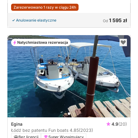
Zarezerwowano 1 razy w ciągu 24h
1 595 zł
Anulowanie elastyczne
Od
Natychmiastowa rezerwacja
Egina
4.9
(20)
Łódź bez patentu Fun boats 4.85
(2023)
Bez licencji
Super Wynajmujący