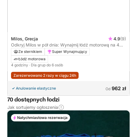
Milos, Grecja
4.9
(9)
Odkryj Milos w pół dnia: Wynajmij łódź motorową na 4
godziny
Ze sternikiem
Super Wynajmujący
Łódź motorowa
4 godziny
· Dla grup do 6 osób
Zarezerwowano 2 razy w ciągu 24h
962 zł
Anulowanie elastyczne
Od
70 dostępnych łodzi
Jak sortujemy ogłoszenia
Natychmiastowa rezerwacja