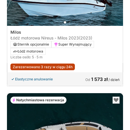
Milos
Łódź motorowa Nireus - Milos 2023
(2023)
Sternik opcjonalnie
Super Wynajmujący
Łódź motorowa
Liczba osób: 5
· 5 m
Zarezerwowano 3 razy w ciągu 24h
1 573 zł
Elastyczne anulowanie
Od
/ dzień
Natychmiastowa rezerwacja