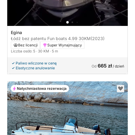
Egina
Łódź bez patentu Fun boats 4.99 30KM
(2023)
Bez licencji
Super Wynajmujący
Liczba osób: 5
· 30 KM
· 5 m
Paliwo wliczone w cenę
665 zł
Od
/ dzień
Elastyczne anulowanie
Natychmiastowa rezerwacja