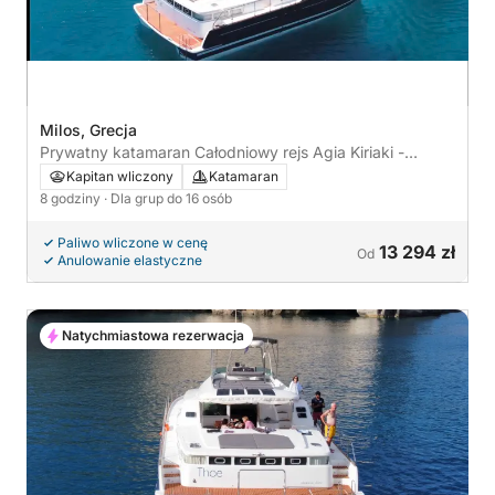
Milos, Grecja
Prywatny katamaran Całodniowy rejs Agia Kiriaki -
Kleftiko
Kapitan wliczony
Katamaran
8 godziny
· Dla grup do 16 osób
Paliwo wliczone w cenę
13 294 zł
Od
Anulowanie elastyczne
Natychmiastowa rezerwacja