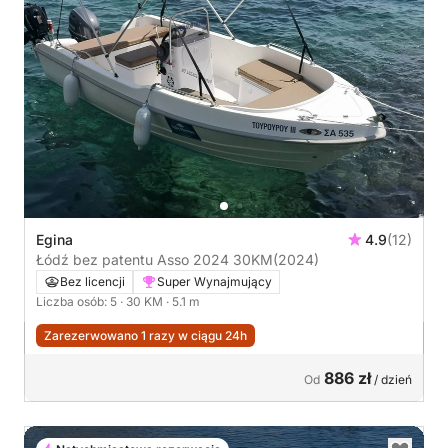
Egina
4.9
(12)
Łódź bez patentu Asso 2024 30KM
(2024)
Bez licencji
Super Wynajmujący
Liczba osób: 5
· 30 KM
· 5.1 m
Zarezerwowano 1 razy w ciągu 24h
886 zł
Od
/ dzień