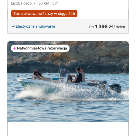
Liczba osób: 7
· 30 KM
· 5 m
Zarezerwowano 1 razy w ciągu 24h
1 396 zł
Elastyczne anulowanie
Od
/ dzień
Natychmiastowa rezerwacja