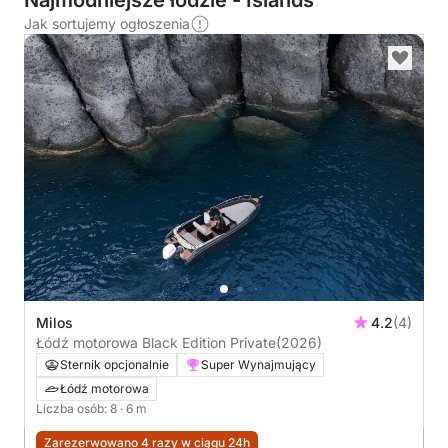
Najmodniejsze łodzie - Islands
Jak sortujemy ogłoszenia
Milos
4.2
(4)
Łódź motorowa Black Edition Private
(2026)
Sternik opcjonalnie
Super Wynajmujący
Łódź motorowa
Liczba osób: 8
· 6 m
Zarezerwowano 4 razy w ciągu 24h