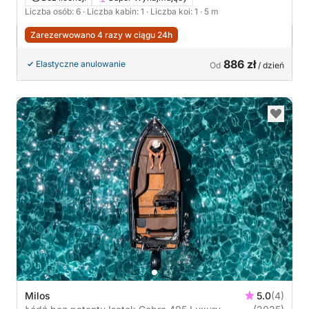
Liczba osób: 6
· Liczba kabin: 1
· Liczba koi: 1
· 5 m
Zarezerwowano 4 razy w ciągu 24h
886 zł
Elastyczne anulowanie
Od
/ dzień
Milos
5.0
(4)