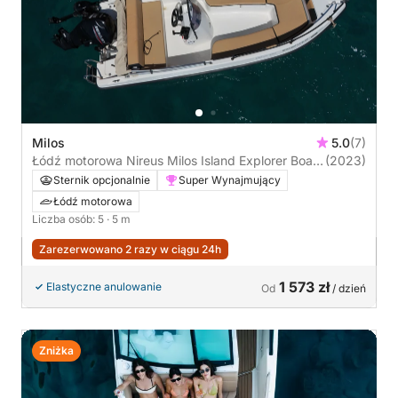
Milos
5.0
(7)
Łódź motorowa Nireus Milos Island Explorer Boat
(2023)
Nireus
Sternik opcjonalnie
Super Wynajmujący
Łódź motorowa
Liczba osób: 5
· 5 m
Zarezerwowano 2 razy w ciągu 24h
1 573 zł
Elastyczne anulowanie
Od
/ dzień
Zniżka