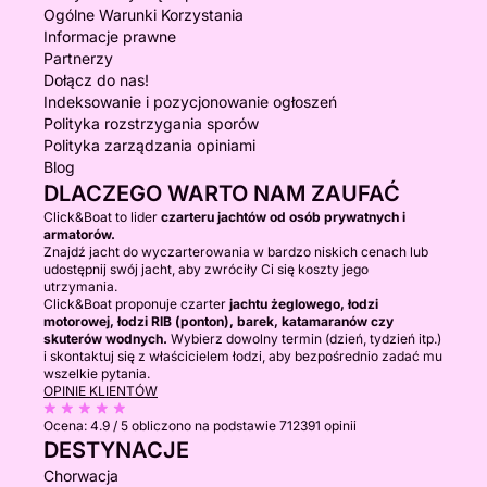
Ogólne Warunki Korzystania
Informacje prawne
Partnerzy
Dołącz do nas!
Indeksowanie i pozycjonowanie ogłoszeń
Polityka rozstrzygania sporów
Polityka zarządzania opiniami
Blog
DLACZEGO WARTO NAM ZAUFAĆ
Click&Boat to lider
czarteru jachtów od osób prywatnych i
armatorów.
Znajdź jacht do wyczarterowania w bardzo niskich cenach lub
udostępnij swój jacht, aby zwróciły Ci się koszty jego
utrzymania.
Click&Boat proponuje czarter
jachtu żeglowego, łodzi
motorowej, łodzi RIB (ponton), barek, katamaranów czy
skuterów wodnych.
Wybierz dowolny termin (dzień, tydzień itp.)
i skontaktuj się z właścicielem łodzi, aby bezpośrednio zadać mu
wszelkie pytania.
OPINIE KLIENTÓW
Ocena:
4.9 / 5
obliczono na podstawie 712391 opinii
DESTYNACJE
Chorwacja